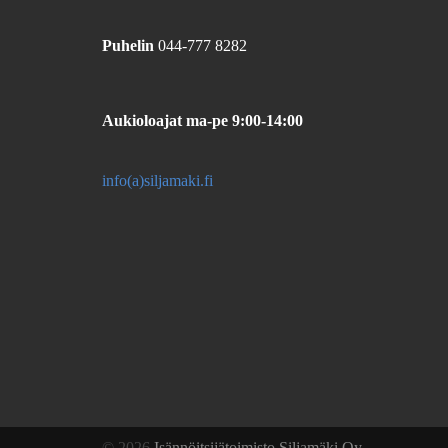
Puhelin
044-777 8282
Aukioloajat
ma-pe 9:00-14:00
info(a)siljamaki.fi
© 2026
Isännöitsijätoimisto Siljamäki Oy