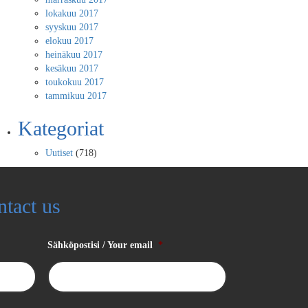
lokakuu 2017
syyskuu 2017
elokuu 2017
heinäkuu 2017
kesäkuu 2017
toukokuu 2017
tammikuu 2017
Kategoriat
Uutiset
(718)
ntact us
Sähköpostisi / Your email
*