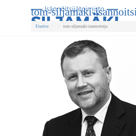
tom-siljamaki-isannoits
Etusivu
tom-siljamaki-isannoitsija