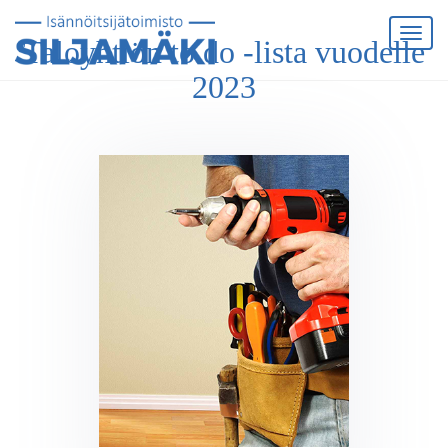
Taloyhtiön to do -lista vuodelle
2023