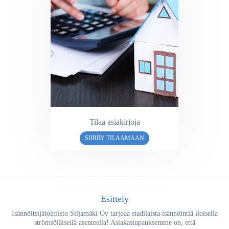
Tilaa asiakirjoja
SIIRRY TILAAMAAN
Esittely
Isännöitsijätoimisto Siljamäki Oy tarjoaa stadilaista isännöintiä iloisella
strömsöläisellä asenteella! Asiakaslupauksemme on, että