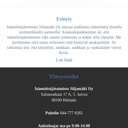
Esittely
Isännöitsijätoimisto Siljamäki Oy tarjoaa stadilaista isännöintiä iloisella
strömsöläisellä asenteella! Asiakaslupauksemme on, että
isännöitsijätoimiston väki nauttii työnteosta ja kokee siitä ylpeyttä. Me
hyödymme siitä mutta erityisesti siitä hyötyvät asiakasyhtiöt. Se
tarkoittaa sitä, että taloyhtiöt, osakkaat, asukkaat ja vuokralaiset voivat
hyvin.
Lue lisää
Yhteystiedot
Isännöitsijätoimisto Siljamäki Oy
Salomonkatu 17 A, 5. kerros
00100 Helsinki
Puhelin
044-777 8282
Aukioloajat
ma-pe 9:00-14:00