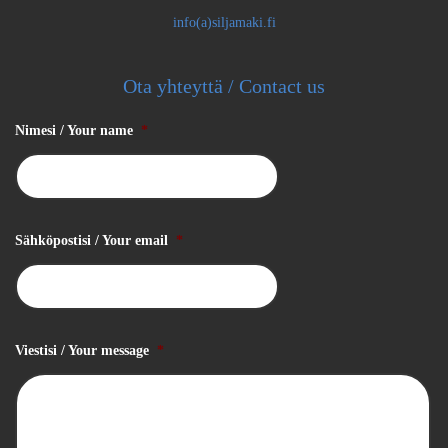
info(a)siljamaki.fi
Ota yhteyttä / Contact us
Nimesi / Your name
*
Sähköpostisi / Your email
*
Viestisi / Your message
*