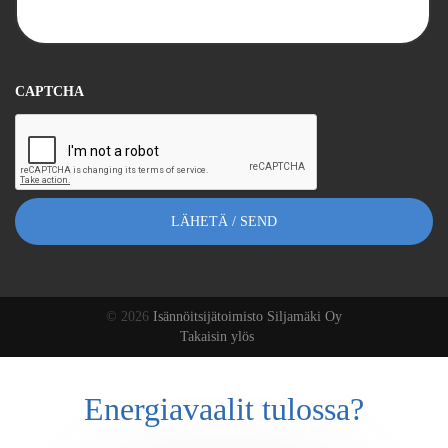
CAPTCHA
© 2026
Isännöitsijätoimisto Siljamäki Oy
Takaisin ylös
Energiavaalit tulossa?