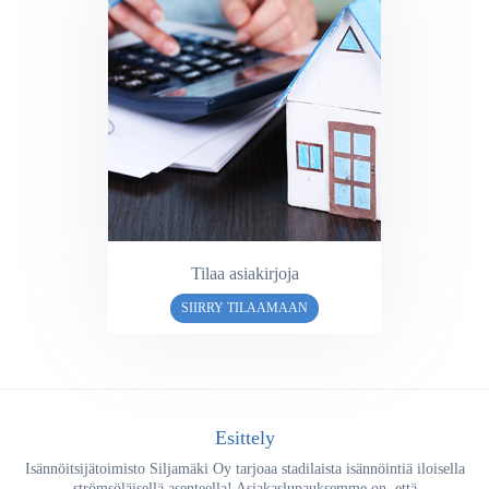
Tilaa asiakirjoja
SIIRRY TILAAMAAN
Esittely
Isännöitsijätoimisto Siljamäki Oy tarjoaa stadilaista isännöintiä iloisella
strömsöläisellä asenteella! Asiakaslupauksemme on, että