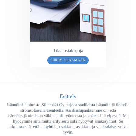
Tilaa asiakirjoja
SIIRRY TILAAMAAN
Esittely
Isännöitsijätoimisto Siljamäki Oy tarjoaa stadilaista isännöintiä iloisella
strömsöläisellä asenteella! Asiakaslupauksemme on, että
isännöitsijätoimiston väki nauttii työnteosta ja kokee siitä ylpeyttä. Me
hyödymme siitä mutta erityisesti siitä hyötyvät asiakasyhtiöt. Se
tarkoittaa sitä, että taloyhtiöt, osakkaat, asukkaat ja vuokralaiset voivat
hyvin.