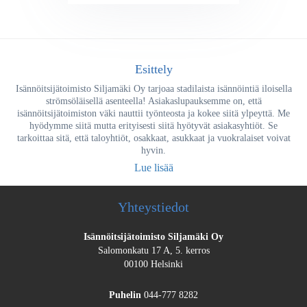
Esittely
Isännöitsijätoimisto Siljamäki Oy tarjoaa stadilaista isännöintiä iloisella
strömsöläisellä asenteella! Asiakaslupauksemme on, että
isännöitsijätoimiston väki nauttii työnteosta ja kokee siitä ylpeyttä. Me
hyödymme siitä mutta erityisesti siitä hyötyvät asiakasyhtiöt. Se
tarkoittaa sitä, että taloyhtiöt, osakkaat, asukkaat ja vuokralaiset voivat
hyvin.
Lue lisää
Yhteystiedot
Isännöitsijätoimisto Siljamäki Oy
Salomonkatu 17 A, 5. kerros
00100 Helsinki
Puhelin
044-777 8282