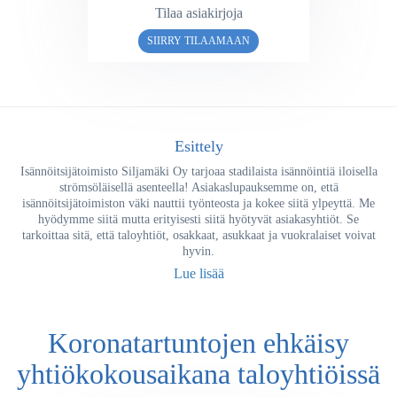
Tilaa asiakirjoja
SIIRRY TILAAMAAN
Esittely
Isännöitsijätoimisto Siljamäki Oy tarjoaa stadilaista isännöintiä iloisella
strömsöläisellä asenteella! Asiakaslupauksemme on, että
isännöitsijätoimiston väki nauttii työnteosta ja kokee siitä ylpeyttä. Me
hyödymme siitä mutta erityisesti siitä hyötyvät asiakasyhtiöt. Se
tarkoittaa sitä, että taloyhtiöt, osakkaat, asukkaat ja vuokralaiset voivat
hyvin.
Lue lisää
Koronatartuntojen ehkäisy
yhtiökokousaikana taloyhtiöissä