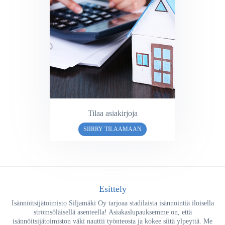
Tilaa asiakirjoja
SIIRRY TILAAMAAN
Esittely
Isännöitsijätoimisto Siljamäki Oy tarjoaa stadilaista isännöintiä iloisella
strömsöläisellä asenteella! Asiakaslupauksemme on, että
isännöitsijätoimiston väki nauttii työnteosta ja kokee siitä ylpeyttä. Me