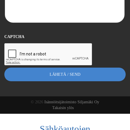
CAPTCHA
© 2026
Isännöitsijätoimisto Siljamäki Oy
Takaisin ylös
Sähköautojen