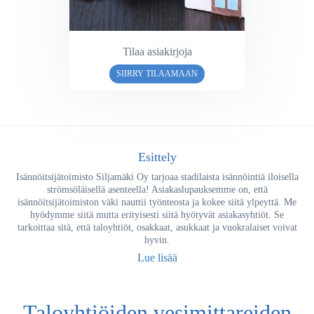
Tilaa asiakirjoja
SIIRRY TILAAMAAN
Esittely
Isännöitsijätoimisto Siljamäki Oy tarjoaa stadilaista isännöintiä iloisella
strömsöläisellä asenteella! Asiakaslupauksemme on, että
isännöitsijätoimiston väki nauttii työnteosta ja kokee siitä ylpeyttä. Me
hyödymme siitä mutta erityisesti siitä hyötyvät asiakasyhtiöt. Se
tarkoittaa sitä, että taloyhtiöt, osakkaat, asukkaat ja vuokralaiset voivat
hyvin.
Lue lisää
Taloyhtiöiden vesimittareiden