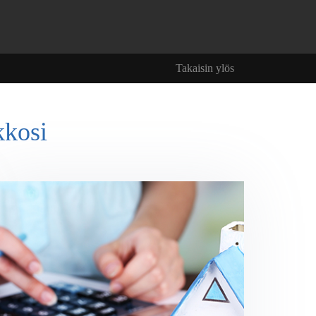
Takaisin ylös
kkosi