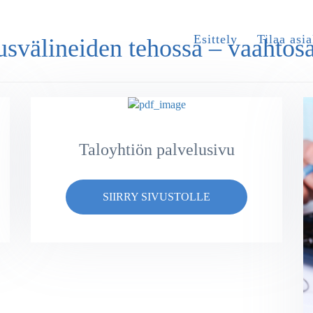
Esittely
Tilaa asia
usvälineiden tehossa – vaahtos
Taloyhtiön palvelusivu
SIIRRY SIVUSTOLLE