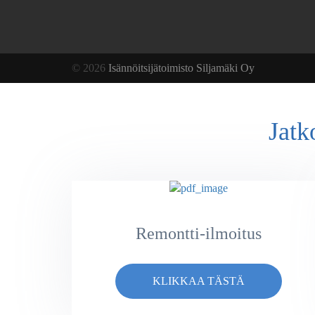
© 2026
Isännöitsijätoimisto Siljamäki Oy
Jatk
Remontti-ilmoitus
KLIKKAA TÄSTÄ