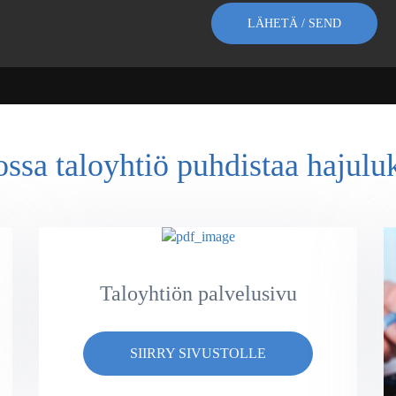
ossa taloyhtiö puhdistaa hajulu
Taloyhtiön palvelusivu
SIIRRY SIVUSTOLLE