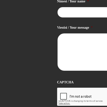
Nimesi / Your name
*
Viestisi / Your message
*
CAPTCHA