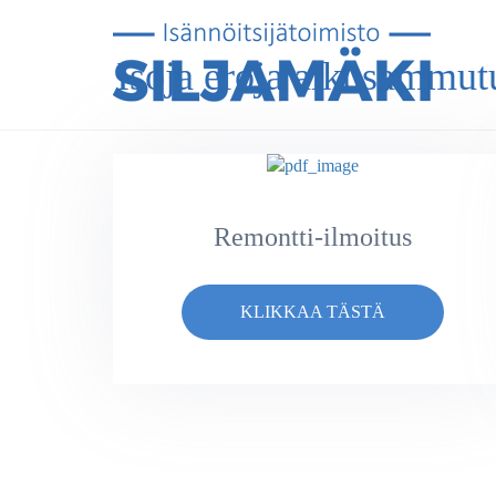
Isoja eroja alkusammut
Remontti-ilmoitus
KLIKKAA TÄSTÄ