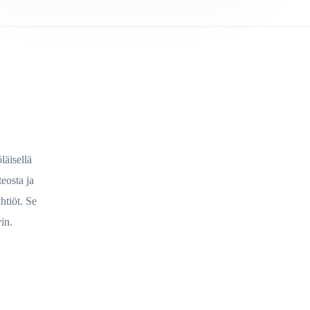
läisellä
eosta ja
htiöt. Se
vin.