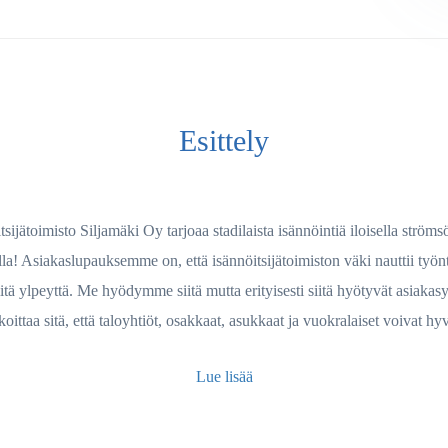
Esittely
tsijätoimisto Siljamäki Oy tarjoaa stadilaista isännöintiä iloisella strömsö
lla! Asiakaslupauksemme on, että isännöitsijätoimiston väki nauttii työnt
itä ylpeyttä. Me hyödymme siitä mutta erityisesti siitä hyötyvät asiakasy
koittaa sitä, että taloyhtiöt, osakkaat, asukkaat ja vuokralaiset voivat hy
Lue lisää