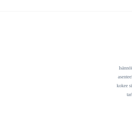
Isännöi
asentee
kokee si
tar