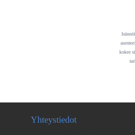
Isännöi
asentee
kokee si
tar
Yhteystiedot