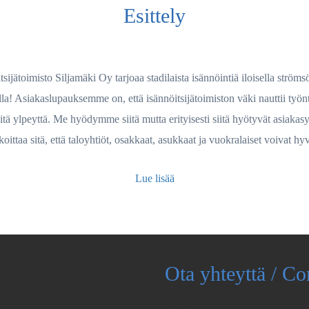
Esittely
tsijätoimisto Siljamäki Oy tarjoaa stadilaista isännöintiä iloisella strömsö
lla! Asiakaslupauksemme on, että isännöitsijätoimiston väki nauttii työnt
itä ylpeyttä. Me hyödymme siitä mutta erityisesti siitä hyötyvät asiakasy
koittaa sitä, että taloyhtiöt, osakkaat, asukkaat ja vuokralaiset voivat hy
Lue lisää
Ota yhteyttä / Co