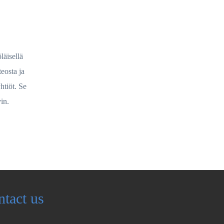
läisellä
eosta ja
htiöt. Se
vin.
ntact us