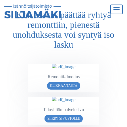
Kun osakas päättää ryhtyä
remonttiin, pienestä
unohduksesta voi syntyä iso
lasku
Remontti-ilmoitus
KLIKKAA TÄSTÄ
Taloyhtiön palvelusivu
SIIRRY SIVUSTOLLE