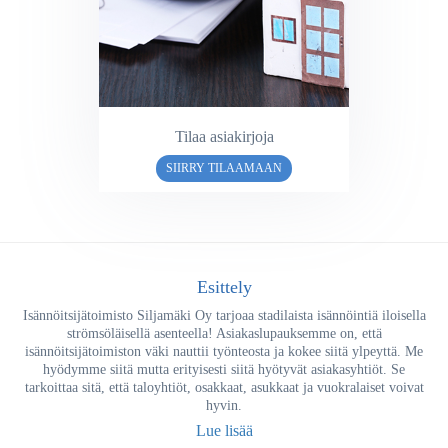
Tilaa asiakirjoja
SIIRRY TILAAMAAN
Esittely
Isännöitsijätoimisto Siljamäki Oy tarjoaa stadilaista isännöintiä iloisella
strömsöläisellä asenteella! Asiakaslupauksemme on, että
isännöitsijätoimiston väki nauttii työnteosta ja kokee siitä ylpeyttä. Me
hyödymme siitä mutta erityisesti siitä hyötyvät asiakasyhtiöt. Se
tarkoittaa sitä, että taloyhtiöt, osakkaat, asukkaat ja vuokralaiset voivat
hyvin.
Lue lisää