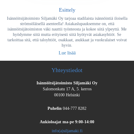
Esittely
Isännöitsijätoimisto Siljamäki Oy tarjoaa stadilaista isännöintiä iloisella
strömsöläisellä asenteella! Asiakaslupauksemme on, että
isännöitsijätoimiston väki nauttii työnteosta ja kokee siitä ylpeyttä. Me
hyödymme siitä mutta erityisesti siitä hyötyvät asiakasyhtiöt. Se
tarkoittaa sitä, että taloyhtiöt, osakkaat, asukkaat ja vuokralaiset voivat
hyvin.
Lue lisää
Yhteystiedot
Isännöitsijätoimisto Siljamäki Oy
Salomonkatu 17 A, 5. kerros
00100 Helsinki
Puhelin
044-777 8282
Aukioloajat
ma-pe 9:00-14:00
info(a)siljamaki.fi