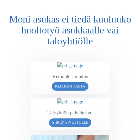
Moni asukas ei tiedä kuuluuko
huoltotyö asukkaalle vai
taloyhtiölle
Remontti-ilmoitus
KLIKKAA TÄSTÄ
Taloyhtiön palvelusivu
SIIRRY SIVUSTOLLE