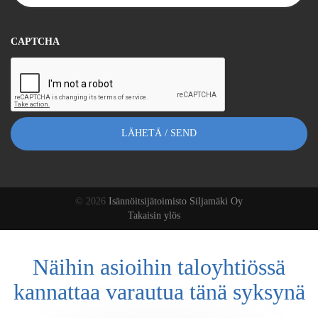
CAPTCHA
© 2026
Isännöitsijätoimisto Siljamäki Oy
Takaisin ylös
Näihin asioihin taloyhtiössä
kannattaa varautua tänä syksynä