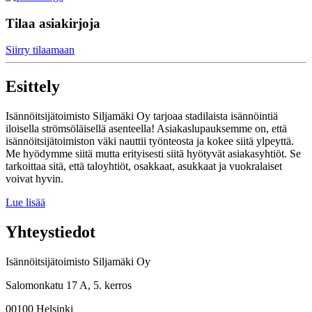
Tilaa asiakirjoja
Siirry tilaamaan
Esittely
Isännöitsijätoimisto Siljamäki Oy tarjoaa stadilaista isännöintiä
iloisella strömsöläisellä asenteella! Asiakaslupauksemme on, että
isännöitsijätoimiston väki nauttii työnteosta ja kokee siitä ylpeyttä.
Me hyödymme siitä mutta erityisesti siitä hyötyvät asiakasyhtiöt. Se
tarkoittaa sitä, että taloyhtiöt, osakkaat, asukkaat ja vuokralaiset
voivat hyvin.
Lue lisää
Yhteystiedot
Isännöitsijätoimisto Siljamäki Oy
Salomonkatu 17 A, 5. kerros
00100 Helsinki