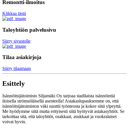
Remontti-ilmoitus
Klikkaa tästä
Taloyhtiön palvelusivu
Siirry sivustolle
Tilaa asiakirjoja
Siirry tilaamaan
Esittely
Isännöitsijätoimisto Siljamäki Oy tarjoaa stadilaista isännöintiä
iloisella strömsöläisellä asenteella! Asiakaslupauksemme on, että
isännöitsijätoimiston väki nauttii työnteosta ja kokee siitä ylpeyttä.
Me hyödymme siitä mutta erityisesti siitä hyötyvät asiakasyhtiöt. Se
tarkoittaa sitä, että taloyhtiöt, osakkaat, asukkaat ja vuokralaiset
voivat hyvin.