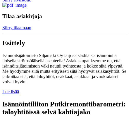
Tilaa asiakirjoja
Siirry tilaamaan
Esittely
Isännöitsijätoimisto Siljamäki Oy tarjoaa stadilaista isännöintiä
iloisella strömsöläisellä asenteella! Asiakaslupauksemme on, että
isännöitsijätoimiston väki nauttii työnteosta ja kokee siitä ylpeyttä.
Me hyödymme siitä mutta erityisesti siitä hyötyvät asiakasyhtiöt. Se
tarkoittaa sitä, että taloyhtiöt, osakkaat, asukkaat ja vuokralaiset
voivat hyvin.
Lue lisää
Isännöintiliiton Putkiremonttibarometri:
taloyhtiöissä selvä kahtiajako