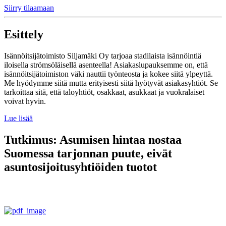
Siirry tilaamaan
Esittely
Isännöitsijätoimisto Siljamäki Oy tarjoaa stadilaista isännöintiä
iloisella strömsöläisellä asenteella! Asiakaslupauksemme on, että
isännöitsijätoimiston väki nauttii työnteosta ja kokee siitä ylpeyttä.
Me hyödymme siitä mutta erityisesti siitä hyötyvät asiakasyhtiöt. Se
tarkoittaa sitä, että taloyhtiöt, osakkaat, asukkaat ja vuokralaiset
voivat hyvin.
Lue lisää
Tutkimus: Asumisen hintaa nostaa
Suomessa tarjonnan puute, eivät
asuntosijoitusyhtiöiden tuotot