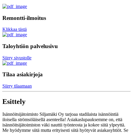
Remontti-ilmoitus
Klikkaa tästä
Taloyhtiön palvelusivu
Siirry sivustolle
Tilaa asiakirjoja
Siirry tilaamaan
Esittely
Isännöitsijätoimisto Siljamäki Oy tarjoaa stadilaista isännöintiä
iloisella strömsöläisellä asenteella! Asiakaslupauksemme on, että
isännöitsijätoimiston väki nauttii työnteosta ja kokee siitä ylpeyttä.
Me hyödymme siitä mutta erityisesti siitä hyötyvät asiakasyhtiöt. Se