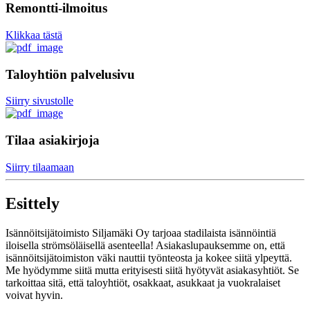
Remontti-ilmoitus
Klikkaa tästä
Taloyhtiön palvelusivu
Siirry sivustolle
Tilaa asiakirjoja
Siirry tilaamaan
Esittely
Isännöitsijätoimisto Siljamäki Oy tarjoaa stadilaista isännöintiä
iloisella strömsöläisellä asenteella! Asiakaslupauksemme on, että
isännöitsijätoimiston väki nauttii työnteosta ja kokee siitä ylpeyttä.
Me hyödymme siitä mutta erityisesti siitä hyötyvät asiakasyhtiöt. Se
tarkoittaa sitä, että taloyhtiöt, osakkaat, asukkaat ja vuokralaiset
voivat hyvin.