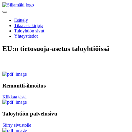
Esittely
Tilaa asiakirjoja
Taloyhtiön sivut
Yhteystiedot
EU:n tietosuoja-asetus taloyhtiöissä
Remontti-ilmoitus
Klikkaa tästä
Taloyhtiön palvelusivu
Siirry sivustolle