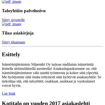
Taloyhtiön palvelusivu
Siirry sivustolle
Tilaa asiakirjoja
Siirry tilaamaan
Esittely
Isännöitsijätoimisto Siljamäki Oy tarjoaa stadilaista isännöintiä
iloisella strömsöläisellä asenteella! Asiakaslupauksemme on, että
isännöitsijätoimiston väki nauttii työnteosta ja kokee siitä ylpeyttä.
Me hyödymme siitä mutta erityisesti siitä hyötyvät asiakasyhtiöt. Se
tarkoittaa sitä, että taloyhtiöt, osakkaat, asukkaat ja vuokralaiset
voivat hyvin.
Lue lisää
Kotitalo on vuoden 2017 asiakaslehti