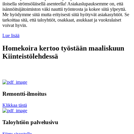
iloisella strömsöläisellä asenteella! Asiakaslupauksemme on, että
isännöitsijätoimiston väki nauttii työnteosta ja kokee siitä ylpeyttä.
Me hyödymme siitä mutta erityisesti siitä hyötyvät asiakasyhtiöt. Se
tarkoittaa sitä, että taloyhtiöt, osakkaat, asukkaat ja vuokralaiset
voivat hyvin.
Lue lisää
Homekoira kertoo työstään maaliskuun
Kiinteistölehdessä
Remontti-ilmoitus
Klikkaa tästä
Taloyhtiön palvelusivu
Siirry sivustolle