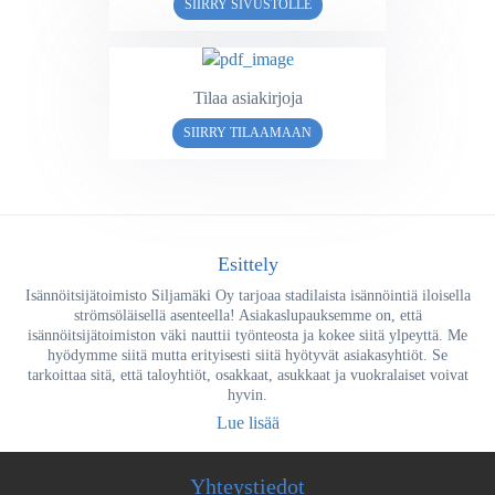
SIIRRY SIVUSTOLLE
Tilaa asiakirjoja
SIIRRY TILAAMAAN
Esittely
Isännöitsijätoimisto Siljamäki Oy tarjoaa stadilaista isännöintiä iloisella
strömsöläisellä asenteella! Asiakaslupauksemme on, että
isännöitsijätoimiston väki nauttii työnteosta ja kokee siitä ylpeyttä. Me
hyödymme siitä mutta erityisesti siitä hyötyvät asiakasyhtiöt. Se
tarkoittaa sitä, että taloyhtiöt, osakkaat, asukkaat ja vuokralaiset voivat
hyvin.
Lue lisää
Yhteystiedot