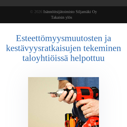
© 2026
Isännöitsijätoimisto Siljamäki Oy
Takaisin ylös
Esteettömyysmuutosten ja
kestävyysratkaisujen tekeminen
taloyhtiöissä helpottuu