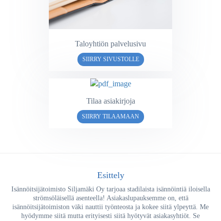
Taloyhtiön palvelusivu
SIIRRY SIVUSTOLLE
Tilaa asiakirjoja
SIIRRY TILAAMAAN
Esittely
Isännöitsijätoimisto Siljamäki Oy tarjoaa stadilaista isännöintiä iloisella
strömsöläisellä asenteella! Asiakaslupauksemme on, että
isännöitsijätoimiston väki nauttii työnteosta ja kokee siitä ylpeyttä. Me
hyödymme siitä mutta erityisesti siitä hyötyvät asiakasyhtiöt. Se