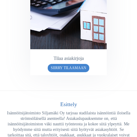
Tilaa asiakirjoja
SIIRRY TILAAMAAN
Esittely
Isännöitsijätoimisto Siljamäki Oy tarjoaa stadilaista isännöintiä iloisella
strömsöläisellä asenteella! Asiakaslupauksemme on, että
isännöitsijätoimiston väki nauttii työnteosta ja kokee siitä ylpeyttä. Me
hyödymme siitä mutta erityisesti siitä hyötyvät asiakasyhtiöt. Se
tarkoittaa sitä, että taloyhtiöt, osakkaat, asukkaat ja vuokralaiset voivat