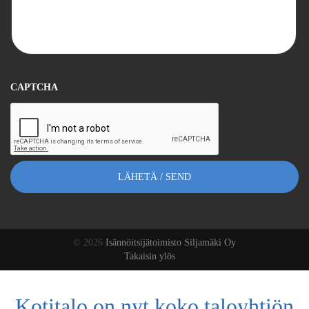
CAPTCHA
© 2026
Isännöitsijätoimisto Siljamäki Oy
Takaisin ylös
Kotitalo on nyt koko taloyhtiön