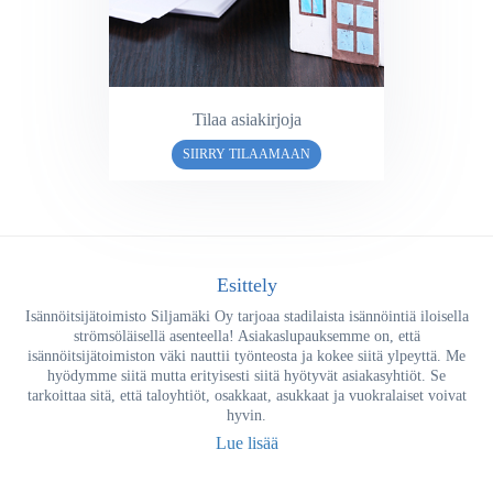
Tilaa asiakirjoja
SIIRRY TILAAMAAN
Esittely
Isännöitsijätoimisto Siljamäki Oy tarjoaa stadilaista isännöintiä iloisella
strömsöläisellä asenteella! Asiakaslupauksemme on, että
isännöitsijätoimiston väki nauttii työnteosta ja kokee siitä ylpeyttä. Me
hyödymme siitä mutta erityisesti siitä hyötyvät asiakasyhtiöt. Se
tarkoittaa sitä, että taloyhtiöt, osakkaat, asukkaat ja vuokralaiset voivat
hyvin.
Lue lisää