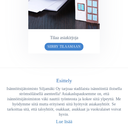
Tilaa asiakirjoja
SIIRRY TILAAMAAN
Esittely
Isännöitsijätoimisto Siljamäki Oy tarjoaa stadilaista isännöintiä iloisella
strömsöläisellä asenteella! Asiakaslupauksemme on, että
isännöitsijätoimiston väki nauttii työnteosta ja kokee siitä ylpeyttä. Me
hyödymme siitä mutta erityisesti siitä hyötyvät asiakasyhtiöt. Se
tarkoittaa sitä, että taloyhtiöt, osakkaat, asukkaat ja vuokralaiset voivat
hyvin.
Lue lisää