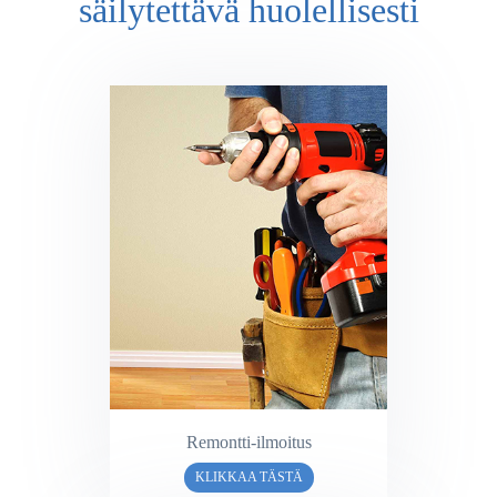
säilytettävä huolellisesti
Remontti-ilmoitus
KLIKKAA TÄSTÄ