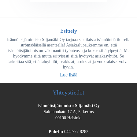
Esittely
Isännöitsijätoimisto Siljamäki Oy tarjoaa stadilaista isännöintiä iloisella
strömsöläisellä asenteella! Asiakaslupauksemme on, että
isännöitsijätoimiston väki nauttii työnteosta ja kokee siitä ylpeyttä. Me
hyödymme siitä mutta erityisesti siitä hyötyvät asiakasyhtiöt. Se
tarkoittaa sitä, että taloyhtiöt, osakkaat, asukkaat ja vuokralaiset voivat
hyvin.
Lue lisää
Yhteystiedot
Isännöitsijätoimisto Siljamäki Oy
Salomonkatu 17 A, 5. kerros
00100 Helsinki
Puhelin
044-777 8282