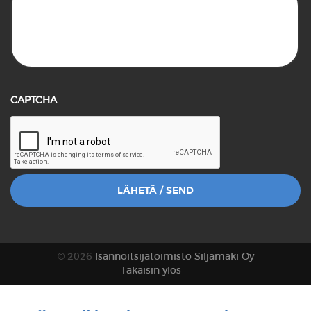
CAPTCHA
© 2026
Isännöitsijätoimisto Siljamäki Oy
Takaisin ylös