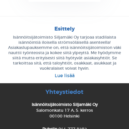
Esittely
Isännöitsijätoimisto Siljamäki Oy tarjoaa stadilaista
isännöintiä iloisella strömsöläisellä asenteella!
Asiakaslupauksemme on, että isännöitsijätoimiston väki
nauttii työnteosta ja kokee siitä ylpeyttä. Me hyödymme
siitä mutta erityisesti siitä hyötyvät asiakasyhtiöt. Se
tarkoittaa sitä, että taloyhtiöt, osakkaat, asukkaat ja
vuokralaiset voivat hyvin.
Lue lisää
Yhteystiedot
Isännöitsijätoimisto Siljamäki Oy
Salomonkatu 17 A, 5. kerros
00100 Helsinki