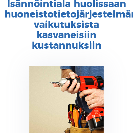
Isännöintiala huolissaan
huoneistotietojärjestelmä
vaikutuksista
kasvaneisiin
kustannuksiin