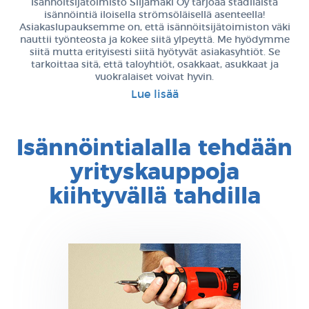
Isännöitsijätoimisto Siljamäki Oy tarjoaa stadilaista
isännöintiä iloisella strömsöläisellä asenteella!
Asiakaslupauksemme on, että isännöitsijätoimiston väki
nauttii työnteosta ja kokee siitä ylpeyttä. Me hyödymme
siitä mutta erityisesti siitä hyötyvät asiakasyhtiöt. Se
tarkoittaa sitä, että taloyhtiöt, osakkaat, asukkaat ja
vuokralaiset voivat hyvin.
Lue lisää
Isännöintialalla tehdään
yrityskauppoja
kiihtyvällä tahdilla