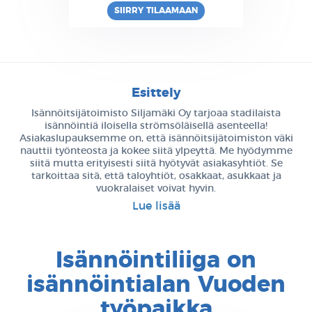
SIIRRY TILAAMAAN
Esittely
Isännöitsijätoimisto Siljamäki Oy tarjoaa stadilaista
isännöintiä iloisella strömsöläisellä asenteella!
Asiakaslupauksemme on, että isännöitsijätoimiston väki
nauttii työnteosta ja kokee siitä ylpeyttä. Me hyödymme
siitä mutta erityisesti siitä hyötyvät asiakasyhtiöt. Se
tarkoittaa sitä, että taloyhtiöt, osakkaat, asukkaat ja
vuokralaiset voivat hyvin.
Lue lisää
Isännöintiliiga on
isännöintialan Vuoden
työpaikka