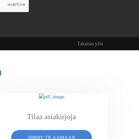
Takaisin ylös
a
Tilaa asiakirjoja
SIIRRY TILAAMAAN