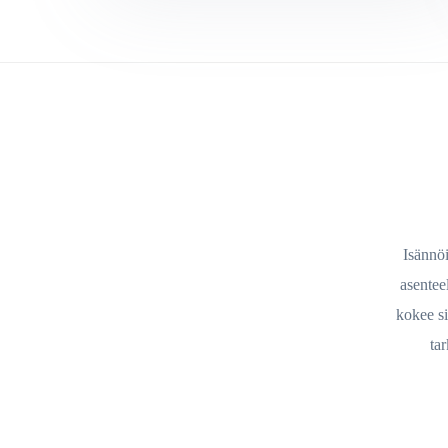
Isännöi
asentee
kokee si
tar