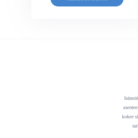
Isännöi
asentee
kokee si
tar