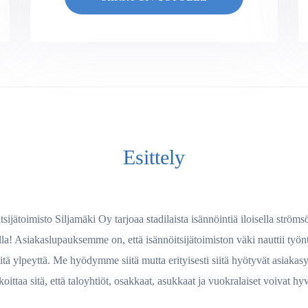
Esittely
tsijätoimisto Siljamäki Oy tarjoaa stadilaista isännöintiä iloisella strömsö
lla! Asiakaslupauksemme on, että isännöitsijätoimiston väki nauttii työnt
itä ylpeyttä. Me hyödymme siitä mutta erityisesti siitä hyötyvät asiakasy
koittaa sitä, että taloyhtiöt, osakkaat, asukkaat ja vuokralaiset voivat hy