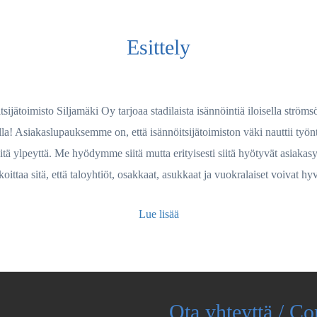
Esittely
tsijätoimisto Siljamäki Oy tarjoaa stadilaista isännöintiä iloisella strömsö
lla! Asiakaslupauksemme on, että isännöitsijätoimiston väki nauttii työnt
itä ylpeyttä. Me hyödymme siitä mutta erityisesti siitä hyötyvät asiakasy
koittaa sitä, että taloyhtiöt, osakkaat, asukkaat ja vuokralaiset voivat hy
Lue lisää
Ota yhteyttä / Co