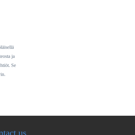
läisellä
eosta ja
htiöt. Se
vin.
ntact us