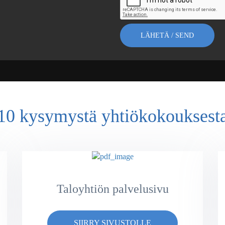
10 kysymystä yhtiökokouksest
Taloyhtiön palvelusivu
SIIRRY SIVUSTOLLE