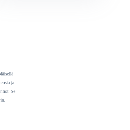
läisellä
eosta ja
htiöt. Se
vin.