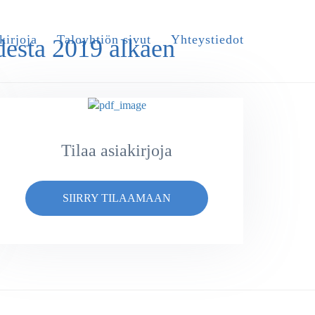
kirjoja
Taloyhtiön sivut
Yhteystiedot
desta 2019 alkaen
Tilaa asiakirjoja
SIIRRY TILAAMAAN