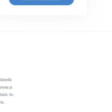
läisellä
eosta ja
htiöt. Se
vin.