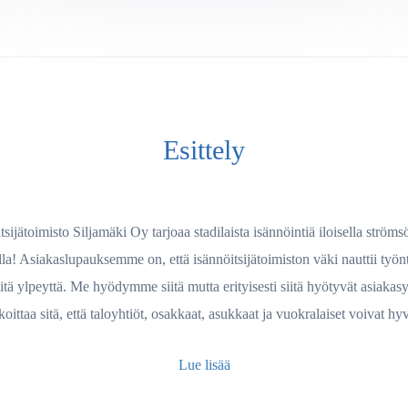
Esittely
tsijätoimisto Siljamäki Oy tarjoaa stadilaista isännöintiä iloisella strömsö
lla! Asiakaslupauksemme on, että isännöitsijätoimiston väki nauttii työnt
itä ylpeyttä. Me hyödymme siitä mutta erityisesti siitä hyötyvät asiakasy
koittaa sitä, että taloyhtiöt, osakkaat, asukkaat ja vuokralaiset voivat hy
Lue lisää