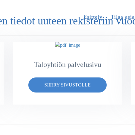
Esittely
Tilaa asia
n tiedot uuteen rekisteriin vuo
Taloyhtiön palvelusivu
SIIRRY SIVUSTOLLE