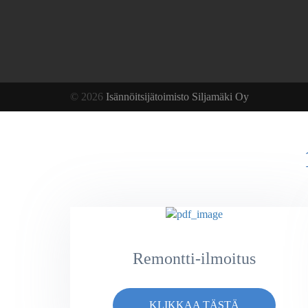
© 2026
Isännöitsijätoimisto Siljamäki Oy
Remontti-ilmoitus
KLIKKAA TÄSTÄ