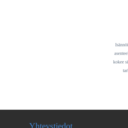
Isännöi
asentee
kokee si
tar
Yhteystiedot