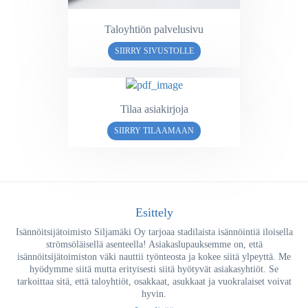
Taloyhtiön palvelusivu
SIIRRY SIVUSTOLLE
Tilaa asiakirjoja
SIIRRY TILAAMAAN
Esittely
Isännöitsijätoimisto Siljamäki Oy tarjoaa stadilaista isännöintiä iloisella
strömsöläisellä asenteella! Asiakaslupauksemme on, että
isännöitsijätoimiston väki nauttii työnteosta ja kokee siitä ylpeyttä. Me
hyödymme siitä mutta erityisesti siitä hyötyvät asiakasyhtiöt. Se
tarkoittaa sitä, että taloyhtiöt, osakkaat, asukkaat ja vuokralaiset voivat
hyvin.