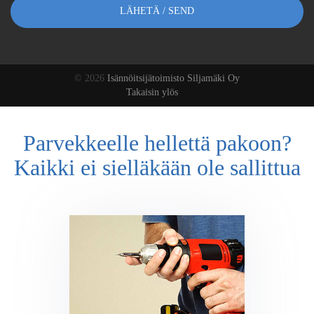
© 2026
Isännöitsijätoimisto Siljamäki Oy
Takaisin ylös
Parvekkeelle hellettä pakoon?
Kaikki ei sielläkään ole sallittua