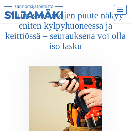
Asumisen taitojen puute näkyy
eniten kylpyhuoneessa ja
keittiössä – seurauksena voi olla
iso lasku