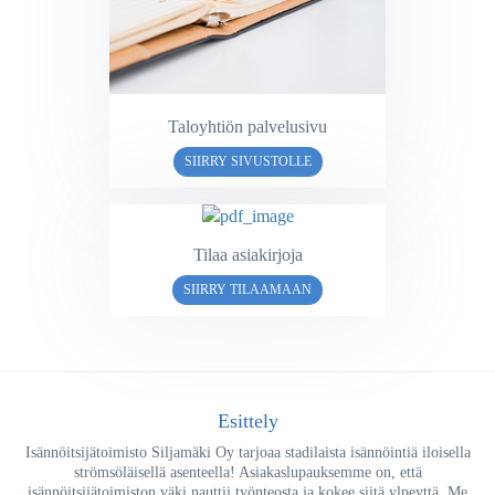
Taloyhtiön palvelusivu
SIIRRY SIVUSTOLLE
Tilaa asiakirjoja
SIIRRY TILAAMAAN
Esittely
Isännöitsijätoimisto Siljamäki Oy tarjoaa stadilaista isännöintiä iloisella
strömsöläisellä asenteella! Asiakaslupauksemme on, että
isännöitsijätoimiston väki nauttii työnteosta ja kokee siitä ylpeyttä. Me