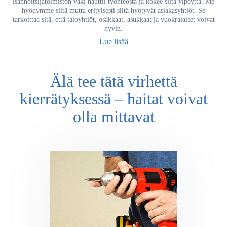
isännöitsijätoimiston väki nauttii työnteosta ja kokee siitä ylpeyttä. Me
hyödymme siitä mutta erityisesti siitä hyötyvät asiakasyhtiöt. Se
tarkoittaa sitä, että taloyhtiöt, osakkaat, asukkaat ja vuokralaiset voivat
hyvin.
Lue lisää
Älä tee tätä virhettä
kierrätyksessä – haitat voivat
olla mittavat