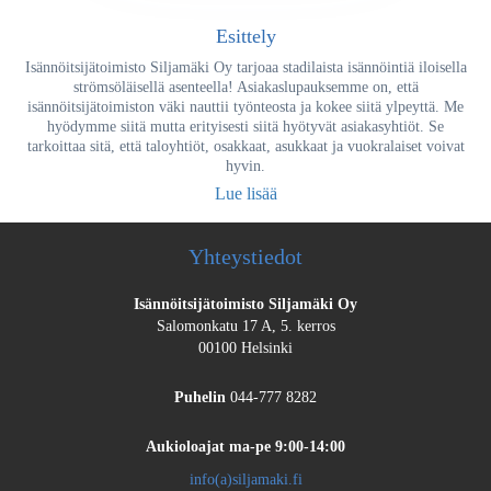
Esittely
Isännöitsijätoimisto Siljamäki Oy tarjoaa stadilaista isännöintiä iloisella
strömsöläisellä asenteella! Asiakaslupauksemme on, että
isännöitsijätoimiston väki nauttii työnteosta ja kokee siitä ylpeyttä. Me
hyödymme siitä mutta erityisesti siitä hyötyvät asiakasyhtiöt. Se
tarkoittaa sitä, että taloyhtiöt, osakkaat, asukkaat ja vuokralaiset voivat
hyvin.
Lue lisää
Yhteystiedot
Isännöitsijätoimisto Siljamäki Oy
Salomonkatu 17 A, 5. kerros
00100 Helsinki
Puhelin
044-777 8282
Aukioloajat
ma-pe 9:00-14:00
info(a)siljamaki.fi