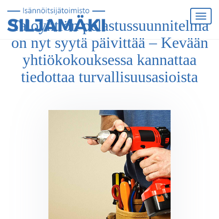
Taloyhtiön pelastussuunnitelma
on nyt syytä päivittää – Kevään
yhtiökokouksessa kannattaa
tiedottaa turvallisuusasioista