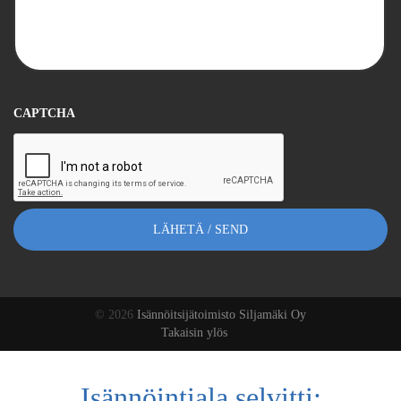
CAPTCHA
© 2026
Isännöitsijätoimisto Siljamäki Oy
Takaisin ylös
Isännöintiala selvitti: