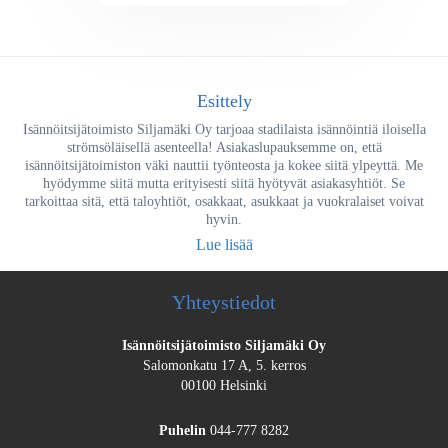
Esittely
Isännöitsijätoimisto Siljamäki Oy tarjoaa stadilaista isännöintiä iloisella
strömsöläisellä asenteella! Asiakaslupauksemme on, että
isännöitsijätoimiston väki nauttii työnteosta ja kokee siitä ylpeyttä. Me
hyödymme siitä mutta erityisesti siitä hyötyvät asiakasyhtiöt. Se
tarkoittaa sitä, että taloyhtiöt, osakkaat, asukkaat ja vuokralaiset voivat
hyvin.
Lue lisää
Yhteystiedot
Isännöitsijätoimisto Siljamäki Oy
Salomonkatu 17 A, 5. kerros
00100 Helsinki
Puhelin
044-777 8282