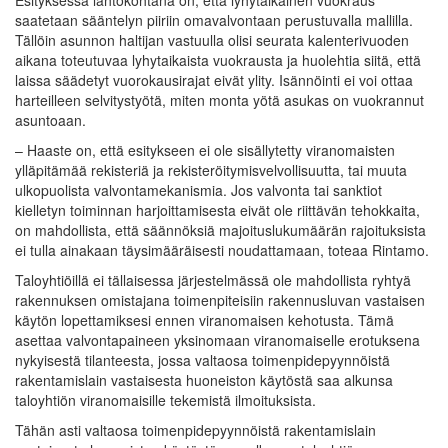
Esityksessä lähtökohtana on, että lyhytaikainen vuokraus
saatetaan sääntelyn piiriin omavalvontaan perustuvalla mallilla.
Tällöin asunnon haltijan vastuulla olisi seurata kalenterivuoden
aikana toteutuvaa lyhytaikaista vuokrausta ja huolehtia siitä, että
laissa säädetyt vuorokausirajat eivät ylity. Isännöinti ei voi ottaa
harteilleen selvitystyötä, miten monta yötä asukas on vuokrannut
asuntoaan.
– Haaste on, että esitykseen ei ole sisällytetty viranomaisten
ylläpitämää rekisteriä ja rekisteröitymisvelvollisuutta, tai muuta
ulkopuolista valvontamekanismia. Jos valvonta tai sanktiot
kielletyn toiminnan harjoittamisesta eivät ole riittävän tehokkaita,
on mahdollista, että säännöksiä majoituslukumäärän rajoituksista
ei tulla ainakaan täysimääräisesti noudattamaan, toteaa Rintamo.
Taloyhtiöillä ei tällaisessa järjestelmässä ole mahdollista ryhtyä
rakennuksen omistajana toimenpiteisiin rakennusluvan vastaisen
käytön lopettamiksesi ennen viranomaisen kehotusta. Tämä
asettaa valvontapaineen yksinomaan viranomaiselle erotuksena
nykyisestä tilanteesta, jossa valtaosa toimenpidepyynnöistä
rakentamislain vastaisesta huoneiston käytöstä saa alkunsa
taloyhtiön viranomaisille tekemistä ilmoituksista.
Tähän asti valtaosa toimenpidepyynnöistä rakentamislain