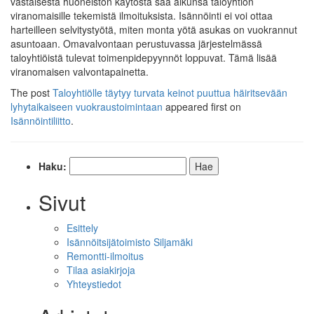
vastaisesta huoneiston käytöstä saa alkunsa taloyhtiön
viranomaisille tekemistä ilmoituksista. Isännöinti ei voi ottaa
harteilleen selvitystyötä, miten monta yötä asukas on vuokrannut
asuntoaan. Omavalvontaan perustuvassa järjestelmässä
taloyhtiöistä tulevat toimenpidepyynnöt loppuvat. Tämä lisää
viranomaisen valvontapainetta.
The post
Taloyhtiölle täytyy turvata keinot puuttua häiritsevään
lyhytaikaiseen vuokraustoimintaan
appeared first on
Isännöintiliitto
.
Haku:
Sivut
Esittely
Isännöitsijätoimisto Siljamäki
Remontti-ilmoitus
Tilaa asiakirjoja
Yhteystiedot