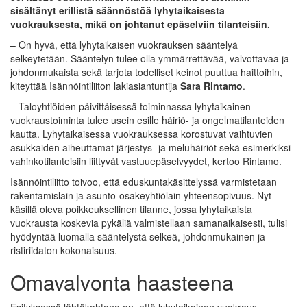
sisältänyt erillistä säännöstöä lyhytaikaisesta
vuokrauksesta, mikä on johtanut epäselviin tilanteisiin.
– On hyvä, että lyhytaikaisen vuokrauksen sääntelyä
selkeytetään. Sääntelyn tulee olla ymmärrettävää, valvottavaa ja
johdonmukaista sekä tarjota todelliset keinot puuttua haittoihin,
kiteyttää Isännöintiliiton lakiasiantuntija
Sara Rintamo
.
– Taloyhtiöiden päivittäisessä toiminnassa lyhytaikainen
vuokraustoiminta tulee usein esille häiriö- ja ongelmatilanteiden
kautta. Lyhytaikaisessa vuokrauksessa korostuvat vaihtuvien
asukkaiden aiheuttamat järjestys- ja meluhäiriöt sekä esimerkiksi
vahinkotilanteisiin liittyvät vastuuepäselvyydet, kertoo Rintamo.
Isännöintiliitto toivoo, että eduskuntakäsittelyssä varmistetaan
rakentamislain ja asunto-osakeyhtiölain yhteensopivuus. Nyt
käsillä oleva poikkeuksellinen tilanne, jossa lyhytaikaista
vuokrausta koskevia pykäliä valmistellaan samanaikaisesti, tulisi
hyödyntää luomalla sääntelystä selkeä, johdonmukainen ja
ristiriidaton kokonaisuus.
Omavalvonta haasteena