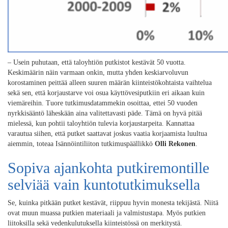
– Usein puhutaan, että taloyhtiön putkistot kestävät 50 vuotta.
Keskimäärin näin varmaan onkin, mutta yhden keskiarvoluvun
korostaminen peittää alleen suuren määrän kiinteistökohtaista vaihtelua
sekä sen, että korjaustarve voi osua käyttövesiputkiin eri aikaan kuin
viemäreihin. Tuore tutkimusdatammekin osoittaa, ettei 50 vuoden
nyrkkisääntö läheskään aina valitettavasti päde. Tämä on hyvä pitää
mielessä, kun pohtii taloyhtiön tulevia korjaustarpeita. Kannattaa
varautua siihen, että putket saattavat joskus vaatia korjaamista luultua
aiemmin, toteaa Isännöintiliiton tutkimuspäällikkö
Olli Rekonen
.
Sopiva ajankohta putkiremontille
selviää vain kuntotutkimuksella
Se, kuinka pitkään putket kestävät, riippuu hyvin monesta tekijästä. Niitä
ovat muun muassa putkien materiaali ja valmistustapa. Myös putkien
liitoksilla sekä vedenkulutuksella kiinteistössä on merkitystä.