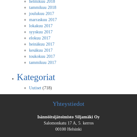
helmikuu 2018
tammikuu 2018
joulukuu 2017
marraskuu 2017
lokakuu 2017
syyskuu 2017
elokuu 2017
heinäkuu 2017
kesäkuu 2017
toukokuu 2017
tammikuu 2017
Kategoriat
Uutiset
(718)
Yhteystiedot
Isännöitsijätoimisto Siljamäki Oy
Salomonkatu 17 A, 5. kerros
00100 Helsinki