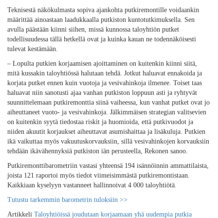
Teknisestä näkökulmasta sopiva ajankohta putkiremontille voidaankin
määrittää ainoastaan laadukkaalla putkiston kuntotutkimuksella. Sen
avulla päästään kiinni siihen, missä kunnossa taloyhtiön putket
todellisuudessa tällä hetkellä ovat ja kuinka kauan ne todennäköisesti
tulevat kestämään.
– Lopulta putkien korjaamisen ajoittaminen on kuitenkin kiinni siitä,
mitä kussakin taloyhtiössä halutaan tehdä. Jotkut haluavat ennakoida ja
korjata putket ennen kuin vuotoja ja vesivahinkoja ilmenee. Toiset taas
haluavat niin sanotusti ajaa vanhan putkiston loppuun asti ja ryhtyvät
suunnittelemaan putkiremonttia siinä vaiheessa, kun vanhat putket ovat jo
aiheuttaneet vuoto- ja vesivahinkoja. Jälkimmäisen strategian valitsevien
on kuitenkin syytä tiedostaa riskit ja huomioida, että putkivuodot ja
niiden akuutit korjaukset aiheuttavat asumishaittaa ja lisäkuluja. Putkien
ikä vaikuttaa myös vakuutuskorvauksiin, sillä vesivahinkojen korvauksiin
tehdään ikävähennyksiä putkiston iän perusteella, Rekonen sanoo.
Putkiremonttibarometriin vastasi yhteensä 194 isännöinnin ammattilaista,
joista 121 raportoi myös tiedot viimeisimmästä putkiremontistaan.
Kaikkiaan kyselyyn vastanneet hallinnoivat 4 000 taloyhtiötä.
Tutustu tarkemmin barometrin tuloksiin >>
Artikkeli
Taloyhtiöissä joudutaan korjaamaan yhä uudempia putkia