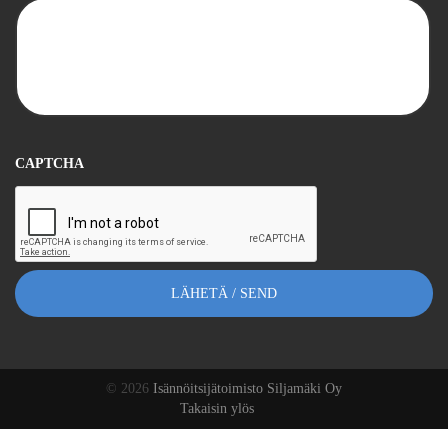
CAPTCHA
© 2026
Isännöitsijätoimisto Siljamäki Oy
Takaisin ylös