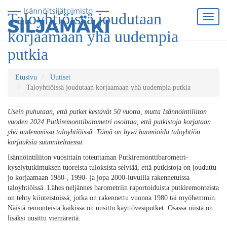
Taloyhtiöissä joudutaan
korjaamaan yhä uudempia
putkia
Etusivu
Uutiset
Taloyhtiöissä joudutaan korjaamaan yhä uudempia putkia
Usein puhutaan, että putket kestävät 50 vuotta, mutta Isännöintiliiton
vuoden 2024 Putkiremonttibarometri osoittaa, että putkistoja korjataan
yhä uudemmissa taloyhtiöissä. Tämä on hyvä huomioida taloyhtiön
korjauksia suunniteltaessa.
Isännöintiliiton vuosittain toteuttaman Putkiremonttibarometri-
kyselytutkimuksen tuoreista tuloksista selviää, että putkistoja on jouduttu
jo korjaamaan 1980-, 1990- ja jopa 2000-luvuilla rakennetuissa
taloyhtiöissä. Lähes neljännes barometriin raportoiduista putkiremonteista
on tehty kiinteistöissä, jotka on rakennettu vuonna 1980 tai myöhemmin.
Näistä remonteista kaikissa on uusittu käyttövesiputket. Osassa niistä on
lisäksi uusittu viemäreitä.