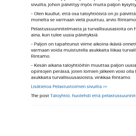
sivuilta, johon päivittyy myös muita paljon kysytt
– Olen kuullut, että osa taloyhtiöistä on jo päiv
monelta se varmaan vielä puuttuu, arvio Rintamo
Pelastussuunnitelmasta ja turvallisuusasioita on h
aina, kun tulee uusia päivityksiä.
– Paljon on tapahtunut viime aikoina ikäviä onnett
varmaan voida muistutella asukkaita liikaa turval
Rintamo.
– Kesän aikana taloyhtiöihin muuttaa paljon uusia
opintojen perässä, joten lomien jälkeen voisi olla
asukkaita turvallisuusasioista, vinkkaa Rintamo.
Lisätietoa Pelastustoimen sivuilta >>
The post
Taloyhtiö, huolehdi että pelastussuunnit