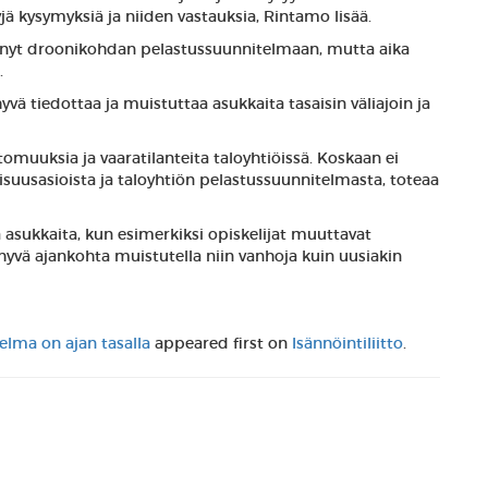
yjä kysymyksiä ja niiden vastauksia, Rintamo lisää.
ittänyt droonikohdan pelastussuunnitelmaan, mutta aika
.
yvä tiedottaa ja muistuttaa asukkaita tasaisin väliajoin ja
omuuksia ja vaaratilanteita taloyhtiöissä. Koskaan ei
lisuusasioista ja taloyhtiön pelastussuunnitelmasta, toteaa
 asukkaita, kun esimerkiksi opiskelijat muuttavat
 hyvä ajankohta muistutella niin vanhoja kuin uusiakin
elma on ajan tasalla
appeared first on
Isännöintiliitto
.