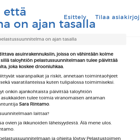
 että
Esittely
Tilaa asiakirjo
a on ajan tasalla
pelastussuunnitelma on ajan tasalla
ittava asuinrakennuksiin, joissa on vähintään kolme
 sillä taloyhtiön pelastussuunnitelmaan tulee päivittää
ta, joka koskee drooniuhkaa.
ttyvät vaaranpaikat ja riskit, annetaan toimintaohjeet
kä vaaratilanteissa kuten tulipalossa toimimiseksi.
nyt onkin ajankohtaista päivittää taloyhtiön
ä asukkaiden tulee toimia viranomaisen antaman
antuntija
Sara Rintamo
.
ssuunnitelmaan laittaa?
issa ovien ja ikkunoiden läheisyydestä. Älä mene ulos.
intamo.
 pelastussuunnitelmaan ja ohjeita löytyy Pelastustoimen