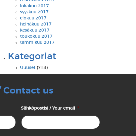
marraskuu 2017
lokakuu 2017
syyskuu 2017
elokuu 2017
heinäkuu 2017
kesäkuu 2017
toukokuu 2017
tammikuu 2017
Kategoriat
Uutiset
(718)
/ Contact us
Sähköpostisi / Your email
*