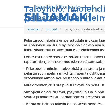
Taloyhtiö, huolehdi
pelastussuunnitelm
Etusivu
Uutiset
Taloyhtiö, huolehdi että 
Pelastussuunnitelma on pelastuslain mukaan laad
asuinhuoneistoa. Juuri nyt aihe on ajankohtainen,
kohta viranomaisen antaman vaaratiedotteen osal
Pelastussuunnitelmassa esitetään rakennukseen lii
tapaturmien ja onnettomuuksien ehkäisemiseksi se
– Pelastussuunnitelma tulee pitää ajan tasalla ja 
pelastussuunnitelmaan kohta, miten taloyhtiöss
drooniuhan aikana, kertoo Isännöintiliiton lakiasi
Mitä drooniohjeistusta pitäisi taloyhtiön pelastu
Simppelit ohjeet riittävät, pysy sisätiloissa ja po
Seuraa ja noudata viranomaisohjeita, kiteyttää R
– Kohta on helppo taloyhtiön päivittää myös itse