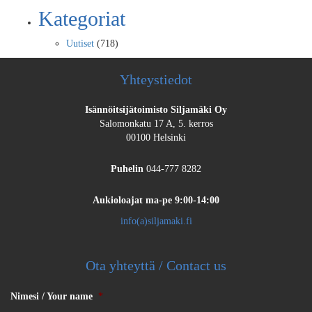
Kategoriat
Uutiset
(718)
Yhteystiedot
Isännöitsijätoimisto Siljamäki Oy
Salomonkatu 17 A, 5. kerros
00100 Helsinki
Puhelin
044-777 8282
Aukioloajat
ma-pe 9:00-14:00
info(a)siljamaki.fi
Ota yhteyttä / Contact us
Nimesi / Your name
*