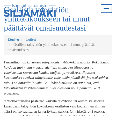
Osallistu taloyhtiön
yhtiökokoukseen tai muut
päättävät omaisuudestasi
Etusivu
Uutiset
Osallistu taloyhtiön yhtiökokoukseen tai muut päättävät
omaisuudestasi
Parhaillaan on käynnissä taloyhtiöiden yhtiökokoussesonki. Kokouksissa
käydään läpi muun muassa edellisen tilikauden tilinpäätös ja
vahvistetaan seuraavan kauden budjetti ja vastikkeet. Nousseet
kustannukset tietävät taloyhtiöille vaikeitakin päätöksiä, jos osakkaiden
talous on ahtaalla jo valmiiksi. Isännöintiliitto on arvioinut, että
taloyhtiöiden vastikemaksuissa tulee olemaan nousupainetta 5–10
prosenttia.
Yhtiökokouksessa päätetään kaikista taloyhtiön tärkeimmistä asioista.
Liian usein taloyhtiön kokoukseen osallistuu vain kourallinen ihmisiä.
Tässä on iso ravistelun ja herätyksen paikka. On tärkeää, että osakkaat