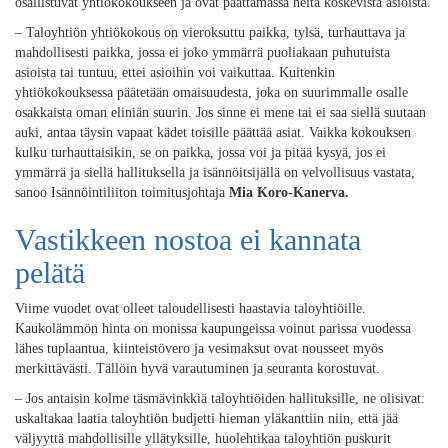
osallistuvat yhtiökokoukseen ja ovat päättämässä heitä koskevista asioista.
– Taloyhtiön yhtiökokous on vieroksuttu paikka, tylsä, turhauttava ja
mahdollisesti paikka, jossa ei joko ymmärrä puoliakaan puhutuista
asioista tai tuntuu, ettei asioihin voi vaikuttaa. Kuitenkin
yhtiökokouksessa päätetään omaisuudesta, joka on suurimmalle osalle
osakkaista oman eliniän suurin. Jos sinne ei mene tai ei saa siellä suutaan
auki, antaa täysin vapaat kädet toisille päättää asiat. Vaikka kokouksen
kulku turhauttaisikin, se on paikka, jossa voi ja pitää kysyä, jos ei
ymmärrä ja siellä hallituksella ja isännöitsijällä on velvollisuus vastata,
sanoo Isännöintiliiton toimitusjohtaja
Mia Koro-Kanerva.
Vastikkeen nostoa ei kannata
pelätä
Viime vuodet ovat olleet taloudellisesti haastavia taloyhtiöille.
Kaukolämmön hinta on monissa kaupungeissa voinut parissa vuodessa
lähes tuplaantua, kiinteistövero ja vesimaksut ovat nousseet myös
merkittävästi. Tällöin hyvä varautuminen ja seuranta korostuvat.
– Jos antaisin kolme täsmävinkkiä taloyhtiöiden hallituksille, ne olisivat:
uskaltakaa laatia taloyhtiön budjetti hieman yläkanttiin niin, että jää
väljyyttä mahdollisille yllätyksille, huolehtikaa taloyhtiön puskurit