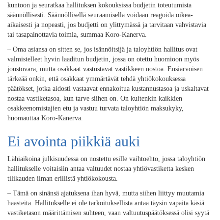
kuntoon ja seuratkaa hallituksen kokouksissa budjetin toteutumista
säännöllisesti. Säännöllisellä seuraamisella voidaan reagoida oikea-
aikaisesti ja nopeasti, jos budjetti on ylittymässä ja tarvitaan vahvistavia
tai tasapainottavia toimia, summaa Koro-Kanerva.
– Oma asiansa on sitten se, jos isännöitsijä ja taloyhtiön hallitus ovat
valmistelleet hyvin laaditun budjetin, jossa on otettu huomioon myös
joustovara, mutta osakkaat vastustavat vastikkeen nostoa. Ensiarvoisen
tärkeää onkin, että osakkaat ymmärtävät tehdä yhtiökokouksessa
päätökset, jotka aidosti vastaavat ennakoitua kustannustasoa ja uskaltavat
nostaa vastiketasoa, kun tarve siihen on. On kuitenkin kaikkien
osakkeenomistajien etu ja vastuu turvata taloyhtiön maksukyky,
huomauttaa Koro-Kanerva.
Ei avointa piikkiä auki
Lähiaikoina julkisuudessa on nostettu esille vaihtoehto, jossa taloyhtiön
hallitukselle voitaisiin antaa valtuudet nostaa yhtiövastiketta kesken
tilikauden ilman erillistä yhtiökokousta.
– Tämä on sinänsä ajatuksena ihan hyvä, mutta siihen liittyy muutamia
haasteita. Hallitukselle ei ole tarkoituksellista antaa täysin vapaita käsiä
vastiketason määrittämisen suhteen, vaan valtuutuspäätöksessä olisi syytä