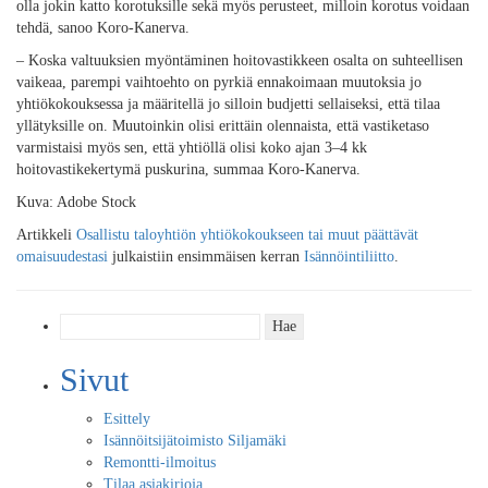
olla jokin katto korotuksille sekä myös perusteet, milloin korotus voidaan
tehdä, sanoo Koro-Kanerva.
– Koska valtuuksien myöntäminen hoitovastikkeen osalta on suhteellisen
vaikeaa, parempi vaihtoehto on pyrkiä ennakoimaan muutoksia jo
yhtiökokouksessa ja määritellä jo silloin budjetti sellaiseksi, että tilaa
yllätyksille on. Muutoinkin olisi erittäin olennaista, että vastiketaso
varmistaisi myös sen, että yhtiöllä olisi koko ajan 3–4 kk
hoitovastikekertymä puskurina, summaa Koro-Kanerva.
Kuva: Adobe Stock
Artikkeli
Osallistu taloyhtiön yhtiökokoukseen tai muut päättävät
omaisuudestasi
julkaistiin ensimmäisen kerran
Isännöintiliitto
.
Haku:
Sivut
Esittely
Isännöitsijätoimisto Siljamäki
Remontti-ilmoitus
Tilaa asiakirjoja