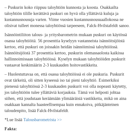
– Puskurin koko riippuu taloyhtiön kunnosta ja koosta. Osakkailta
taloyhtiön tilille kerättävä puskuri on hyvä olla yllättäviä kuluja ja
kustannusnousuja varten. Viime vuosien kustannusnousuaallokossa ne
olisivat tulleet monessa taloyhtiössä tarpeeseen, Falck-Hvilstafeldt sanoo.
Isännöintiliiton talous- ja yritysbarometrin mukaan puskuri on käytössä
osassa taloyhtiöitä. 56 prosenttia kyselyyn vastanneista isännöitsijöistä
kertoo, että puskuri on joissakin heidän isännöimissä taloyhtiöissä.
Isännöitsijöistä 37 prosenttia kertoo, puskurin olemassaolosta kaikissa
hallinnoimissaan taloyhtiöissä. Kyselyn mukaan taloyhtiöiden puskurit
vastaavat keskimäärin 2-3 kuukauden hoitovastikkeita.
– Huolestuttavaa on, että osassa taloyhtiöissä ei ole puskuria. Puskurit
ovat tärkeitä, oli sitten kyseessä iso tai pieni taloyhtiö. Esimerkiksi
pienessä taloyhtiössä 2-3 kuukauden puskurit voi olla nopeasti käytetty,
jos taloyhtiöön tulee yllättäviä korjauksia. Tämä voi helposti johtaa
siihen, että joudutaan keräämään ylimääräisiä vastikkeita, mikä on aina
osakkaan kannalta haasteellisempaa kuin ennakoiva, pitkäjänteinen
taloudenpito, lisää Falck-Hvilstafeldt.
*Lue lisää
Talousbarometrista >>
Fakta: