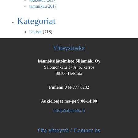
toukokuu 2017
tammikuu 2017
Kategoriat
Uutiset
(718)
Yhteystiedot
Isännöitsijätoimisto Siljamäki Oy
Salomonkatu 17 A, 5. kerros
00100 Helsinki
Puhelin
044-777 8282
Aukioloajat
ma-pe 9:00-14:00
info(a)siljamaki.fi
Ota yhteyttä / Contact us