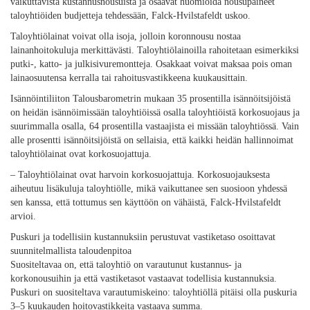
vaikuttavista kustannusnousuista ja osaavat huomioida nousupaineet
taloyhtiöiden budjetteja tehdessään, Falck-Hvilstafeldt uskoo.
Taloyhtiölainat voivat olla isoja, jolloin koronnousu nostaa
lainanhoitokuluja merkittävästi. Taloyhtiölainoilla rahoitetaan esimerkiksi
putki-, katto- ja julkisivuremontteja. Osakkaat voivat maksaa pois oman
lainaosuutensa kerralla tai rahoitusvastikkeena kuukausittain.
Isännöintiliiton Talousbarometrin mukaan 35 prosentilla isännöitsijöistä
on heidän isännöimissään taloyhtiöissä osalla taloyhtiöistä korkosuojaus ja
suurimmalla osalla, 64 prosentilla vastaajista ei missään taloyhtiössä. Vain
alle prosentti isännöitsijöistä on sellaisia, että kaikki heidän hallinnoimat
taloyhtiölainat ovat korkosuojattuja.
– Taloyhtiölainat ovat harvoin korkosuojattuja. Korkosuojauksesta
aiheutuu lisäkuluja taloyhtiölle, mikä vaikuttanee sen suosioon yhdessä
sen kanssa, että tottumus sen käyttöön on vähäistä, Falck-Hvilstafeldt
arvioi.
Puskuri ja todellisiin kustannuksiin perustuvat vastiketaso osoittavat
suunnitelmallista taloudenpitoa
Suositeltavaa on, että taloyhtiö on varautunut kustannus- ja
korkonousuihin ja että vastiketasot vastaavat todellisia kustannuksia.
Puskuri on suositeltava varautumiskeino: taloyhtiöllä pitäisi olla puskuria
3–5 kuukauden hoitovastikkeita vastaava summa.