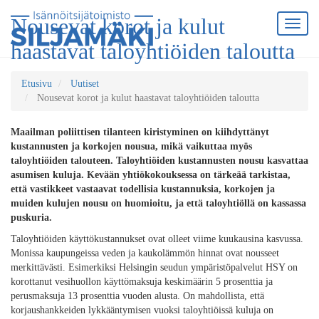
Nousevat korot ja kulut
haastavat taloyhtiöiden taloutta
Etusivu
Uutiset
Nousevat korot ja kulut haastavat taloyhtiöiden taloutta
Maailman poliittisen tilanteen kiristyminen on kiihdyttänyt
kustannusten ja korkojen nousua, mikä vaikuttaa myös
taloyhtiöiden talouteen. Taloyhtiöiden kustannusten nousu kasvattaa
asumisen kuluja. Kevään yhtiökokouksessa on tärkeää tarkistaa,
että vastikkeet vastaavat todellisia kustannuksia, korkojen ja
muiden kulujen nousu on huomioitu, ja että taloyhtiöllä on kassassa
puskuria.
Taloyhtiöiden käyttökustannukset ovat olleet viime kuukausina kasvussa.
Monissa kaupungeissa veden ja kaukolämmön hinnat ovat nousseet
merkittävästi. Esimerkiksi Helsingin seudun ympäristöpalvelut HSY on
korottanut vesihuollon käyttömaksuja keskimäärin 5 prosenttia ja
perusmaksuja 13 prosenttia vuoden alusta. On mahdollista, että
korjaushankkeiden lykkääntymisen vuoksi taloyhtiöissä kuluja on