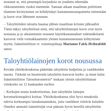
nostanut se, että pienempiä korjauksia on jouduttu tekemään
rikkoutumisten vuoksi enemmän. Samaan aikaan maailman poliittisen
tilanteen kiristyminen on kiihdyttänyt kustannusnousupainetta entisestään
ja korot ovat lähteneet nousuun.
– Taloyhtiöiden taloutta haastaa jälleen maailman kriisien jälkiaallot.
Tämä näkyy taloyhtiöissä siinä, että taloyhtiölainojen korot ovat myös
nousussa ja jo aikaisemmin nousseet käyttökustannukset todennäköisesti
kasvavat vielä voimakkaammin yleisen kustannusnousun kiihtymisen
myötä, Isännöintiliiton vt. toimitusjohtaja
Marianne Falck-Hvilstafeldt
sanoo.
Taloyhtiölainojen korot nousussa
Kevään yhtiökokouksissa päätetään taloyhtiön budjetista ja vastikkeiden
tasosta. Tärkeää on huomioida taloyhtiön kasvavat korko- ja muut kulut.
Isännöintiliiton Talousbarometrin* mukaan yleisin taloyhtiölainan
viitekorko on 12 kuukauden euribor.
– Korkojen nousu konkretisoituu, kun taloyhtiön lainojen
korontarkistuspäivä koittaa. Yhtiökokouksessa olisi hyvä ennakoida
tulevia korkeampia lainakustannuksia, jotta vastikkeet riittävät kuluihin.
Onneksi ammatti-isännöitsijät ovat pääosin hyvin hereillä taloyhtiöön