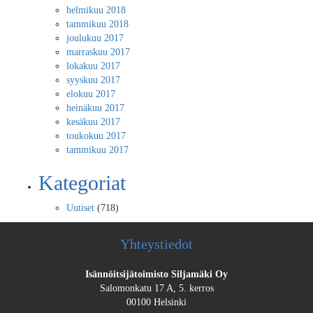
helmikuu 2018
tammikuu 2018
joulukuu 2017
marraskuu 2017
lokakuu 2017
syyskuu 2017
elokuu 2017
heinäkuu 2017
kesäkuu 2017
toukokuu 2017
tammikuu 2017
Kategoriat
Uutiset
(718)
Yhteystiedot
Isännöitsijätoimisto Siljamäki Oy
Salomonkatu 17 A, 5. kerros
00100 Helsinki