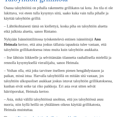
Osassa taloyhtiöitä on pihalla rakennettu grillikatos tai kota. Jos tila ei ole
lukittava, voi eteen tulla kysymys siitä, saako kuka vain tulla pihalle ja
käyttää taloyhtiön grilliä.
– Lähtökohtaisesti tämä on kiellettyä, koska piha on taloyhtiön aluetta
eikä julkista aluetta, sanoo Rintamo.
Nykyään Isännöintiliitossa työskentelevä entinen isännöitsijä
Anu
Heimala
kertoo, että aina joskus tällaisia tapauksia tulee vastaan, että
taloyhtiön grillikatoksessa istuu muita kuin taloyhtiön asukkaita.
– Itse lähtisin liikkeelle ja selvittämään tilannetta rauhallisella mielellä ja
rennolla kysymyksellä vierailijalta, sanoo Heimala.
– Voihan olla, että joku tarvitsee itselleen pienen hengähdystauon ja
paikan, missä istua. Harvalla taloyhtiöllä on mitään sitä vastaan, jos
taloyhtiön ulkopuoliset asukkaat joskus istuvat taloyhtiön grillikatoksessa,
kunhan eivät sotke tai riko paikkoja. Eri asia ovat sitten selvät
häiriöporukat, Heimala kertoo.
– Asia, mikä välillä taloyhtiöissä unohtuu, että jos taloyhtiössä asuu
nuoria, niin kyllä heillä on yhtäläinen oikeus käyttää grillikatosta,
Heimala muistuttaa.