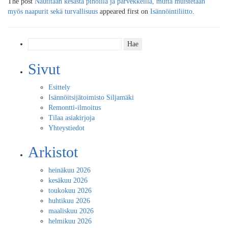
The post
Nautitaan kesästä pihoilla ja parvekkeilla, mutta muistetaan
myös naapurit sekä turvallisuus
appeared first on
Isännöintiliitto
.
Haku:
Sivut
Esittely
Isännöitsijätoimisto Siljamäki
Remontti-ilmoitus
Tilaa asiakirjoja
Yhteystiedot
Arkistot
heinäkuu 2026
kesäkuu 2026
toukokuu 2026
huhtikuu 2026
maaliskuu 2026
helmikuu 2026