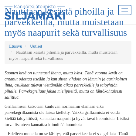
Nautitaan kesästä pihoilla ja
parvekkeilla, mutta muistetaan
myös naapurit sekä turvallisuus
Etusivu
Uutiset
Nautitaan kesästä pihoilla ja parvekkeilla, mutta muistetaan
myös naapurit sekä turvallisuus
Suomen kesä on tunnetusti ihana, mutta lyhyt. Tänä vuonna kevät on
antanut odottaa itseään ja kun sitten vihdoin on lämmin ja aurinkoinen
ilma, asukkaat tulevat viettämään aikaa parvekkeille ja taloyhtiön
pihalle. Parvekegrillaus jakaa mielipiteitä, mutta on lähtökohtaisesti
sallittua.
Grillaamisen katsotaan kuuluvan normaaliin elämään eikä
parvekegrillaamista ole laissa kielletty. Vaikka grillaamista ei voida
kieltää taloyhtiössä, kannattaa naapurit ja hyvät tavat huomioida. Lisäksi
turvallisuuteen kannattaa kiinnittää huomiota.
– Edelleen monella on se käsitys, että parvekkeella ei saa grillata. Tämä