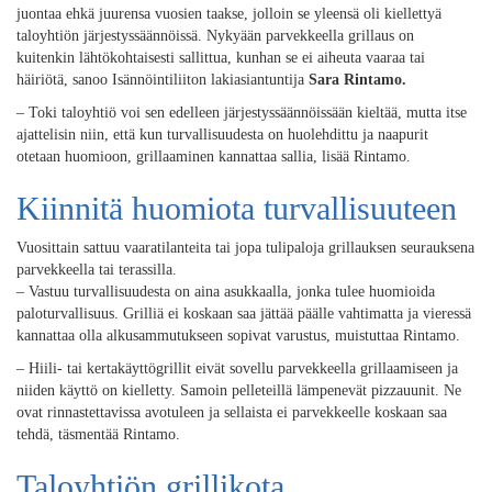
juontaa ehkä juurensa vuosien taakse, jolloin se yleensä oli kiellettyä
taloyhtiön järjestyssäännöissä. Nykyään parvekkeella grillaus on
kuitenkin lähtökohtaisesti sallittua, kunhan se ei aiheuta vaaraa tai
häiriötä, sanoo Isännöintiliiton lakiasiantuntija
Sara Rintamo.
– Toki taloyhtiö voi sen edelleen järjestyssäännöissään kieltää, mutta itse
ajattelisin niin, että kun turvallisuudesta on huolehdittu ja naapurit
otetaan huomioon, grillaaminen kannattaa sallia, lisää Rintamo.
Kiinnitä huomiota turvallisuuteen
Vuosittain sattuu vaaratilanteita tai jopa tulipaloja grillauksen seurauksena
parvekkeella tai terassilla.
– Vastuu turvallisuudesta on aina asukkaalla, jonka tulee huomioida
paloturvallisuus. Grilliä ei koskaan saa jättää päälle vahtimatta ja vieressä
kannattaa olla alkusammutukseen sopivat varustus, muistuttaa Rintamo.
– Hiili- tai kertakäyttögrillit eivät sovellu parvekkeella grillaamiseen ja
niiden käyttö on kielletty. Samoin pelleteillä lämpenevät pizzauunit. Ne
ovat rinnastettavissa avotuleen ja sellaista ei parvekkeelle koskaan saa
tehdä, täsmentää Rintamo.
Taloyhtiön grillikota