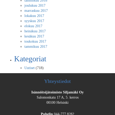
tammikuu 2018
joulukuu 2017
marraskuu 2017
lokakuu 2017
syyskuu 2017
elokuu 2017
heinäkuu 2017
kesäkuu 2017
toukokuu 2017
tammikuu 2017
Kategoriat
Uutiset
(718)
Yhteystiedot
Isännöitsijätoimisto Siljamäki Oy
Salomonkatu 17 A, 5. kerros
00100 Helsinki
Puhelin
044-777 8282