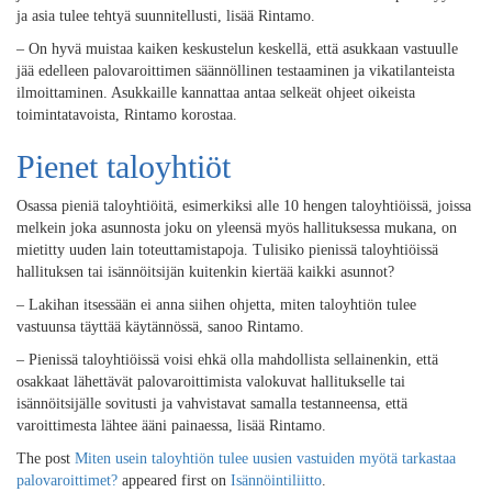
ja asia tulee tehtyä suunnitellusti, lisää Rintamo.
– On hyvä muistaa kaiken keskustelun keskellä, että asukkaan vastuulle
jää edelleen palovaroittimen säännöllinen testaaminen ja vikatilanteista
ilmoittaminen. Asukkaille kannattaa antaa selkeät ohjeet oikeista
toimintatavoista, Rintamo korostaa.
Pienet taloyhtiöt
Osassa pieniä taloyhtiöitä, esimerkiksi alle 10 hengen taloyhtiöissä, joissa
melkein joka asunnosta joku on yleensä myös hallituksessa mukana, on
mietitty uuden lain toteuttamistapoja. Tulisiko pienissä taloyhtiöissä
hallituksen tai isännöitsijän kuitenkin kiertää kaikki asunnot?
– Lakihan itsessään ei anna siihen ohjetta, miten taloyhtiön tulee
vastuunsa täyttää käytännössä, sanoo Rintamo.
– Pienissä taloyhtiöissä voisi ehkä olla mahdollista sellainenkin, että
osakkaat lähettävät palovaroittimista valokuvat hallitukselle tai
isännöitsijälle sovitusti ja vahvistavat samalla testanneensa, että
varoittimesta lähtee ääni painaessa, lisää Rintamo.
The post
Miten usein taloyhtiön tulee uusien vastuiden myötä tarkastaa
palovaroittimet?
appeared first on
Isännöintiliitto
.