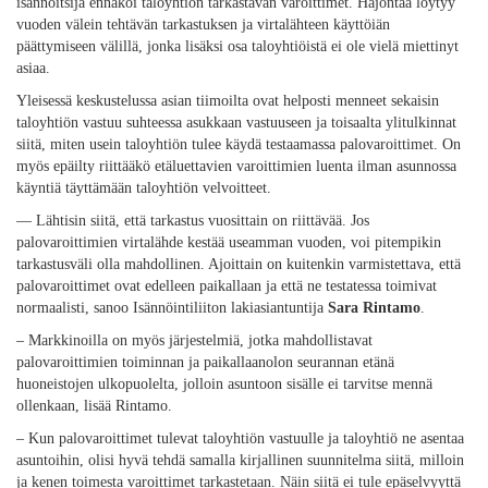
isännöitsijä ennakoi taloyhtiön tarkastavan varoittimet. Hajontaa löytyy
vuoden välein tehtävän tarkastuksen ja virtalähteen käyttöiän
päättymiseen välillä, jonka lisäksi osa taloyhtiöistä ei ole vielä miettinyt
asiaa.
Yleisessä keskustelussa asian tiimoilta ovat helposti menneet sekaisin
taloyhtiön vastuu suhteessa asukkaan vastuuseen ja toisaalta ylitulkinnat
siitä, miten usein taloyhtiön tulee käydä testaamassa palovaroittimet. On
myös epäilty riittääkö etäluettavien varoittimien luenta ilman asunnossa
käyntiä täyttämään taloyhtiön velvoitteet.
— Lähtisin siitä, että tarkastus vuosittain on riittävää. Jos
palovaroittimien virtalähde kestää useamman vuoden, voi pitempikin
tarkastusväli olla mahdollinen. Ajoittain on kuitenkin varmistettava, että
palovaroittimet ovat edelleen paikallaan ja että ne testatessa toimivat
normaalisti, sanoo Isännöintiliiton lakiasiantuntija
Sara Rintamo
.
– Markkinoilla on myös järjestelmiä, jotka mahdollistavat
palovaroittimien toiminnan ja paikallaanolon seurannan etänä
huoneistojen ulkopuolelta, jolloin asuntoon sisälle ei tarvitse mennä
ollenkaan, lisää Rintamo.
– Kun palovaroittimet tulevat taloyhtiön vastuulle ja taloyhtiö ne asentaa
asuntoihin, olisi hyvä tehdä samalla kirjallinen suunnitelma siitä, milloin
ja kenen toimesta varoittimet tarkastetaan. Näin siitä ei tule epäselvyyttä