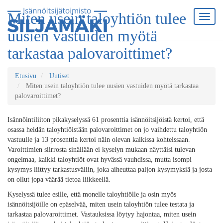
Miten usein taloyhtiön tulee
uusien vastuiden myötä
tarkastaa palovaroittimet?
Etusivu
Uutiset
Miten usein taloyhtiön tulee uusien vastuiden myötä tarkastaa
palovaroittimet?
Isännöintiliiton pikakyselyssä 61 prosenttia isännöitsijöistä kertoi, että
osassa heidän taloyhtiöistään palovaroittimet on jo vaihdettu taloyhtiön
vastuulle ja 13 prosenttia kertoi näin olevan kaikissa kohteissaan.
Varoittimien siirrosta sinällään ei kyselyn mukaan näyttäisi tulevan
ongelmaa, kaikki taloyhtiöt ovat hyvässä vauhdissa, mutta isompi
kysymys liittyy tarkastusväliin, joka aiheuttaa paljon kysymyksiä ja josta
on ollut jopa väärää tietoa liikkeellä.
Kyselyssä tulee esille, että monelle taloyhtiölle ja osin myös
isännöitsijöille on epäselvää, miten usein taloyhtiön tulee testata ja
tarkastaa palovaroittimet. Vastauksissa löytyy hajontaa, miten usein