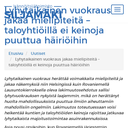
Lyhytaikainen vuokraus
jakaa mielipiteitä –
taloyhtiöillä ei keinoja
puuttua häiriöihin
Etusivu
Uutiset
Lyhytaikainen vuokraus jakaa mielipiteitä –
taloyhtiöillä ei keinoja puuttua häiriöihin
Lyhytaikainen vuokraus herättää voimakkaita mielipiteitä ja
jakaa näkemyksiä niin Helsingissä kuin Rovaniemellä
Lausuntokierroksella oleva lakimuutosehdotus sallisi
lyhytvuokrauksen nykyistä laajemmin, mikä on herättänyt
huolta mahdollisuuksista puuttua ilmiön aiheuttamiin
mahdollisiin ongelmiin. Lakimuutos toteutuessaan voisi
heikentää kuntien ja taloyhtiöiden keinoja rajoittaa jatkuvaa
lyhytaikaista majoitustoimintaa asuinrakennuksissa.
Asia nousi otsikoihin, kun Rovaniemellä järjestettiin