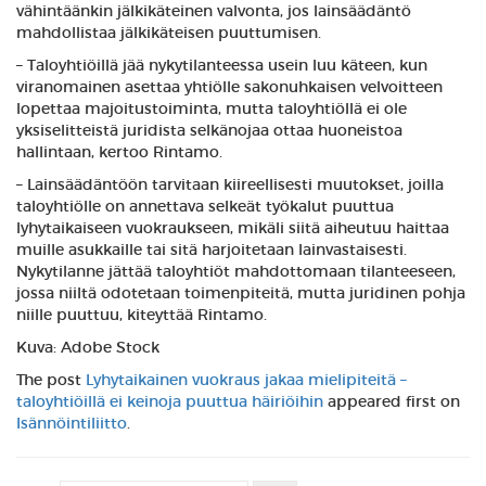
vähintäänkin jälkikäteinen valvonta, jos lainsäädäntö
mahdollistaa jälkikäteisen puuttumisen.
– Taloyhtiöillä jää nykytilanteessa usein luu käteen, kun
viranomainen asettaa yhtiölle sakonuhkaisen velvoitteen
lopettaa majoitustoiminta, mutta taloyhtiöllä ei ole
yksiselitteistä juridista selkänojaa ottaa huoneistoa
hallintaan, kertoo Rintamo.
– Lainsäädäntöön tarvitaan kiireellisesti muutokset, joilla
taloyhtiölle on annettava selkeät työkalut puuttua
lyhytaikaiseen vuokraukseen, mikäli siitä aiheutuu haittaa
muille asukkaille tai sitä harjoitetaan lainvastaisesti.
Nykytilanne jättää taloyhtiöt mahdottomaan tilanteeseen,
jossa niiltä odotetaan toimenpiteitä, mutta juridinen pohja
niille puuttuu, kiteyttää Rintamo.
Kuva: Adobe Stock
The post
Lyhytaikainen vuokraus jakaa mielipiteitä –
taloyhtiöillä ei keinoja puuttua häiriöihin
appeared first on
Isännöintiliitto
.