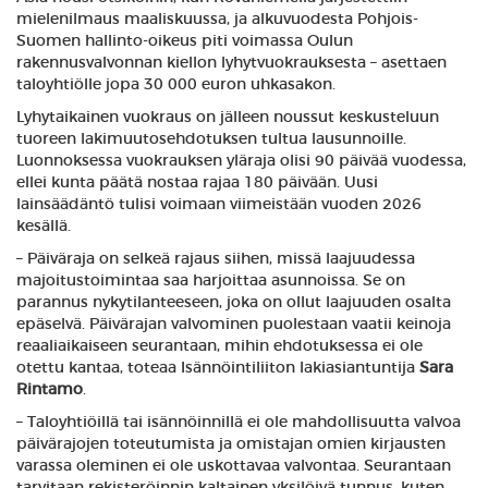
mielenilmaus maaliskuussa, ja alkuvuodesta Pohjois-
Suomen hallinto-oikeus piti voimassa Oulun
rakennusvalvonnan kiellon lyhytvuokrauksesta – asettaen
taloyhtiölle jopa 30 000 euron uhkasakon.
Lyhytaikainen vuokraus on jälleen noussut keskusteluun
tuoreen lakimuutosehdotuksen tultua lausunnoille.
Luonnoksessa vuokrauksen yläraja olisi 90 päivää vuodessa,
ellei kunta päätä nostaa rajaa 180 päivään. Uusi
lainsäädäntö tulisi voimaan viimeistään vuoden 2026
kesällä.
– Päiväraja on selkeä rajaus siihen, missä laajuudessa
majoitustoimintaa saa harjoittaa asunnoissa. Se on
parannus nykytilanteeseen, joka on ollut laajuuden osalta
epäselvä. Päivärajan valvominen puolestaan vaatii keinoja
reaaliaikaiseen seurantaan, mihin ehdotuksessa ei ole
otettu kantaa, toteaa Isännöintiliiton lakiasiantuntija
Sara
Rintamo
.
– Taloyhtiöillä tai isännöinnillä ei ole mahdollisuutta valvoa
päivärajojen toteutumista ja omistajan omien kirjausten
varassa oleminen ei ole uskottavaa valvontaa. Seurantaan