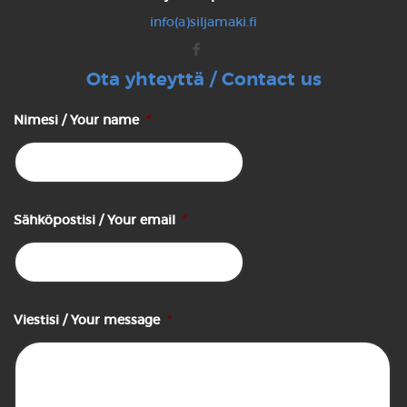
info(a)siljamaki.fi
Ota yhteyttä / Contact us
Nimesi / Your name
*
Sähköpostisi / Your email
*
Viestisi / Your message
*