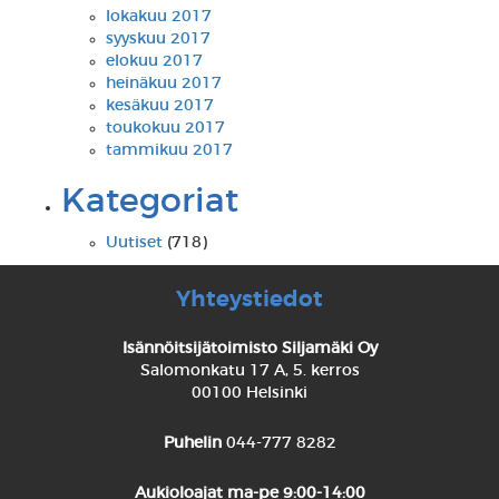
lokakuu 2017
syyskuu 2017
elokuu 2017
heinäkuu 2017
kesäkuu 2017
toukokuu 2017
tammikuu 2017
Kategoriat
Uutiset
(718)
Yhteystiedot
Isännöitsijätoimisto Siljamäki Oy
Salomonkatu 17 A, 5. kerros
00100 Helsinki
Puhelin
044-777 8282
Aukioloajat
ma-pe 9:00-14:00