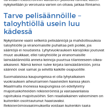
tarvitaan rekisteröinnin kaltainen yksilöivä tunnus, kuten
nykyisellään jo verotusta varten on oltava, jatkaa Rintamo.
Tarve pelisäännöille –
taloyhtiöllä usein luu
kädessä
Nykytilanne vaatii selkeitä pelisääntöjä ja mahdollisuuksia
taloyhtiölle ja viranomaisille puhaltaa peli poikki, jos
sääntöjä ei noudateta. Lyhytvuokrauksen kärsijöiksi joutuvat
muut asukkaat, ellei taloyhtiölle ja viranomaisille
lainsäädännöllä anneta keinoja puuttua tilanteeseen oikea-
aikaisesti. Nämä keinot tulee kirjata lainsäädäntöön, jotta
säännöt ovat samat ja selvillä kaikille osapuolille.
Suomalaisissa kaupungeissa ei olla lyhytaikaisen
vuokrauksen aiheuttamien haasteiden kanssa yksin.
Maailmalla monessa kaupungissa on edellytetty
majoituskohteiden rekisteröintiä ja vastaavanlaisia
rajoituksia majoitusöihin. Sen reaaliaikainen valvominen on
kuitenkin osoittautunut haastavaksi.
Rekisteröimisvaatimuksella voidaan kuitenkin taata