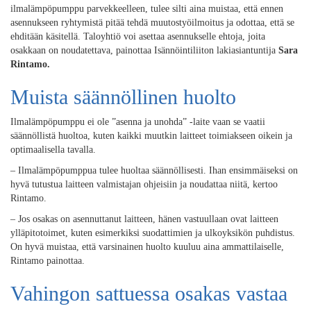
ilmalämpöpumppu parvekkeelleen, tulee silti aina muistaa, että ennen
asennukseen ryhtymistä pitää tehdä muutostyöilmoitus ja odottaa, että se
ehditään käsitellä. Taloyhtiö voi asettaa asennukselle ehtoja, joita
osakkaan on noudatettava, painottaa Isännöintiliiton lakiasiantuntija
Sara
Rintamo.
Muista säännöllinen huolto
Ilmalämpöpumppu ei ole ”asenna ja unohda” -laite vaan se vaatii
säännöllistä huoltoa, kuten kaikki muutkin laitteet toimiakseen oikein ja
optimaalisella tavalla.
– Ilmalämpöpumppua tulee huoltaa säännöllisesti. Ihan ensimmäiseksi on
hyvä tutustua laitteen valmistajan ohjeisiin ja noudattaa niitä, kertoo
Rintamo.
– Jos osakas on asennuttanut laitteen, hänen vastuullaan ovat laitteen
ylläpitotoimet, kuten esimerkiksi suodattimien ja ulkoyksikön puhdistus.
On hyvä muistaa, että varsinainen huolto kuuluu aina ammattilaiselle,
Rintamo painottaa.
Vahingon sattuessa osakas vastaa