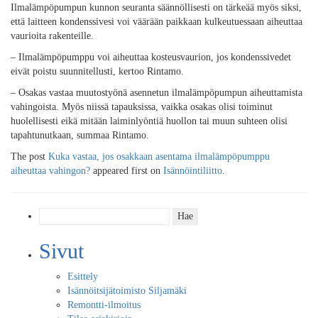
Ilmalämpöpumpun kunnon seuranta säännöllisesti on tärkeää myös siksi,
että laitteen kondenssivesi voi väärään paikkaan kulkeutuessaan aiheuttaa
vaurioita rakenteille.
– Ilmalämpöpumppu voi aiheuttaa kosteusvaurion, jos kondenssivedet
eivät poistu suunnitellusti, kertoo Rintamo.
– Osakas vastaa muutostyönä asennetun ilmalämpöpumpun aiheuttamista
vahingoista. Myös niissä tapauksissa, vaikka osakas olisi toiminut
huolellisesti eikä mitään laiminlyöntiä huollon tai muun suhteen olisi
tapahtunutkaan, summaa Rintamo.
The post
Kuka vastaa, jos osakkaan asentama ilmalämpöpumppu
aiheuttaa vahingon?
appeared first on
Isännöintiliitto
.
Haku:
Sivut
Esittely
Isännöitsijätoimisto Siljamäki
Remontti-ilmoitus