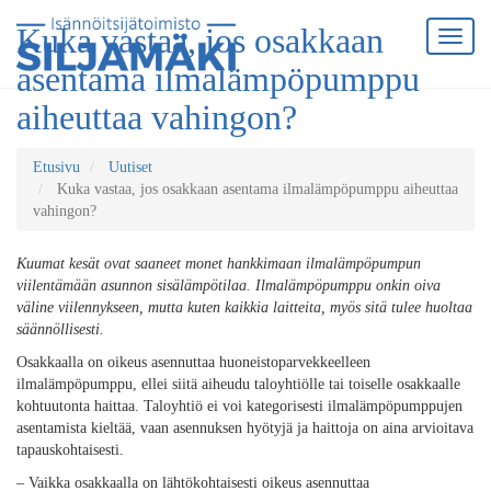
Kuka vastaa, jos osakkaan
asentama ilmalämpöpumppu
aiheuttaa vahingon?
Etusivu
Uutiset
Kuka vastaa, jos osakkaan asentama ilmalämpöpumppu aiheuttaa
vahingon?
Kuumat kesät ovat saaneet monet hankkimaan ilmalämpöpumpun
viilentämään asunnon sisälämpötilaa. Ilmalämpöpumppu onkin oiva
väline viilennykseen, mutta kuten kaikkia laitteita, myös sitä tulee huoltaa
säännöllisesti.
Osakkaalla on oikeus asennuttaa huoneistoparvekkeelleen
ilmalämpöpumppu, ellei siitä aiheudu taloyhtiölle tai toiselle osakkaalle
kohtuutonta haittaa. Taloyhtiö ei voi kategorisesti ilmalämpöpumppujen
asentamista kieltää, vaan asennuksen hyötyjä ja haittoja on aina arvioitava
tapauskohtaisesti.
– Vaikka osakkaalla on lähtökohtaisesti oikeus asennuttaa