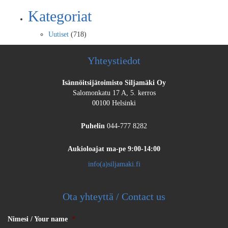
Kategoriat
Uutiset
(718)
Yhteystiedot
Isännöitsijätoimisto Siljamäki Oy
Salomonkatu 17 A, 5. kerros
00100 Helsinki
Puhelin
044-777 8282
Aukioloajat
ma-pe 9:00-14:00
info(a)siljamaki.fi
Ota yhteyttä / Contact us
Nimesi / Your name
*