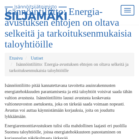
Isännöintiliitto: Energia-
avustuksen ehtojen on oltava
selkeitä ja tarkoituksenmukaisia
taloyhtiöille
Etusivu
Uutiset
Isännöintiliitto: Energia-avustuksen ehtojen on oltava selkeitä ja
tarkoituksenmukaisia taloyhtiöille
Isännöintiliitto pitää kannatettavana tavoitetta asuinrakennusten
energiatehokkuuden parantamisesta ja että taloyhtiöt voisivat saada tähän
valtion avustusta. Isännöintiliitto lausui avustusta koskevasta
valtioneuvoston asetuksesta, joka on tärkeää saada voimaan nopeasti.
Avustus voi auttaa käynnistämään korjauksia, joita on jouduttu
lykkäämään.
Energiaremonttiavustuksen tulisi olla mahdollinen laajasti eri puolilla
Suomea taloyhtiöille, joissa energiatehokkuuteen panostaminen on
korjausvelan näkökulmasta järkevää.