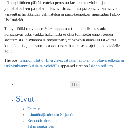
– Taloyhtiöiden päätöksenteko perustuu kustannusarvioihin ja
yhtiökokouksen päätöksiin. Jos avustuksen taso jää epäselväksi, se voi
vaikeuttaa hankkeiden valmistelua ja päätöksentekoa, muistuttaa Falck-
Hvilstafeldt.
Taloyhtiöillä on vuoden 2026 loppuun asti mahdollisuus saada
korjausavustusta, vaikka hakemusta ei olisi toimitettu ennen töiden
aloittamista. Käytännössä tyypillinen yhtiökokousaikataulu tarkoittaa
kuitenkin sitä, että suuri osa avustusten hakemisesta ajoittunee vuodelle
2027.
The post
Isännöintiliitto: Energia-avustuksen ehtojen on oltava selkeitä ja
tarkoituksenmukaisia taloyhtiöille
appeared first on
Isännöintiliitto
.
Haku:
Sivut
Esittely
Isännöitsijätoimisto Siljamäki
Remontti-ilmoitus
Tilaa asiakirjoja