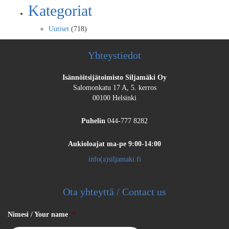
Kategoriat
Uutiset
(718)
Yhteystiedot
Isännöitsijätoimisto Siljamäki Oy
Salomonkatu 17 A, 5. kerros
00100 Helsinki
Puhelin
044-777 8282
Aukioloajat
ma-pe 9:00-14:00
info(a)siljamaki.fi
Ota yhteyttä / Contact us
Nimesi / Your name
*