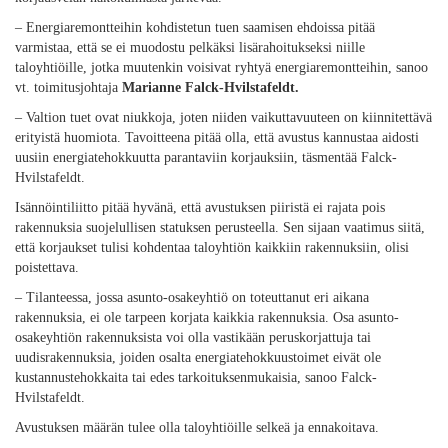
– Energiaremontteihin kohdistetun tuen saamisen ehdoissa pitää
varmistaa, että se ei muodostu pelkäksi lisärahoitukseksi niille
taloyhtiöille, jotka muutenkin voisivat ryhtyä energiaremontteihin, sanoo
vt. toimitusjohtaja
Marianne Falck-Hvilstafeldt.
– Valtion tuet ovat niukkoja, joten niiden vaikuttavuuteen on kiinnitettävä
erityistä huomiota. Tavoitteena pitää olla, että avustus kannustaa aidosti
uusiin energiatehokkuutta parantaviin korjauksiin, täsmentää Falck-
Hvilstafeldt.
Isännöintiliitto pitää hyvänä, että avustuksen piiristä ei rajata pois
rakennuksia suojelullisen statuksen perusteella. Sen sijaan vaatimus siitä,
että korjaukset tulisi kohdentaa taloyhtiön kaikkiin rakennuksiin, olisi
poistettava.
– Tilanteessa, jossa asunto-osakeyhtiö on toteuttanut eri aikana
rakennuksia, ei ole tarpeen korjata kaikkia rakennuksia. Osa asunto-
osakeyhtiön rakennuksista voi olla vastikään peruskorjattuja tai
uudisrakennuksia, joiden osalta energiatehokkuustoimet eivät ole
kustannustehokkaita tai edes tarkoituksenmukaisia, sanoo Falck-
Hvilstafeldt.
Avustuksen määrän tulee olla taloyhtiöille selkeä ja ennakoitava.