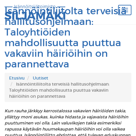
Isännöintiliitolta terveisiä
hallitusohjelmaan:
Taloyhtiöiden
mahdollisuutta puuttua
vakaviin häiriöihin on
parannettava
Etusivu
Uutiset
Isännöintiliitolta terveisiä hallitusohjelmaan:
Taloyhtiöiden mahdollisuutta puuttua vakaviin
häiriöihin on parannettava
Kun rauha järkkyy kerrostalossa vakavien häiriöiden takia,
yllättyy moni asukas, kuinka hidasta ja vajavaista häiriöihin
puuttuminen voi olla. Lain valuvikojen takia esimerkiksi
rapussa käytävän huumekaupan häiriöihin voi olla vaikea
puuttua. Isännöintiliitto ehdottaa, että tulevan eduskunnan