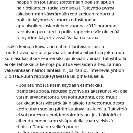
naapuri on joutunut soittamaan poliisin apuun
häiriötilanteen ratkaisemiseksi. Taloyhtiö pystyi
aikaisemmin käyttämään todisteluun raporttia
poliisin käynneistä, mutta eduskunnan
apulaisoikeusasiamiehen vuonna 2011 antaman
ratkaisun perusteella poliisiraportit eivät ole enää
taloyhtiön käytettävissä, Valkama kuvaa.
Lisäksi keinoja kaivataan niihin tilanteisiin, joissa
merkittäviä häiriöitä ja vaaratilanteita aiheuttaa joku muu
kuin asukas itse – esimerkiksi asukkaan vieraat. Taloyhtiöllä
ei ole tehokkaita keinoja puuttua vieraiden aiheuttamiin
vakaviinkaan häiriötilanteisiin, jos häiriöt ilmenevät yhtiön
tiloissa, kuten rappukäytävässä tai piha-alueella.
– Jos asunnosta käsin käydään esimerkiksi
päihdekauppaa, rapussa pyörivä asiakaskunta voi olla
varsin arvaamatonta. On kohtuutonta, että muut
asukkaat kärsivät pitkiäkin aikoja turvattomuudesta
kotirauhan suojan piiriin kuuluvalla alueella. Taloyhtiö
ei voi puuttua vieraiden toimintaan, jos häiriöitä ei
aiheudu huoneiston sisäpuolella, vaan yleisissä
tiloissa. Tämä on selkeä puute