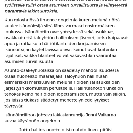
työlistalle tulisi ottaa asumisen turvallisuutta ja viihtyvyyttä
parantavia lakimuutoksia.
Kun taloyhtiössä ilmenee ongelmia kuten meluhäiriöitä,
kuulee isännöitsijä siitä lähes varmasti ensimmäisten
joukossa. Isännöintiin ovat yhteydessä sekä asukkaat,
osakkaat että taloyhtiön hallituksen jäsenet, jotka kaipaavat
apua ja ratkaisuja häiriötilanteiden korjaamiseen.
Isännöitsijän käytettävissä olevat keinot ovat kuitenkin
rajalliset, vaikka tilanteet voivat vakavastikin vaarantaa
asumisen turvallisuutta.
Asunto-osakeyhtiölaissa on säädetty mahdollisuudesta
ottaa huoneisto määräajaksi taloyhtiön hallintaan
esimerkiksi merkittävien meluhäiriöiden tai asukkaiden
järjestysrikkomusten perusteella. Hallintaanoton uhka on
tehokas keino häiriöiden lopettamiseen, mutta vain silloin,
jos laissa tiukasti säädetyt menettelyn edellytykset
täyttyvät.
Isännöintiliiton johtava lakiasiantuntija
Jenni Valkama
kuvaa käytännön ongelmia:
– Jotta hallintaanotto olisi mahdollinen, pitäisi