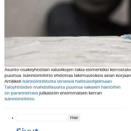
Asunto-osakeyhtiölain valuvikojen takia esimerkiksi kerrostal
puuttua. Isännöintiliitto ehdottaa lakimuutoksia asian korjaa
Artikkeli
Isännöintiliitolta terveisiä hallitusohjelmaan:
Taloyhtiöiden mahdollisuutta puuttua vakaviin häiriöihin
on parannettava
julkaistiin ensimmäisen kerran
Isännöintiliitto
.
Haku: