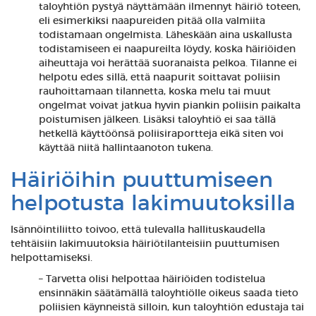
taloyhtiön pystyä näyttämään ilmennyt häiriö toteen,
eli esimerkiksi naapureiden pitää olla valmiita
todistamaan ongelmista. Läheskään aina uskallusta
todistamiseen ei naapureilta löydy, koska häiriöiden
aiheuttaja voi herättää suoranaista pelkoa. Tilanne ei
helpotu edes sillä, että naapurit soittavat poliisin
rauhoittamaan tilannetta, koska melu tai muut
ongelmat voivat jatkua hyvin piankin poliisin paikalta
poistumisen jälkeen. Lisäksi taloyhtiö ei saa tällä
hetkellä käyttöönsä poliisiraportteja eikä siten voi
käyttää niitä hallintaanoton tukena.
Häiriöihin puuttumiseen
helpotusta lakimuutoksilla
Isännöintiliitto toivoo, että tulevalla hallituskaudella
tehtäisiin lakimuutoksia häiriötilanteisiin puuttumisen
helpottamiseksi.
– Tarvetta olisi helpottaa häiriöiden todistelua
ensinnäkin säätämällä taloyhtiölle oikeus saada tieto
poliisien käynneistä silloin, kun taloyhtiön edustaja tai