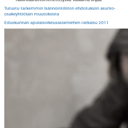
hallintaanottomenettelyssä, Valkama linjaa.
Tutustu tarkemmin Isännöintiliiton ehdotuksiin asunto-
osakeyhtiölain muutoksista
Eduskunnan apulaisoikeusasiamiehen ratkaisu 2011