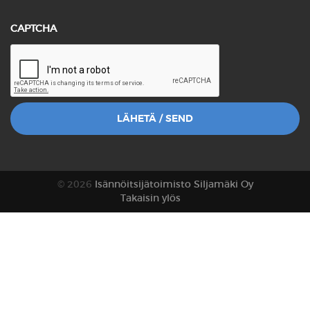
CAPTCHA
© 2026
Isännöitsijätoimisto Siljamäki Oy
Takaisin ylös