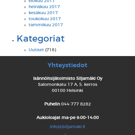
elokuu 2017
heinäkuu 2017
kesäkuu 2017
toukokuu 2017
tammikuu 2017
Kategoriat
Uutiset
(718)
Yhteystiedot
Isännöitsijätoimisto Siljamäki Oy
Salomonkatu 17 A, 5. kerros
00100 Helsinki
Puhelin
044-777 8282
Aukioloajat
ma-pe 9:00-14:00
info(a)siljamaki.fi