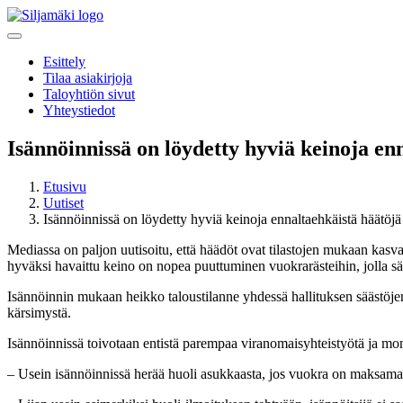
Esittely
Tilaa asiakirjoja
Taloyhtiön sivut
Yhteystiedot
Isännöinnissä on löydetty hyviä keinoja en
Etusivu
Uutiset
Isännöinnissä on löydetty hyviä keinoja ennaltaehkäistä häätöjä
Mediassa on paljon uutisoitu, että häädöt ovat tilastojen mukaan kasvan
hyväksi havaittu keino on nopea puuttuminen vuokrarästeihin, jolla sää
Isännöinnin mukaan heikko taloustilanne yhdessä hallituksen säästöjen
kärsimystä.
Isännöinnissä toivotaan entistä parempaa viranomaisyhteistyötä ja monia
– Usein isännöinnissä herää huoli asukkaasta, jos vuokra on maksamatta,