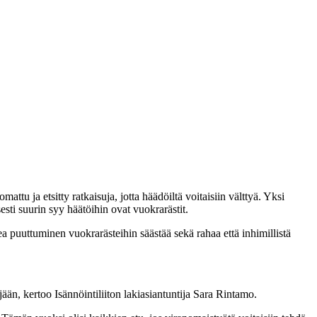
tu ja etsitty ratkaisuja, jotta häädöiltä voitaisiin välttyä. Yksi
sti suurin syy häätöihin ovat vuokrarästit.
 puuttuminen vuokrarästeihin säästää sekä rahaa että inhimillistä
ään, kertoo Isännöintiliiton lakiasiantuntija Sara Rintamo.