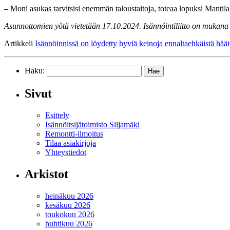
– Moni asukas tarvitsisi enemmän taloustaitoja, toteaa lopuksi Mantila
Asunnottomien yötä vietetään 17.10.2024. Isännöintiliitto on mukana
Artikkeli
Isännöinnissä on löydetty hyviä keinoja ennaltaehkäistä häät
Haku:
Sivut
Esittely
Isännöitsijätoimisto Siljamäki
Remontti-ilmoitus
Tilaa asiakirjoja
Yhteystiedot
Arkistot
heinäkuu 2026
kesäkuu 2026
toukokuu 2026
huhtikuu 2026