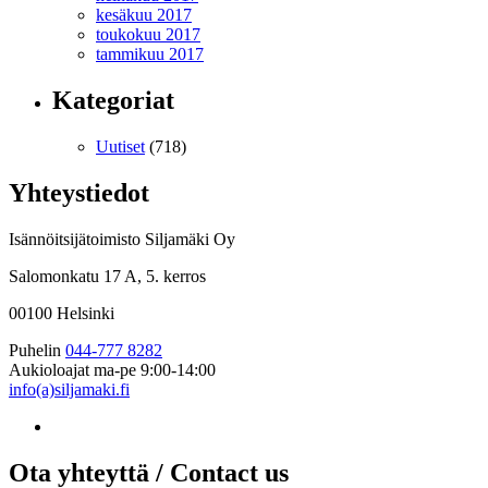
kesäkuu 2017
toukokuu 2017
tammikuu 2017
Kategoriat
Uutiset
(718)
Yhteystiedot
Isännöitsijätoimisto Siljamäki Oy
Salomonkatu 17 A, 5. kerros
00100 Helsinki
Puhelin
044-777 8282
Aukioloajat
ma-pe 9:00-14:00
info(a)siljamaki.fi
Ota yhteyttä / Contact us