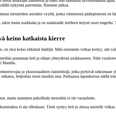
aa tietoa asukkaan tilanteesta ja onko hän saamassa tarvitsemaansa apua.
 välillä nykyistä paremmin, Rintamo jatkaa.
lmuun menneiden asioiden vyyhti, jonka viimeisenä päätepisteenä on hä
iä, talon muita asukkaita ja on asukkaalle itselleen tietysti suuri traged
ä keino katkaista kierre
 on yksi keino ehkäistä häätöjä. Mitä enemmän velkaa kertyy, sitä vaik
ästeihin puututaan heti ja ollaan yhteydessä asukkaaseen. Näin vuokrav
i Mantila.
isneuvojaa ja yksisosiaalinen isännöitsijä, jotka pyrkivät ratkomaan yhde
ratkaisu, helpottuu moni muukin asia. Parhaassa tapauksessa näillä toimi
loon, mutta asumisen pakollisiin menoihin ei ole varauduttu.
nmaksu ei ala ollenkaan. Tästä syntyy heti jo alussa nuorelle velkaa ja