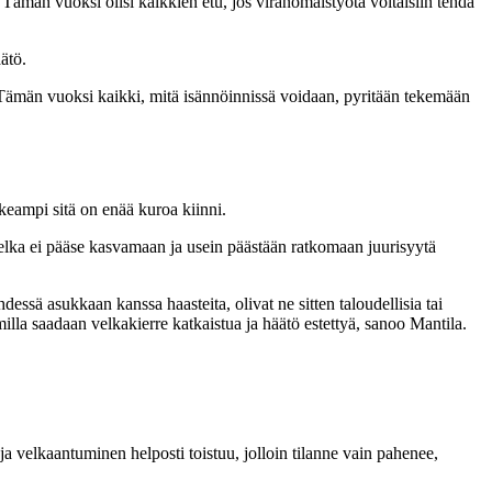
 Tämän vuoksi olisi kaikkien etu, jos viranomaistyötä voitaisiin tehdä
ätö.
ia. Tämän vuoksi kaikki, mitä isännöinnissä voidaan, pyritään tekemään
eampi sitä on enää kuroa kiinni.
elka ei pääse kasvamaan ja usein päästään ratkomaan juurisyytä
ssä asukkaan kanssa haasteita, olivat ne sitten taloudellisia tai
lla saadaan velkakierre katkaistua ja häätö estettyä, sanoo Mantila.
 velkaantuminen helposti toistuu, jolloin tilanne vain pahenee,