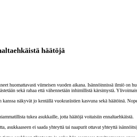
naltaehkäistä häätöjä
eet huomattavasti viimeisen vuoden aikana. Isännöinnissä ilmiö on huomat
stetään sekä rahaa että vähennetään inhimillistä kärsimystä. Ylivoimaise
 kanssa näkyvät jo kentällä vuokrarästien kasvuna sekä häätöinä. Nopea
mmatillista tukea asukkaille, jotta häätöjä voitaisiin ennaltaehkäistä.
 asukkaaseen ei saada yhteyttä tai naapurit ottavat yhteyttä isännöitsij