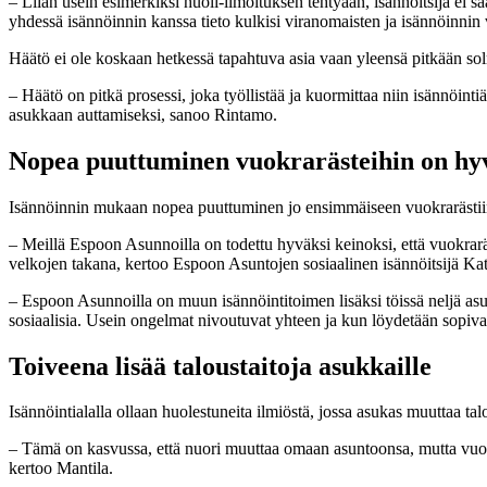
– Liian usein esimerkiksi huoli-ilmoituksen tehtyään, isännöitsijä ei s
yhdessä isännöinnin kanssa tieto kulkisi viranomaisten ja isännöinnin
Häätö ei ole koskaan hetkessä tapahtuva asia vaan yleensä pitkään so
– Häätö on pitkä prosessi, joka työllistää ja kuormittaa niin isännöint
asukkaan auttamiseksi, sanoo Rintamo.
Nopea puuttuminen vuokrarästeihin on hyv
Isännöinnin mukaan nopea puuttuminen jo ensimmäiseen vuokrarästiin,
– Meillä Espoon Asunnoilla on todettu hyväksi keinoksi, että vuokrar
velkojen takana, kertoo Espoon Asuntojen sosiaalinen isännöitsijä Kat
– Espoon Asunnoilla on muun isännöintitoimen lisäksi töissä neljä asum
sosiaalisia. Usein ongelmat nivoutuvat yhteen ja kun löydetään sopiva 
Toiveena lisää taloustaitoja asukkaille
Isännöintialalla ollaan huolestuneita ilmiöstä, jossa asukas muuttaa ta
– Tämä on kasvussa, että nuori muuttaa omaan asuntoonsa, mutta vuokra
kertoo Mantila.