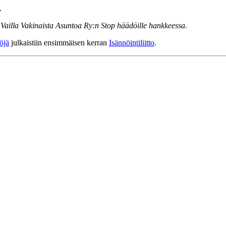
.
 Vailla Vakinaista Asuntoa Ry:n Stop häädöille hankkeessa.
öjä
julkaistiin ensimmäisen kerran
Isännöintiliitto
.