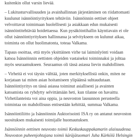
kuitenkin ollut varsin lievää.
– Lukitusturvallisuuden ja avainhallinnan järjestäminen on riidattomasti
kuulunut isännöintiyrityksen tehtäviin. Isännöinnin eettiset ohjeet
velvoittavat toimimaan huolellisesti ja asiakkaan edun mukaisesti
isännöintitehtävää hoidettaessa. Kun pysäköintihallin käyntiavain ei ole
ollut isännöintiyrityksen hallinnassa ja selvitykseen on kulunut aikaa,
toiminta on ollut huolimatonta, toteaa Valkama.
Tapaus osoittaa, että myös yksittäinen virhe tai laiminlyönti voidaan
katsoa Isännöinnin eettisten ohjeiden vastaiseksi toiminnaksi ja johtaa
myös seuraamukseen. Seuraamus oli tässä asiassa lievin mahdollinen.
– Virheitä ei voi täysin välttää, joten merkityksellistä onkin, miten ne
korjataan tai miten asian hoitamiseen ylipäänsä suhtaudutaan.
Isännöintiyritys on tässä asiassa toiminut asiallisesti ja avainten
katoamista on ryhdytty selvittämään heti, kun tilanne on havaittu.
Virhetilanteista voi aina oppia, ja neuvoston lausunnon perusteella
toimintaa on mahdollisuus entisestään kehittää, summaa Valkama.
Isännöintiliitto ja Isännöinnin Auktorisointi ISA ry on antanut neuvoston
suosituksen mukaisesti toimijalle huomautuksen.
Isännöinnin eettinen neuvosto toimii Keskuskauppakamarin alaisuudessa.
Neuvoston puheenjohtajana toimii käräjätuomari Juha Kärkölä Helsingin