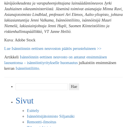
käräjäoikeudesta ja varapuheenjohtajana lainsäädäntöneuvos Jyrki
Jauhiainen oikeusministeriöstä. Jäseninä toimivat asianajaja Minna Ravi,
Asianajotoimisto Lindblad, professori Ari Ekroos, Aalto-yliopisto, johtava
lakiasiantuntija Jenni Valkama, Isännöintiliitto, isännöitsijä Mauri
Niemelä, lakiasiainjohtaja Jenni Hupli, Suomen Kiinteistöliitto ja
riskienhallintapäällikkö, VT Janne Heiliö.
Kuva: Adobe Stock
Lue Isännöinnin eettisen neuvoston päätös perusteluineen >>
Artikkeli
Isännöinnin eettinen neuvosto on antanut ensimmäisen
lausuntonsa – isännöintiyritykselle huomautus
julkaistiin ensimmäisen
kerran
Isännöintiliitto
.
Haku:
Sivut
Esittely
Isännöitsijätoimisto Siljamäki
Remontti-ilmoitus