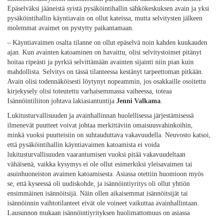
Epäselväksi jääneistä syistä pysäköintihallin sähkökeskuksen avain ja yksi
pysäköintihallin käyntiavain on ollut kateissa, mutta selvitysten jälkeen
molemmat avaimet on pystytty paikantamaan.
– Käyntiavaimen osalta tilanne on ollut epäselvä noin kahden kuukauden
ajan. Kun avainten katoaminen on havaittu, olisi selvitystoimet pitänyt
hoitaa ripeästi ja pyrkiä selvittämään avainten sijainti niin pian kuin
mahdollista. Selvitys on tässä tilanteessa kestänyt tarpeettoman pitkään.
Avain olisi todennäköisesti löytynyt nopeammin, jos osakkaille osoitettu
kirjekysely olisi toteutettu varhaisemmassa vaiheessa, toteaa
Isännöintiliiton johtava lakiasiantuntija
Jenni Valkama
.
Lukitusturvallisuuden ja avainhallinnan huolellisessa järjestämisessä
ilmenevät puutteet voivat johtaa merkittäviin omaisuusvahinkoihin,
minkä vuoksi puutteisiin on suhtauduttava vakavuudella. Neuvosto katsoi,
että pysäköintihallin käyntiavaimen katoamista ei voida
lukitusturvallisuuden vaarantumisen vuoksi pitää vakavuudeltaan
vähäisenä, vaikka kysymys ei ole ollut esimerkiksi yleisavaimen tai
asuinhuoneiston avaimen katoamisesta. Asiassa otettiin huomioon myös
se, että kyseessä oli uudiskohde, ja isännöintiyritys oli ollut yhtiön
ensimmäinen isännöitsijä. Näin ollen aikaisemmat isännöitsijät tai
isännöinnin vaihtotilanteet eivät ole voineet vaikuttaa avainhallintaan.
Lausunnon mukaan isännöintiyrityksen huolimattomuus on asiassa