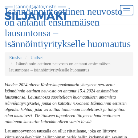
Isännöinnin eettinen neuvosto
on antanut ensimmäisen
lausuntonsa –
isännöintiyritykselle huomautus
Etusivu
Uutiset
Isännöinnin eettinen neuvosto on antanut ensimmäisen
lausuntonsa – isännöintiyritykselle huomautus
Vuoden 2024 alussa Keskuskauppakamarin yhteyteen perustettu
Isännöinnin eettinen neuvosto on antanut 15.4.2024 ensimmäisen
lausuntonsa. Lausunnossa suositellaan huomautuksen antamista
isännöintiyritykselle, jonka on katsottu rikkoneen Isännöinnin eettisten
ohjeiden kohtaa, joka velvoittaa toimimaan huolellisesti ja taloyhtiön
edun mukaisesti. Yksittäiseen tapaukseen liittyneen huolimattoman
toiminnan katsottiin kuitenkin olleen varsin lievää.
Lausuntopyynnön taustalla on ollut riitatilanne, joka on liittynyt
kiinteistöosakeyhtiön hallinnoiman parkkihallin kadonneisiin avaimiin.