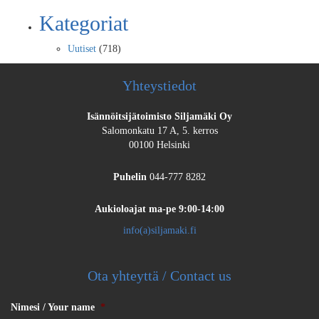
Kategoriat
Uutiset
(718)
Yhteystiedot
Isännöitsijätoimisto Siljamäki Oy
Salomonkatu 17 A, 5. kerros
00100 Helsinki
Puhelin
044-777 8282
Aukioloajat
ma-pe 9:00-14:00
info(a)siljamaki.fi
Ota yhteyttä / Contact us
Nimesi / Your name
*