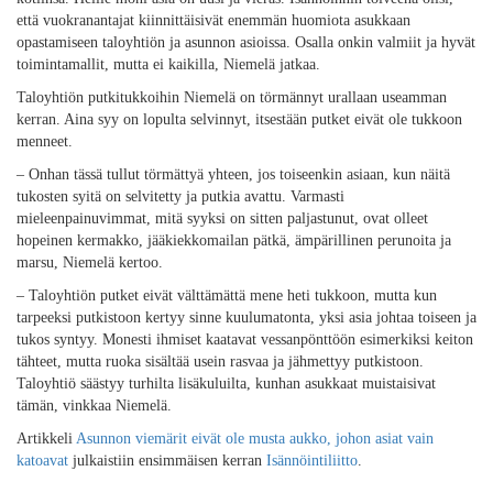
että vuokranantajat kiinnittäisivät enemmän huomiota asukkaan
opastamiseen taloyhtiön ja asunnon asioissa. Osalla onkin valmiit ja hyvät
toimintamallit, mutta ei kaikilla, Niemelä jatkaa.
Taloyhtiön putkitukkoihin Niemelä on törmännyt urallaan useamman
kerran. Aina syy on lopulta selvinnyt, itsestään putket eivät ole tukkoon
menneet.
– Onhan tässä tullut törmättyä yhteen, jos toiseenkin asiaan, kun näitä
tukosten syitä on selvitetty ja putkia avattu. Varmasti
mieleenpainuvimmat, mitä syyksi on sitten paljastunut, ovat olleet
hopeinen kermakko, jääkiekkomailan pätkä, ämpärillinen perunoita ja
marsu, Niemelä kertoo.
– Taloyhtiön putket eivät välttämättä mene heti tukkoon, mutta kun
tarpeeksi putkistoon kertyy sinne kuulumatonta, yksi asia johtaa toiseen ja
tukos syntyy. Monesti ihmiset kaatavat vessanpönttöön esimerkiksi keiton
tähteet, mutta ruoka sisältää usein rasvaa ja jähmettyy putkistoon.
Taloyhtiö säästyy turhilta lisäkuluilta, kunhan asukkaat muistaisivat
tämän, vinkkaa Niemelä.
Artikkeli
Asunnon viemärit eivät ole musta aukko, johon asiat vain
katoavat
julkaistiin ensimmäisen kerran
Isännöintiliitto
.