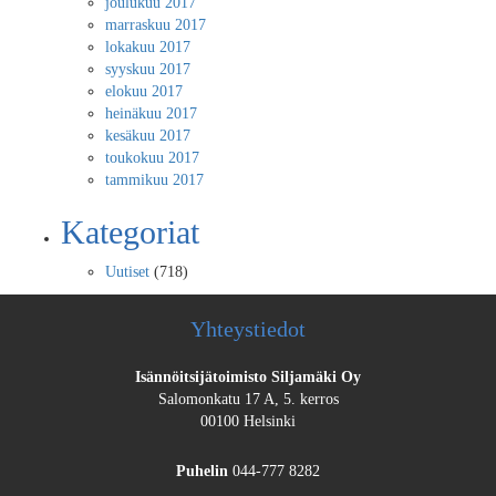
joulukuu 2017
marraskuu 2017
lokakuu 2017
syyskuu 2017
elokuu 2017
heinäkuu 2017
kesäkuu 2017
toukokuu 2017
tammikuu 2017
Kategoriat
Uutiset
(718)
Yhteystiedot
Isännöitsijätoimisto Siljamäki Oy
Salomonkatu 17 A, 5. kerros
00100 Helsinki
Puhelin
044-777 8282