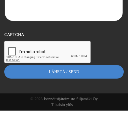
CAPTCHA
© 2026
Isännöitsijätoimisto Siljamäki Oy
Takaisin ylös