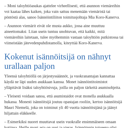
– Moni taloyhtiöasukas ajattelee virheellisesti, että asunnon viemäreihin
voi kaataa lähes kaiken, joka vain sattuu menemään viemäristä tai
pöntöstä alas, sanoo Isännöintiliiton toimitusjohtaja Mia Koro-Kanerva.
– Asunnon viemärit eivät ole musta aukko, jossa aine muuttuu
aineettomaksi. Liian usein tuntuu unohtuvan, että kaikki, mitä
viemäreihin laitetaan, tulee myöhemmin vastaan taloyhtiön putkistossa tai
viimeistään jätevedenpuhdistamolla, kiteyttää Koro-Kanerva.
Kokenut isännöitsijä on nähnyt
urallaan paljon
Yleensä taloyhtiöllä on järjestyssäännöt, ja vuokranantajan kannattaa
käydä ne läpi uuden asukkaan kanssa. Monet isännöintitoimistot
ylläpitävät lisäksi taloyhtiösivuja, joilla on paljon tärkeitä asumisohjeita.
– Yleisesti voidaan sanoa, että asumistaidot ovat monella asukkaalla
hukassa. Monesti isännöitsijä joutuu opastajan rooliin, kertoo isännöitsijä
Mauri Niemelä, joka on toiminut yli 40 vuotta isännöitsijänä ja jäänyt
hiljattain eläkkeelle.
– Esimerkiksi nuoret muuttavat usein vuokralle ensimmäiseen omaan
kotiinsa. Heille moni asia on uusi ja vieras. Isännöinnin toiveena olisi,