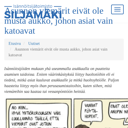
Asunnon viemärit eivät ole
musta aukko, johon asiat vain
katoavat
Etusivu
Uutiset
Asunnon viemärit eivät ole musta aukko, johon asiat vain
katoavat
Isännöitsijöiden mukaan yhä useammalla asukkaalla on puutteita
asumisen taidoissa. Eniten väärinkäsityksiä liittyy huoltotöihin eli ei
tiedetä, mitkä asiat kuuluvat asukkaalle ja mitkä huoltoyhtiölle. Paljon
haasteita liittyy myös ihan perusasumistaitoihin, kuten siihen, mitä
viemäreihin saa kaataa tai vessanpönttöön heittää.