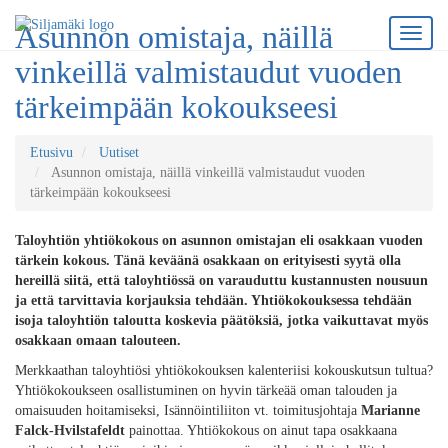
Asunnon omistaja, näillä
vinkeillä valmistaudut vuoden
tärkeimpään kokoukseesi
Etusivu
Uutiset
Asunnon omistaja, näillä vinkeillä valmistaudut vuoden
tärkeimpään kokoukseesi
Taloyhtiön yhtiökokous on asunnon omistajan eli osakkaan vuoden
tärkein kokous. Tänä keväänä osakkaan on erityisesti syytä olla
hereillä siitä, että taloyhtiössä on varauduttu kustannusten nousuun
ja että tarvittavia korjauksia tehdään. Yhtiökokouksessa tehdään
isoja taloyhtiön taloutta koskevia päätöksiä, jotka vaikuttavat myös
osakkaan omaan talouteen.
Merkkaathan taloyhtiösi yhtiökokouksen kalenteriisi kokouskutsun tultua?
Yhtiökokoukseen osallistuminen on hyvin tärkeää oman talouden ja
omaisuuden hoitamiseksi, Isännöintiliiton vt. toimitusjohtaja
Marianne
Falck-Hvilstafeldt
painottaa. Yhtiökokous on ainut tapa osakkaana