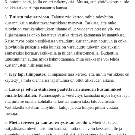
Kunnioita heitä, joilla on eri näkemyksiä. Muista, että yhtiökokous ei ole
paikka ratkoa riitoja naapurin kanssa.
3.
Tutustu talousarvioon.
Talousarvio kertoo mihin taloyhtiön
kustannuksiin maksettavat vastikkeet menevät. Tarkista, että onko
taloyhtiön vastikerahoituksen tilanne ollut vuodenvaihteessa yli- vai
alijäämäinen ja onko kerättävä vastike riittävä kattamaan kustannukset.
Katso myös onko vastikkeissa varauduttu kustannusten nousuun ja onko
taloyhtiöllä puskuria sekä kuinka on varauduttu tuleviin korjauksiin
esimerkiksi korjausvastikkeilla ja niiden rahastoinneilla. Budjettiin
tutustuminen auttaa myös hahmottamaan, mitä osakkaana voi tehdä
kustannusten hillitsemiseksi.
4.
Käy läpi tilinpäätös.
Tilinpäätös taas kertoo, että mihin vastikkeet on
käytetty ja mitä olennaisia tapahtumia on ollut tilikauden aikana.
5.
Laske ja selvitä etukäteen päätettävien asioiden kustannukset
omalle kohdallesi.
Kunnossapitotarveselvitys kannattaa myös käydä läpi,
että mitä se omalla kohdalla tarkoittaa esimerkiksi taloudellisesti.
Vastikkeilla katetaan taloyhtiön kuluja ja että tulojen pitäisi vastata
menoja.
6.
Mieti, toiveesi ja kantasi esityslistan asioihin.
Mieti etukäteen
esityslistassa oleviin asioihin kantasi, mutta ole avoin keskustelulle ja
kuuntelulle. Jos sinulla on toiveita tai ajatuksia esimerkiksi korjauksista,