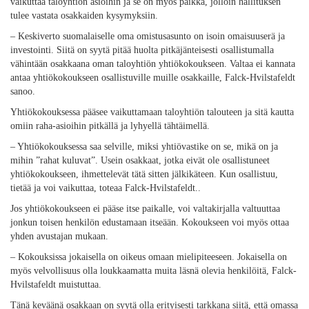
vaikuttaa taloyhtiön asioihin ja se on myös paikka, jolloin hallituksen
tulee vastata osakkaiden kysymyksiin.
– Keskiverto suomalaiselle oma omistusasunto on isoin omaisuuserä ja
investointi. Siitä on syytä pitää huolta pitkäjänteisesti osallistumalla
vähintään osakkaana oman taloyhtiön yhtiökokoukseen. Valtaa ei kannata
antaa yhtiökokoukseen osallistuville muille osakkaille, Falck-Hvilstafeldt
sanoo.
Yhtiökokouksessa pääsee vaikuttamaan taloyhtiön talouteen ja sitä kautta
omiin raha-asioihin pitkällä ja lyhyellä tähtäimellä.
– Yhtiökokouksessa saa selville, miksi yhtiövastike on se, mikä on ja
mihin ”rahat kuluvat”. Usein osakkaat, jotka eivät ole osallistuneet
yhtiökokoukseen, ihmettelevät tätä sitten jälkikäteen. Kun osallistuu,
tietää ja voi vaikuttaa, toteaa Falck-Hvilstafeldt..
Jos yhtiökokoukseen ei pääse itse paikalle, voi valtakirjalla valtuuttaa
jonkun toisen henkilön edustamaan itseään. Kokoukseen voi myös ottaa
yhden avustajan mukaan.
– Kokouksissa jokaisella on oikeus omaan mielipiteeseen. Jokaisella on
myös velvollisuus olla loukkaamatta muita läsnä olevia henkilöitä, Falck-
Hvilstafeldt muistuttaa.
Tänä keväänä osakkaan on syytä olla erityisesti tarkkana siitä, että omassa