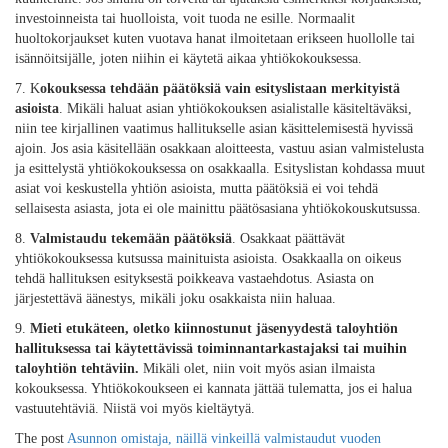
investoinneista tai huolloista, voit tuoda ne esille. Normaalit
huoltokorjaukset kuten vuotava hanat ilmoitetaan erikseen huollolle tai
isännöitsijälle, joten niihin ei käytetä aikaa yhtiökokouksessa.
7. K
okouksessa tehdään päätöksiä vain esityslistaan merkityistä
asioista
. Mikäli haluat asian yhtiökokouksen asialistalle käsiteltäväksi,
niin tee kirjallinen vaatimus hallitukselle asian käsittelemisestä hyvissä
ajoin. Jos asia käsitellään osakkaan aloitteesta, vastuu asian valmistelusta
ja esittelystä yhtiökokouksessa on osakkaalla. Esityslistan kohdassa muut
asiat voi keskustella yhtiön asioista, mutta päätöksiä ei voi tehdä
sellaisesta asiasta, jota ei ole mainittu päätösasiana yhtiökokouskutsussa.
8.
Valmistaudu tekemään päätöksiä
. Osakkaat päättävät
yhtiökokouksessa kutsussa mainituista asioista. Osakkaalla on oikeus
tehdä hallituksen esityksestä poikkeava vastaehdotus. Asiasta on
järjestettävä äänestys, mikäli joku osakkaista niin haluaa.
9.
Mieti etukäteen, oletko kiinnostunut jäsenyydestä taloyhtiön
hallituksessa tai käytettävissä toiminnantarkastajaksi tai muihin
taloyhtiön tehtäviin.
Mikäli olet, niin voit myös asian ilmaista
kokouksessa. Yhtiökokoukseen ei kannata jättää tulematta, jos ei halua
vastuutehtäviä. Niistä voi myös kieltäytyä.
The post
Asunnon omistaja, näillä vinkeillä valmistaudut vuoden