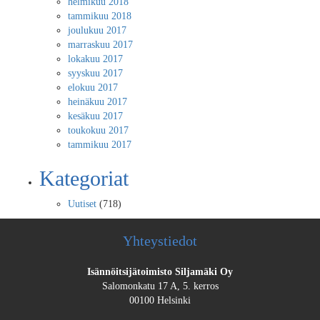
helmikuu 2018
tammikuu 2018
joulukuu 2017
marraskuu 2017
lokakuu 2017
syyskuu 2017
elokuu 2017
heinäkuu 2017
kesäkuu 2017
toukokuu 2017
tammikuu 2017
Kategoriat
Uutiset
(718)
Yhteystiedot
Isännöitsijätoimisto Siljamäki Oy
Salomonkatu 17 A, 5. kerros
00100 Helsinki