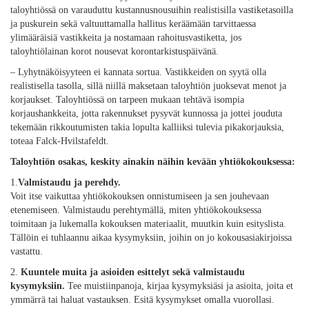
taloyhtiössä on varauduttu kustannusnousuihin realistisilla vastiketasoilla
ja puskurein sekä valtuuttamalla hallitus keräämään tarvittaessa
ylimääräisiä vastikkeita ja nostamaan rahoitusvastiketta, jos
taloyhtiölainan korot nousevat korontarkistuspäivänä.
– Lyhytnäköisyyteen ei kannata sortua. Vastikkeiden on syytä olla
realistisella tasolla, sillä niillä maksetaan taloyhtiön juoksevat menot ja
korjaukset. Taloyhtiössä on tarpeen mukaan tehtävä isompia
korjaushankkeita, jotta rakennukset pysyvät kunnossa ja jottei jouduta
tekemään rikkoutumisten takia lopulta kalliiksi tulevia pikakorjauksia,
toteaa Falck-Hvilstafeldt.
Taloyhtiön osakas, keskity ainakin näihin kevään yhtiökokouksessa:
1.
Valmistaudu ja perehdy.
Voit itse vaikuttaa yhtiökokouksen onnistumiseen ja sen jouhevaan
etenemiseen. Valmistaudu perehtymällä, miten yhtiökokouksessa
toimitaan ja lukemalla kokouksen materiaalit, muutkin kuin esityslista.
Tällöin ei tuhlaannu aikaa kysymyksiin, joihin on jo kokousasiakirjoissa
vastattu.
2.
Kuuntele muita ja asioiden esittelyt sekä valmistaudu
kysymyksiin.
Tee muistiinpanoja, kirjaa kysymyksiäsi ja asioita, joita et
ymmärrä tai haluat vastauksen. Esitä kysymykset omalla vuorollasi.