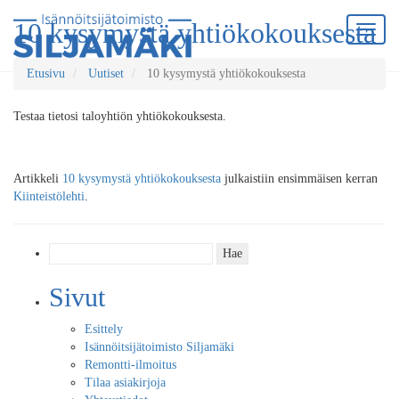
10 kysymystä yhtiökokouksesta
Etusivu
Uutiset
10 kysymystä yhtiökokouksesta
Testaa tietosi taloyhtiön yhtiökokouksesta.
Artikkeli
10 kysymystä yhtiökokouksesta
julkaistiin ensimmäisen kerran
Kiinteistölehti
.
Haku:
Sivut
Esittely
Isännöitsijätoimisto Siljamäki
Remontti-ilmoitus
Tilaa asiakirjoja