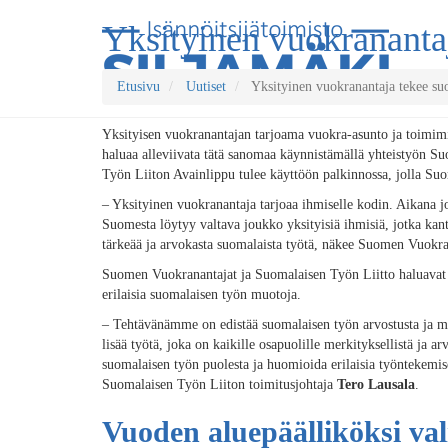
Yksityinen vuokranantaj
Etusivu
Uutiset
Yksityinen vuokranantaja tekee suo
Yksityisen vuokranantajan tarjoama vuokra-asunto ja toimim
haluaa alleviivata tätä sanomaa käynnistämällä yhteistyön S
Työn Liiton Avainlippu tulee käyttöön palkinnossa, jolla Suo
– Yksityinen vuokranantaja tarjoaa ihmiselle kodin. Aikana jo
Suomesta löytyy valtava joukko yksityisiä ihmisiä, jotka kan
tärkeää ja arvokasta suomalaista työtä, näkee Suomen Vuokr
Suomen Vuokranantajat ja Suomalaisen Työn Liitto haluavat n
erilaisia suomalaisen työn muotoja.
– Tehtävänämme on edistää suomalaisen työn arvostusta ja m
lisää työtä, joka on kaikille osapuolille merkityksellistä ja
suomalaisen työn puolesta ja huomioida erilaisia työntekemi
Suomalaisen Työn Liiton toimitusjohtaja
Tero Lausala
.
Vuoden aluepäälliköksi val