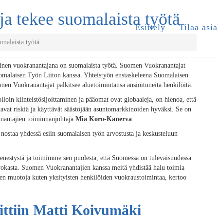
a tekee suomalaista työtä
Esittely
Tilaa asia
malaista työtä
inen vuokranantajana on suomalaista työtä. Suomen Vuokranantajat
uomalaisen Työn Liiton kanssa. Yhteistyön ensiaskeleena Suomalaisen
men Vuokranantajat palkitsee aluetoimintansa ansioituneita henkilöitä.
lloin kiinteistösijoittaminen ja pääomat ovat globaaleja, on hienoa, että
tavat riskiä ja käyttävät säästöjään asuntomarkkinoiden hyväksi. Se on
anantajien toiminnanjohtaja
Mia Koro-Kanerva
.
ostaa yhdessä esiin suomalaisen työn arvostusta ja keskusteluun
enestystä ja toimimme sen puolesta, että Suomessa on tulevaisuudessa
 arvokasta. Suomen Vuokranantajien kanssa meitä yhdistää halu toimia
sen muotoja kuten yksityisten henkilöiden vuokraustoimintaa, kertoo
ittiin Matti Koivumäki