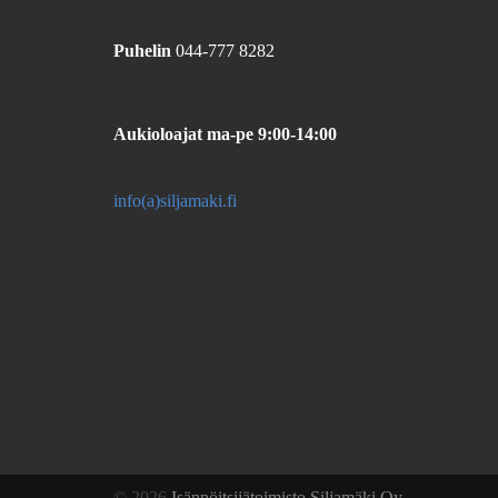
Puhelin
044-777 8282
Aukioloajat
ma-pe 9:00-14:00
info(a)siljamaki.fi
© 2026
Isännöitsijätoimisto Siljamäki Oy