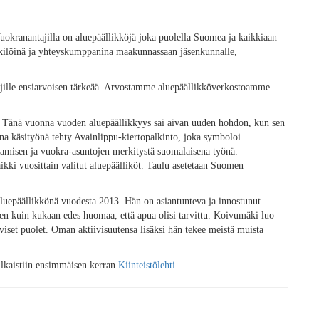
okranantajilla on aluepäällikköjä joka puolella Suomea ja kaikkiaan
enkilöinä ja yhteyskumppanina maakunnassaan jäsenkunnalle,
ille ensiarvoisen tärkeää. Arvostamme aluepäällikköverkostoamme
. Tänä vuonna vuoden aluepäällikkyys sai aivan uuden hohdon, kun sen
ena käsityönä tehty Avainlippu-kiertopalkinto, joka symboloi
tamisen ja vuokra-asuntojen merkitystä suomalaisena työnä.
aikki vuosittain valitut aluepäälliköt. Taulu asetetaan Suomen
uepäällikkönä vuodesta 2013. Hän on asiantunteva ja innostunut
nen kuin kukaan edes huomaa, että apua olisi tarvittu. Koivumäki luo
iiviset puolet. Oman aktiivisuutensa lisäksi hän tekee meistä muista
lkaistiin ensimmäisen kerran
Kiinteistölehti
.