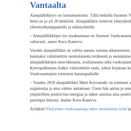
Vantaalta
Aluepäällikkyys on luottamustoimi. Tällä hetkellä Suomen Vu
heitä on jo yli 20 henkilöä. Aluepäälliköt toimivat yhteysh
yhteistyökumppaneille ja sidosryhmille.
– Aluepäällikköjen työ maakunnissa on Suomen Vuokranantaj
valtavasti, sanoo Koro-Kanerva.
Vuoden aluepäällikkö on valittu useana vuonna aikaisemmin
kunniaksi valmistettiin suomalaisesta teräksestä ja suomalais
aluepäällikköjen neuvokkuutta, avuliaisuutta sekä vuokranan
Kiertopalkinnon lisäksi valmistettiin taulu, johon kirjataan k
Vuokranantajien toimiston kunniapaikalle.
– Vuoden 2018 aluepäällikkö Matti Koivumäki on toiminut al
organisoija ja aina valmis auttamaan. Usein hän auttaa jo en
ympärilleen positiivista energiaa ja näkee asioissa aina posit
parempia ihmisiä, ihailee Koro-Kanerva.
Artikkeli
Yksityinen vuokranantaja tekee suomalaista työtä
ju