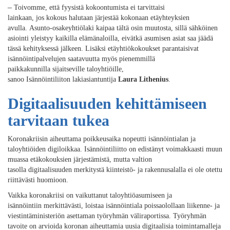
–
Toivomme, että
fyysistä kokoontumista
ei tarvittaisi
lainkaan
,
jos
kokous halutaan järjestää kokonaan etäyhteyksien
avulla.
Asunto-osakeyhtiölaki kaipaa tältä osin muutosta
,
sillä
sähköinen
asiointi
yleistyy kaikilla elämänaloilla,
eivätkä asumisen asiat saa jäädä
tässä kehityksessä jälkeen. Lisäksi et
äyhtiökokoukset parantaisivat
isännöintipalvelujen saatavuutta myös pienemmillä
paikkakunnilla
sijaitseville taloyhtiöille
,
sanoo
Isännöintiliiton
lakiasiantuntija
Laura Lithenius
.
Digitaalisuuden kehittämiseen
tarvitaan tukea
Koronakriisi
n aiheuttama poikkeusaika
nopeutti
isännöintialan
ja
taloyhtiöiden
digiloikkaa
.
Isännöintiliitto on edistänyt
voimakkaasti
muun
muassa
etäkokouksien järjestämistä
, mutta
v
altion
tasolla
digitaalis
uude
n
merkitystä
kiinteistö- ja rakennusalalla
ei ole
otettu
riittävästi huomioon
.
Vaikka koronakriisi on
vaikuttanut taloyhtiöasumiseen ja
isännöintiin
merkittävästi
, loistaa
i
sännöintiala
poissaolollaan
l
iikenne- ja
viestintäministeriö
n asettama
n
työryhmä
n
väliraportis
sa
.
Työryhmän
tavoite on arvioida koronan aiheuttamia uusia digitaalisia toimintamalleja