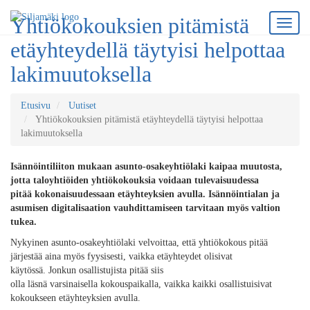
Yhtiökokouksien pitämistä
etäyhteydellä täytyisi helpottaa
lakimuutoksella
Etusivu
Uutiset
Yhtiökokouksien pitämistä etäyhteydellä täytyisi helpottaa
lakimuutoksella
Isännöintiliiton mukaan a
sunto-osakeyhtiölaki
kaipaa muutosta,
jotta taloyhtiöiden yhtiökokouksia voidaan tulevaisuudessa
pitää
kokonaisuudessaan etäyhtey
ksien
avulla.
I
sännöintialan ja
asumisen digitalisaation vauhditta
m
iseen tarvitaan
myös
valtion
tukea.
Nykyinen asunto-osakeyhtiölaki velvoittaa, että yhtiökokous pitää
järjestää aina myös fyysisesti, vaikka etäyhteydet olisivat
käytössä.
Jonkun
osallistujista pitää
siis
olla
läsnä
varsinaisella
kokouspaikalla
, vaikka kaikki osallistuisivat
kokoukseen etäyhteyksien avulla.