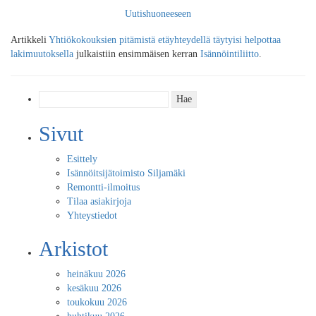
Uutishuoneeseen
Artikkeli
Yhtiökokouksien pitämistä etäyhteydellä täytyisi helpottaa
lakimuutoksella
julkaistiin ensimmäisen kerran
Isännöintiliitto
.
Haku:
Sivut
Esittely
Isännöitsijätoimisto Siljamäki
Remontti-ilmoitus
Tilaa asiakirjoja
Yhteystiedot
Arkistot
heinäkuu 2026
kesäkuu 2026
toukokuu 2026