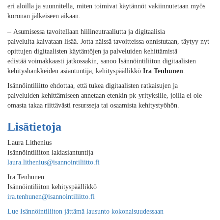
eri aloilla ja suunnitella, miten
toimivat
käytännöt vakiinnutetaan myös
koronan jälkeiseen aikaan.
–
Asumi
sessa tavoitellaan
h
iilineutraal
iutta
ja digitaalis
ia
palveluita
kaivataan lisää.
Jotta näissä tavoitteissa onnistutaan
,
täytyy
nyt
opittuj
en digitaalisten käytäntöjen ja
palveluiden kehittämistä
edis
tää
voimakkaas
ti
jatkossakin
, sanoo
Isännöintiliiton
digitaalisten
kehityshankkeiden asiantuntija,
kehitys
päällikkö
Ira Tenhunen
.
Isännöintiliit
to ehdottaa
, että
tukea
digitaalisten ratkaisujen ja
palveluiden
kehittämiseen
annetaan etenkin pk-yrityksille
, joilla ei ole
omasta takaa riittävästi resursseja tai osaamista kehitystyöhön
.
Lisätietoja
Laura Lithenius
I
sännöintiliiton lakiasiantuntija
laura.lithenius@isannointiliitto.fi
Ira Tenhunen
Isännöintiliiton kehityspäällikkö
ira.tenhunen@isannointiliitto.fi
Lue Isännöintiliiton jättämä lausunto kokonaisuudessaan