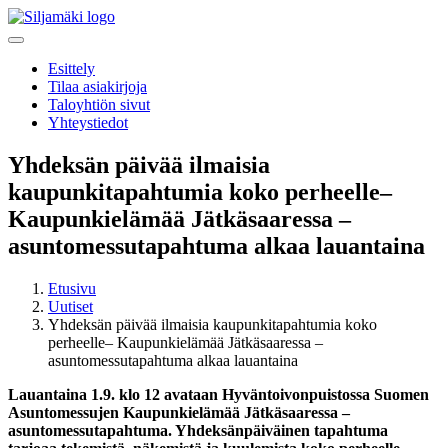
Esittely
Tilaa asiakirjoja
Taloyhtiön sivut
Yhteystiedot
Yhdeksän päivää ilmaisia
kaupunkitapahtumia koko perheelle–
Kaupunkielämää Jätkäsaaressa –
asuntomessutapahtuma alkaa lauantaina
Etusivu
Uutiset
Yhdeksän päivää ilmaisia kaupunkitapahtumia koko
perheelle– Kaupunkielämää Jätkäsaaressa –
asuntomessutapahtuma alkaa lauantaina
Lauantaina 1.9. klo 12 avataan Hyväntoivonpuistossa Suomen
Asuntomessujen Kaupunkielämää Jätkäsaaressa –
asuntomessutapahtuma. Yhdeksänpäiväinen tapahtuma