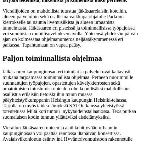
tarjoaa tekemistä, näkemistä ja kuulemista koko perheelle.
Vierailijoiden on mahdollista tutustua jätkäsaarelaisiin koteihin,
alueen palveluihin sekä osallistua vaikkapa ohjatulle Parkour-
kierrokselle tai nauttia livemusiikista ja alueen urbaanista
tunnelmasta. Jätkäsaaren eri pisteissä ja toiminnallisissa työpajoissa
voi suunnistaa mobiilisovelluksen avulla. Yhteensä yhdeksän päivän
ajan on kolmesataa ohjelmanumeroa neljässäkymmenessä eri
paikassa. Tapahtumaan on vapaa pääsy.
Paljon toiminnallista ohjelmaa
Jätkäsaaren kaupunginosan eri toimijat ja palvelut ovat kattavasti
mukana tarjoamassa toiminnallista ohjelmaa. Perheen nuorimmille
suunnattujen työpajojen, opastettujen kävelykierrosten sekä
omatoimisten tutustumiskohteiden ohella on lisäksi mahdollisuus
osallistua erilaisiin tietoiskuihin muun muassa
pääyhteistyökumppanin Helsingin kaupungin Helsinki-teltassa.
Tarjolla on myös taide-elämyksiä SATOn kanssa yhteistyössä
toteutetussa Miltä koti tuntuu -nykytaideinstallaatiossa. Teos purkaa
suomalaisen kodin tunnun yllättäviksi aistielämyksiksi.
Vierailun Jätkäsaaren uuteen ja alati kehittyvään urbaaniin
kaupunginosaan voi päättää rennossa iltapäivän konsertissa.
Avajaisviikonlopun esiintyjinä Hyväntoivonpuistoon rakennetulle