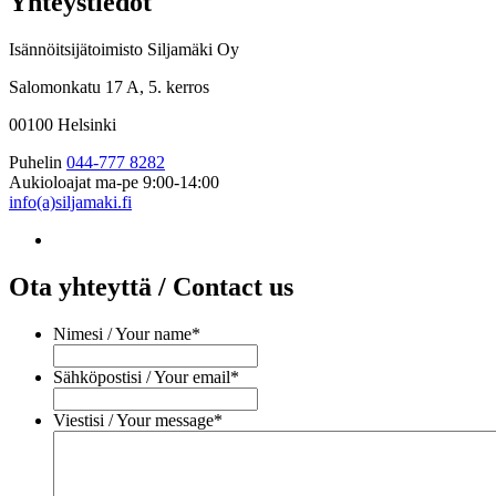
Yhteystiedot
Isännöitsijätoimisto Siljamäki Oy
Salomonkatu 17 A, 5. kerros
00100 Helsinki
Puhelin
044-777 8282
Aukioloajat
ma-pe 9:00-14:00
info(a)siljamaki.fi
Ota yhteyttä / Contact us
Nimesi / Your name
*
Sähköpostisi / Your email
*
Viestisi / Your message
*