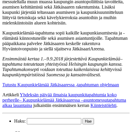
messuteltalla muun muassa kaupungin asuntopoliittisia tavoitteita,
asumisen kehittämistä sekä Jätkäsaaren rakentumista. Lisäksi
kaupunki järjestää teltassaan asumiseen ja kaupunkisuunnitteluun
liittyviä tietoiskuja sekä kävelykierroksia asuntoihin ja muihin
mielenkiintoisiin alueen kohteisiin.
Kaupunkielämää-tapahtuma sopii kaikille kaupunkiasumisesta ja -
elämästä kiinnostuneille sekä asumisen asiantuntijoille. Tapahtuman
pääpaikkana palvelee Jätkäsaaren keskelle rakentuva
Hyväntoivonpuisto ja siellä sijaitseva JätkäsaariAreena.
Ensimmäistä kertaa 1.–9.9.2018 järjestettävä Kaupunkielämää–
tapahtuma toteutetaan yhteistyössä Helsingin kaupungin kanssa.
Tapahtumakonsepti voidaan toteuttaa kaikenlaisissa kehittyvissä
kaupunkiympäristöissä Suomessa ja kansainvälisesti.
Tutustu Kaupunkielämää Jätkäsaaressa -tapahtuman ohjelmaan
Artikkeli
Yhdeksän päivää ilmaisia kaupunkitapahtumia koko
perheelle– Kaupunkielämää Jätkäsaaressa –asuntomessutapahtuma
alkaa lauantaina
julkaistiin ensimmäisen kerran
Kiinteistölehti
.
Haku: