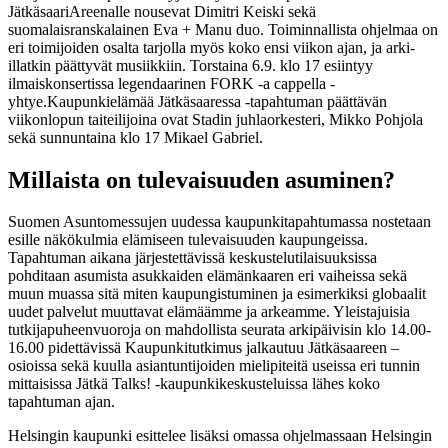
JätkäsaariAreenalle nousevat Dimitri Keiski sekä
suomalaisranskalainen Eva + Manu duo. Toiminnallista ohjelmaa on
eri toimijoiden osalta tarjolla myös koko ensi viikon ajan, ja arki-
illatkin päättyvät musiikkiin. Torstaina 6.9. klo 17 esiintyy
ilmaiskonsertissa legendaarinen FORK -a cappella -
yhtye.Kaupunkielämää Jätkäsaaressa -tapahtuman päättävän
viikonlopun taiteilijoina ovat Stadin juhlaorkesteri, Mikko Pohjola
sekä sunnuntaina klo 17 Mikael Gabriel.
Millaista on tulevaisuuden asuminen?
Suomen Asuntomessujen uudessa kaupunkitapahtumassa nostetaan
esille näkökulmia elämiseen tulevaisuuden kaupungeissa.
Tapahtuman aikana järjestettävissä keskustelutilaisuuksissa
pohditaan asumista asukkaiden elämänkaaren eri vaiheissa sekä
muun muassa sitä miten kaupungistuminen ja esimerkiksi globaalit
uudet palvelut muuttavat elämäämme ja arkeamme. Yleistajuisia
tutkijapuheenvuoroja on mahdollista seurata arkipäivisin klo 14.00-
16.00 pidettävissä Kaupunkitutkimus jalkautuu Jätkäsaareen –
osioissa sekä kuulla asiantuntijoiden mielipiteitä useissa eri tunnin
mittaisissa Jätkä Talks! -kaupunkikeskusteluissa lähes koko
tapahtuman ajan.
Helsingin kaupunki esittelee lisäksi omassa ohjelmassaan Helsingin