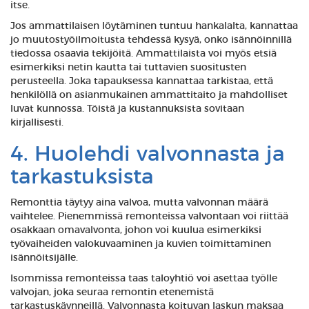
itse.
Jos ammattilaisen löytäminen tuntuu hankalalta, kannattaa
jo muutostyöilmoitusta tehdessä kysyä, onko isännöinnillä
tiedossa osaavia tekijöitä. Ammattilaista voi myös etsiä
esimerkiksi netin kautta tai tuttavien suositusten
perusteella. Joka tapauksessa kannattaa tarkistaa, että
henkilöllä on asianmukainen ammattitaito ja mahdolliset
luvat kunnossa. Töistä ja kustannuksista sovitaan
kirjallisesti.
4. Huolehdi valvonnasta ja
tarkastuksista
Remonttia täytyy aina valvoa, mutta valvonnan määrä
vaihtelee. Pienemmissä remonteissa valvontaan voi riittää
osakkaan omavalvonta, johon voi kuulua esimerkiksi
työvaiheiden valokuvaaminen ja kuvien toimittaminen
isännöitsijälle.
Isommissa remonteissa taas taloyhtiö voi asettaa työlle
valvojan, joka seuraa remontin etenemistä
tarkastuskäynneillä. Valvonnasta koituvan laskun maksaa