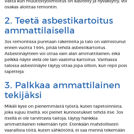
Vasta kun muutostyöilmoitus on käsitelty ja hyväksytty, voi
osakas aloittaa remontin.
2. Teetä asbestikartoitus
ammattilaisella
Jos remontissa puretaan rakenteita ja talo on valmistunut
ennen vuotta 1994, pitää tehdä asbestikartoitus.
Asbestinäytteen voi ottaa vain alan ammattilainen, eikä
pelkkä näyte vielä ole lain vaatima kartoitus. Vanhassa
talossa asbestinäyte täytyy ottaa jopa silloin, kun repii pois
tapetteja.
3. Palkkaa ammattilainen
tekijäksi
Mikäli kyse on pienemmästä työstä, kuten tapetoinnista,
joka sujuu itseltä, voi pienet kunnostukset tehdä itse. Jos
itsellä ei ole tarvittavia taitoja, täytyy hankkia
ammattilainen tekemään työt. Etenkään mahdollisesti
vaarallisia töitä, kuten sähkötöitä, ei saa mennä tekemään