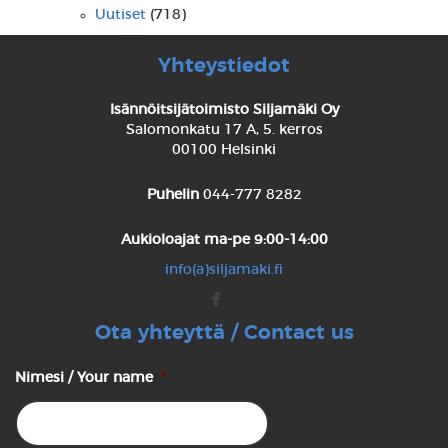
Uutiset
(718)
Yhteystiedot
Isännöitsijätoimisto Siljamäki Oy
Salomonkatu 17 A, 5. kerros
00100 Helsinki
Puhelin
044-777 8282
Aukioloajat
ma-pe 9:00-14:00
info(a)siljamaki.fi
Ota yhteyttä / Contact us
Nimesi / Your name
*