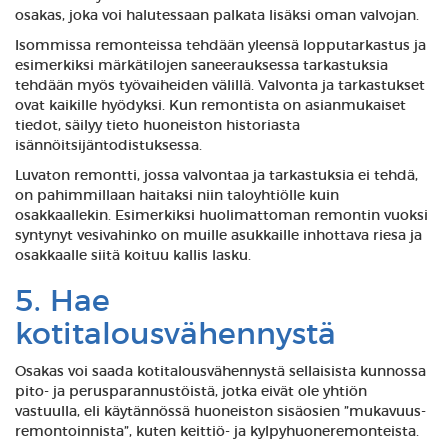
osakas, joka voi halutessaan palkata lisäksi oman valvojan.
Isommissa remonteissa tehdään yleensä lopputarkastus ja
esimerkiksi märkätilojen saneerauksessa tarkastuksia
tehdään myös työvaiheiden välillä. Valvonta ja tarkastukset
ovat kaikille hyödyksi. Kun remontista on asianmukaiset
tiedot, säilyy tieto huoneiston historiasta
isännöitsijäntodistuksessa.
Luvaton remontti, jossa valvontaa ja tarkastuksia ei tehdä,
on pahimmillaan haitaksi niin taloyhtiölle kuin
osakkaallekin. Esimerkiksi huolimattoman remontin vuoksi
syntynyt vesivahinko on muille asukkaille inhottava riesa ja
osakkaalle siitä koituu kallis lasku.
5. Hae
kotitalousvähennystä
Osakas voi saada kotitalousvähennystä sellaisista kunnossa
pito- ja perusparannustöistä, jotka eivät ole yhtiön
vastuulla, eli käytännössä huoneiston sisäosien ”mukavuus-
remontoinnista”, kuten keittiö- ja kylpyhuoneremonteista.