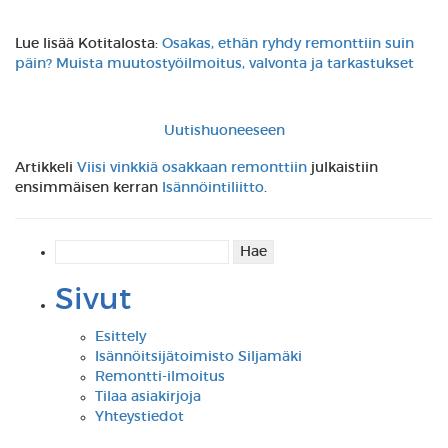
Lue lisää Kotitalosta:
Osakas, ethän ryhdy remonttiin suin
päin? Muista muutostyöilmoitus, valvonta ja tarkastukset
Uutishuoneeseen
Artikkeli
Viisi vinkkiä osakkaan remonttiin
julkaistiin
ensimmäisen kerran
Isännöintiliitto
.
Haku:
Sivut
Esittely
Isännöitsijätoimisto Siljamäki
Remontti-ilmoitus
Tilaa asiakirjoja
Yhteystiedot