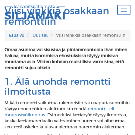
Viisi vinkkiä osakkaan
remonttiin
Etusivu
Uutiset
Viisi vinkkiä osakkaan remonttiin
Omaa asuntoa voi sisustaa ja pintaremontoida ihan miten
haluaa, mutta isommissa ehostuksissa täytyy muistaa
muutama asia. Viiden kohdan muistilista varmistaa, että
remontti sujuu oikein.
1. Älä unohda remontti-
ilmoitusta
Mikäli remontti vaikuttaa rakenteisiin tai naapuriasuntoihin,
täytyy ennen töiden aloittamista tehdä
remontti- eli
muutostyöilmoitus
. Esimerkiksi lattiatyöt täytyy ilmoittaa,
koska lattiamateriaalin vaihtaminen uuteen voi aiheuttaa
sen, että askelet kuuluvat aiempaa paremmin alakertaan.