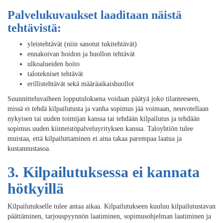
Palvelukuvaukset laaditaan näistä
tehtävistä:
yleistehtävät (niin sanotut tukitehtävät)
ennakoivan hoidon ja huollon tehtävät
ulkoalueiden hoito
talotekniset tehtävät
erillistehtävät sekä määräaikaishuollot
Suunnitteluvaiheen lopputuloksena voidaan päätyä joko tilanteeseen,
missä ei tehdä kilpailutusta ja vanha sopimus jää voimaan, neuvotellaan
nykyisen tai uuden toimijan kanssa tai tehdään kilpailutus ja tehdään
sopimus uuden kiinteistöpalveluyrityksen kanssa. Taloyhtiön tulee
muistaa, että kilpailuttaminen ei aina takaa parempaa laatua ja
kustannustasoa.
3. Kilpailutuksessa ei kannata
hötkyillä
Kilpailutukselle tulee antaa aikaa. Kilpailutukseen kuuluu kilpailutustavan
päättäminen, tarjouspyynnön laatiminen, sopimusohjelman laatiminen ja