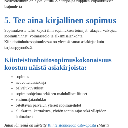
Neuvotteluihin on hyvä kutsua 2-3 tarjoajaa riippuen kilpailutuksen
laajuudesta.
5. Tee aina kirjallinen sopimus
Sopimuksesta tulisi käydä ilmi sopimuksen toimijat, tilaajat, valvojat,
sopimushinnat, voimassaolo ja alkamisajankohta.
Kiinteistönhoitosopimuksessa on yleensä samat asiakirjat kuin
tarjouspyynnössä.
Kiinteistönhoitosopimuskokonaisuus
koostuu näistä asiakirjoista:
sopimus
neuvotteluasiakirja
palvelukuvaukset
sopimusohjelma sekä sen mahdolliset liitteet
vastuurajataulukko
ostettavan palvelun yleiset sopimusehdot
aluekartta, karttakuva, yhtiön tontin rajat sekä ylläpidon
hoitoalueet
Jutun lähteenä on käytetty
Kiinteistönhoidon osto-opasta
(Martti