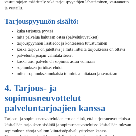
vastuurajojen määrittely sekä tarjouspyyntöjen lähettäminen, vastaanotto
ja vertailu.
Tarjouspyynnön sisältö:
kuka tarjousta pyytää
mitä palvelua halutaan ostaa (palvelukuvaukset)
tarjouspyynnön lisätiedot ja kohteeseen tutustuminen
koska tarjous on jätettävä ja mitä liitteitä tarjouksessa on oltava
palveluntarjoajan valintakriteerit
koska uusi palvelu eli sopimus astuu voimaan
sopimuksen juridiset ehdot
miten sopimuksenmukaista toimintaa mitataan ja seurataan.
4. Tarjous- ja
sopimusneuvottelut
palveluntarjoajien kanssa
Tarjous- ja sopimusneuvotteluiden ero on siinä, että tarjousneuvotteluissa
käsitellään tarjouksen sisältöä ja sopimusneuvotteluissa käsitellään tulevan
sopimuksen ehtoja valitun kiinteistöpalveluyrityksen kanssa.