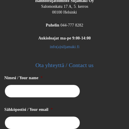
Isännöitsijätoimisto Siljamäki Oy
Salomonkatu 17 A, 5. kerros
00100 Helsinki
Puhelin
044-777 8282
Aukioloajat
ma-pe 9:00-14:00
info(a)siljamaki.fi
Ota yhteyttä / Contact us
Nimesi / Your name
*
Sähköpostisi / Your email
*