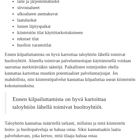
laite ja järjestelmätiedot
siivousalueet
ulkoalueen asemakuvat
laatuluokat
lumen läjityspaikat
kiinteistön tilat käyttötarkoituksineen
tekniset tilat
huollon varastotilat.
Ennen kilpailuttamista on hyvä kartoittaa taloyhtiön lähellä toimivat
huoltoyhtiöt. Alueella toimivan palveluntuottajan käyttämisellä voidaan
saavuttaa merkittäviäkin säästöjä. Paikallisten toimijoiden ohella
kannattaa kartoittaa muutkin potentiaaliset palveluntarjoajat. Jos
mahdollista, niin kiinteistöpalvelut kannattaa kilpailuttaa usean kiinteistön
kokonaisuuksina.
Ennen kilpailuttamista on hyvä kartoittaa
taloyhtiön lähellä toimivat huoltoyhtiöt.
Taloyhtiön kannattaa määritellä tarkasti, millaista ja mitä kiinteistön
hoito- ja huoltopalveluja se haluaa ostaa. Siksi kannattaakin laatia
palvelukuvaus, joka kertoo, mitä tilaaja haluaa ostaa.