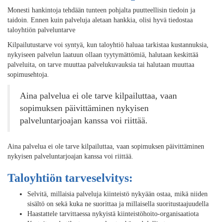
Monesti hankintoja tehdään tunteen pohjalta puutteellisin tiedoin ja
taidoin. Ennen kuin palveluja aletaan hankkia, olisi hyvä tiedostaa
taloyhtiön palveluntarve
Kilpailutustarve voi syntyä, kun taloyhtiö haluaa tarkistaa kustannuksia,
nykyiseen palvelun laatuun ollaan tyytymättömiä, halutaan keskittää
palveluita, on tarve muuttaa palvelukuvauksia tai halutaan muuttaa
sopimusehtoja.
Aina palvelua ei ole tarve kilpailuttaa, vaan
sopimuksen päivittäminen nykyisen
palveluntarjoajan kanssa voi riittää.
Aina palvelua ei ole tarve kilpailuttaa, vaan sopimuksen päivittäminen
nykyisen palveluntarjoajan kanssa voi riittää.
Taloyhtiön tarveselvitys:
Selvitä, millaisia palveluja kiinteistö nykyään ostaa, mikä niiden
sisältö on sekä kuka ne suorittaa ja millaisella suoritustaajuudella
Haastattele tarvittaessa nykyistä kiinteistöhoito-organisaatiota