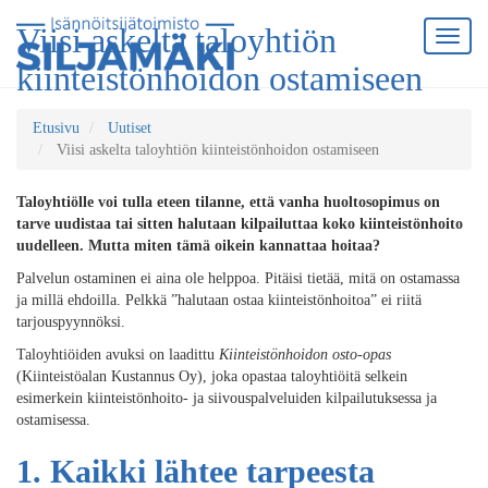
Viisi askelta taloyhtiön
kiinteistönhoidon ostamiseen
Etusivu
Uutiset
Viisi askelta taloyhtiön kiinteistönhoidon ostamiseen
Taloyhtiölle voi tulla eteen tilanne, että vanha huoltosopimus on
tarve uudistaa tai sitten halutaan kilpailuttaa koko kiinteistönhoito
uudelleen. Mutta miten tämä oikein kannattaa hoitaa?
Palvelun ostaminen ei aina ole helppoa. Pitäisi tietää, mitä on ostamassa
ja millä ehdoilla. Pelkkä ”halutaan ostaa kiinteistönhoitoa” ei riitä
tarjouspyynnöksi.
Taloyhtiöiden avuksi on laadittu
Kiinteistönhoidon osto-opas
(Kiinteistöalan Kustannus Oy), joka opastaa taloyhtiöitä selkein
esimerkein kiinteistönhoito- ja siivouspalveluiden kilpailutuksessa ja
ostamisessa.
1. Kaikki lähtee tarpeesta