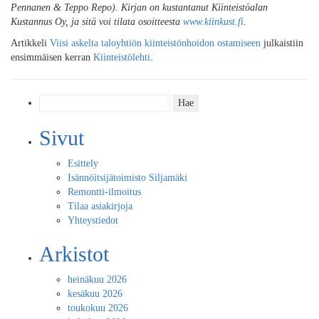
Pennanen & Teppo Repo). Kirjan on kustantanut Kiinteistöalan
Kustannus Oy, ja sitä voi tilata osoitteesta
www.kiinkust.fi
.
Artikkeli
Viisi askelta taloyhtiön kiinteistönhoidon ostamiseen
julkaistiin
ensimmäisen kerran
Kiinteistölehti
.
Haku:
Sivut
Esittely
Isännöitsijätoimisto Siljamäki
Remontti-ilmoitus
Tilaa asiakirjoja
Yhteystiedot
Arkistot
heinäkuu 2026
kesäkuu 2026
toukokuu 2026