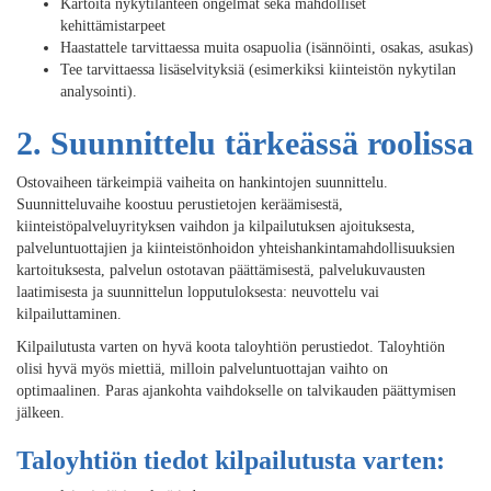
Kartoita nykytilanteen ongelmat sekä mahdolliset
kehittämistarpeet
Haastattele tarvittaessa muita osapuolia (isännöinti, osakas, asukas)
Tee tarvittaessa lisäselvityksiä (esimerkiksi kiinteistön nykytilan
analysointi).
2. Suunnittelu tärkeässä roolissa
Ostovaiheen tärkeimpiä vaiheita on hankintojen suunnittelu.
Suunnitteluvaihe koostuu perustietojen keräämisestä,
kiinteistöpalveluyrityksen vaihdon ja kilpailutuksen ajoituksesta,
palveluntuottajien ja kiinteistönhoidon yhteishankintamahdollisuuksien
kartoituksesta, palvelun ostotavan päättämisestä, palvelukuvausten
laatimisesta ja suunnittelun lopputuloksesta: neuvottelu vai
kilpailuttaminen.
Kilpailutusta varten on hyvä koota taloyhtiön perustiedot. Taloyhtiön
olisi hyvä myös miettiä, milloin palveluntuottajan vaihto on
optimaalinen. Paras ajankohta vaihdokselle on talvikauden päättymisen
jälkeen.
Taloyhtiön tiedot kilpailutusta varten: