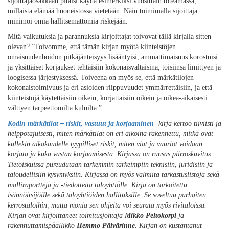
sijoittajaosakkaan pitäisi käydä esimerkiksi vuosittain toteamassa,
millaista elämää huoneistossa vietetään. Näin toimimalla sijoittaja
minimoi omia hallitsemattomia riskejään.
Mitä vaikutuksia ja parannuksia kirjoittajat toivovat tällä kirjalla sitten
olevan? ”Toivomme, että tämän kirjan myötä kiinteistöjen
omaisuudenhoidon pitkäjänteisyys lisääntyisi, ammattimaisuus korostuisi
ja yksittäiset korjaukset tehtäisiin kokonaisvaltaisina, toisiinsa limittyen ja
loogisessa järjestyksessä. Toiveena on myös se, että märkätilojen
kokonaistoimivuus ja eri asioiden riippuvuudet ymmärrettäisiin, ja että
kiinteistöjä käytettäisiin oikein, korjattaisiin oikein ja oikea-aikaisesti
välttyen tarpeettomilta kuluilta.”
Kodin märkätilat – riskit, vastuut ja korjaaminen
-kirja kertoo tiiviisti ja
helppotajuisesti, miten märkätilat on eri aikoina rakennettu, mitkä ovat
kullekin aikakaudelle tyypilliset riskit, miten viat ja vauriot voidaan
korjata ja kuka vastaa korjaamisesta. Kirjassa on runsas piirroskuvitus.
Tietoiskuissa pureudutaan tarkemmin tärkeimpiin teknisiin, juridisiin ja
taloudellisiin kysymyksiin. Kirjassa on myös valmiita tarkastuslistoja sekä
malliraportteja ja -tiedotteita taloyhtiölle. Kirja on tarkoitettu
isännöitsijöille sekä taloyhtiöiden hallituksille. Se soveltuu parhaiten
kerrostaloihin, mutta monia sen ohjeita voi seurata myös rivitaloissa.
Kirjan ovat kirjoittaneet toimitusjohtaja
Mikko Peltokorpi
ja
rakennuttamispäällikkö
Hemmo Päivärinne
. Kirjan on kustantanut