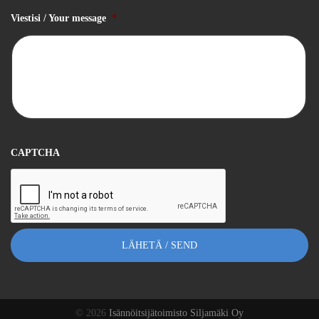
Viestisi / Your message
*
CAPTCHA
© 2026
Isännöitsijätoimisto Siljamäki Oy