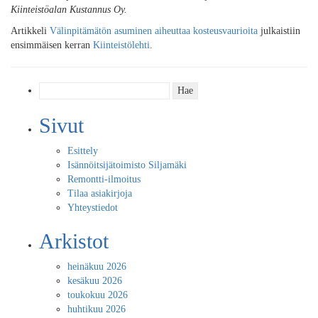
Kiinteistöalan Kustannus Oy.
Artikkeli
Välinpitämätön asuminen aiheuttaa kosteusvaurioita
julkaistiin
ensimmäisen kerran
Kiinteistölehti
.
Haku:
Sivut
Esittely
Isännöitsijätoimisto Siljamäki
Remontti-ilmoitus
Tilaa asiakirjoja
Yhteystiedot
Arkistot
heinäkuu 2026
kesäkuu 2026
toukokuu 2026
huhtikuu 2026