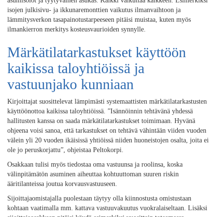
asumisolot ja tyytyväinen asukas. Kaikki vaikuttaa kaikkeen. Esimerkiksi
isojen julkisivu- ja ikkunaremonttien vaikutus ilmanvaihtoon ja
lämmitysverkon tasapainotustarpeeseen pitäisi muistaa, kuten myös
ilmankierron merkitys kosteusvaurioiden synnylle.
Märkätilatarkastukset käyttöön
kaikissa taloyhtiöissä ja
vastuunjako kunniaan
Kirjoittajat suosittelevat lämpimästi systemaattisten märkätilatarkastusten
käyttöönottoa kaikissa taloyhtiöissä. ”Isännöinnin tehtävänä yhdessä
hallitusten kanssa on saada märkätilatarkastukset toimimaan. Hyvänä
ohjeena voisi sanoa, että tarkastukset on tehtävä vähintään viiden vuoden
välein yli 20 vuoden ikäisissä yhtiöissä niiden huoneistojen osalta, joita ei
ole jo peruskorjattu”, ohjeistaa Peltokorpi.
Osakkaan tulisi myös tiedostaa oma vastuunsa ja roolinsa, koska
välinpitämätön asuminen aiheuttaa kohtuuttoman suuren riskin
ääritilanteissa joutua korvausvastuuseen.
Sijoittajaomistajalla puolestaan täytyy olla kiinnostusta omistustaan
kohtaan vaatimalla mm. kattava vastuuvakuutus vuokralaiseltaan. Lisäksi