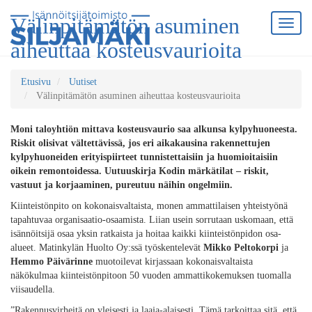
Välinpitämätön asuminen
aiheuttaa kosteusvaurioita
Etusivu
Uutiset
Välinpitämätön asuminen aiheuttaa kosteusvaurioita
Moni taloyhtiön mittava kosteusvaurio saa alkunsa kylpyhuoneesta.
Riskit olisivat vältettävissä, jos eri aikakausina rakennettujen
kylpyhuoneiden erityispiirteet tunnistettaisiin ja huomioitaisiin
oikein remontoidessa. Uutuuskirja Kodin märkätilat – riskit,
vastuut ja korjaaminen, pureutuu näihin ongelmiin.
Kiinteistönpito on kokonaisvaltaista, monen ammattilaisen yhteistyönä
tapahtuvaa organisaatio-osaamista. Liian usein sorrutaan uskomaan, että
isännöitsijä osaa yksin ratkaista ja hoitaa kaikki kiinteistönpidon osa-
alueet. Matinkylän Huolto Oy:ssä työskentelevät
Mikko Peltokorpi
ja
Hemmo Päivärinne
muotoilevat kirjassaan kokonaisvaltaista
näkökulmaa kiinteistönpitoon 50 vuoden ammattikokemuksen tuomalla
viisaudella.
”Rakennusvirheitä on yleisesti ja laaja-alaisesti. Tämä tarkoittaa sitä, että