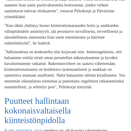
saamme liian usein puolivalmisteita hoitoomme, joiden virheet
saastuttavat tulevan elinkaareen”, toteavat Peltokorpi ja Päivärinne
ytimekkäästi.
”Kun tähän yhdistyy huono kiinteistöomaisuuden hoito ja asukkaiden
välinpitämätön asumistyyli, jää perustarve turvallisesta, terveellisestä ja
taloudellisesta asumisesta liian usein toteutumatta ja häiritsee
isännöintityötä”, he lisäävät.
”Julkisuudessa on keskusteltu niin kirjavasti mm. homeongelmista, että
haluamme esittää niistä oman perustellun näkemyksemme ja hyväksi
havaitsemamme ratkaisut. Rakennusvirheet on saatava vähenemään,
kiinteistöomaisuutta on hoidettava systemaattisesti ja asukkaat on
opetettava asumaan asiallisesti. Näitä haluamme edistää kirjallamme. Siis
enemmän oikeanlaista toimintaa ja panostusta ongelmien ratkaisemiseksi
suunnitellusti, ja selittelyt pois”, Peltokorpi kiteyttää.
Puutteet hallintaan
kokonaisvaltaisella
kiinteistönpidolla
Kodin märkätilat -kirja
perehtyy eri aikakausina rakennettujen