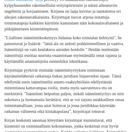
kylpyhuoneiden rakenteellisiin erityispiirteisiin ja näistä aiheutuviin
ongelmiin ja korjaamiseen. Kirjassa on laaja kuvitus ja taustatietoa eri
aikojen rakenneratkaisuista. Kirjoittajat tuovat arjessa testattuja
toimintatapoja kaikkien käyttöön kannustaen näin kokonaisvaltaiseen ja
pitkäjänteiseen kiinteistönpitoon.
”Liiallinen isännöintikeskeisyys hidastaa koko toimialan kehitystä”, he
painottavat ja lisäävät: ”tämä ala on aidosti poikkitieteellinen ja vaativa.
Isännöitsijä on vain keulakuva asioiden hoidolle.” Heidän mielestään
isännöitsijä osoittaa suurinta osaamistaan myöntämällä omat rajansa ja
käyttämällä asiantuntijoita esimerkiksi tekniikassa.
Kirjoittajat pyrkivät etsimään isännöintiyrityksen toimintaan
käytännönläheisiä ratkaisuja tiukan juridisen linjanvedon sijaan. Tämä
edellyttää usein isännöinniltä asunto-osakeyhtiölain edellyttämää
minimitasoa kattavampaa roolia, mutta myös saavutettava etu on
merkittävä. ”Isännöinti helpottuu paljon, mikäli isännöintiyritys on niin
uskottava ja luottamusta herättävä, että se voi tarjota asiakkailleen omaa
toimintamalliaan, jossa asiat hoituvat ja jossa juridiikkaa käytetään
ratkaisun välineenä eikä kiistakapulana”, kirjoittajat toteavat.
Kirjan keskeistä sanomaa kiteyttäen kirjoittajat muistuttavat, että
kiinteistö on toiminnallinen kokonaisuus, jonka keskiössä ovat hyvät