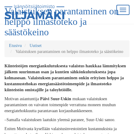
Valaistuksen parantaminen on
helppo ilmastoteko ja
säästökeino
Etusivu
Uutiset
Valaistuksen parantaminen on helppo ilmastoteko ja säästökeino
Kiinteistöjen energiankulutuksesta valaistus haukkaa lämmityksen
jälkeen suurimman osan ja kuntien sähkönkulutuksesta jopa
kolmasosan. Valaistuksen parantaminen onkin erityisen helppo ja
kustannustehokas energiansäästötoimenpide ja ilmastoteko
kiinteistön omistajille ja taloyhtiöille.
Motivan asiantuntija
Päivi Suur-Uskin
mukaan valaistuksen
parantaminen on vaivaton toimenpide verrattuna moneen muuhun
energiatehokkuutta parantavaan korjaushankkeeseen. ­
–Samalla valaistuksen laatukin yleensä paranee, Suur-Uski sanoo.
Eniten Motivasta kysellään valaistusinvestointien kustannuksista ja