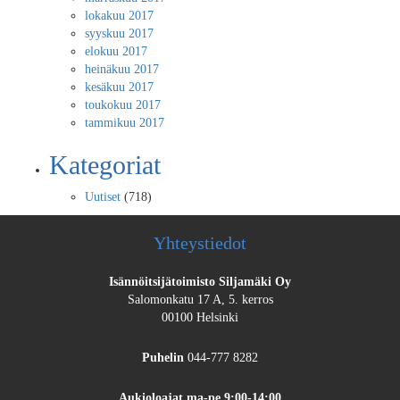
lokakuu 2017
syyskuu 2017
elokuu 2017
heinäkuu 2017
kesäkuu 2017
toukokuu 2017
tammikuu 2017
Kategoriat
Uutiset
(718)
Yhteystiedot
Isännöitsijätoimisto Siljamäki Oy
Salomonkatu 17 A, 5. kerros
00100 Helsinki
Puhelin
044-777 8282
Aukioloajat
ma-pe 9:00-14:00