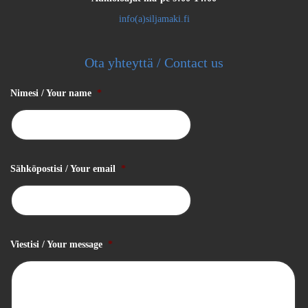
info(a)siljamaki.fi
Ota yhteyttä / Contact us
Nimesi / Your name
*
Sähköpostisi / Your email
*
Viestisi / Your message
*