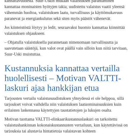
kannattavuudesta. Suur-Uskin mukaan valaistuksen parantaminen
kannattaa moninaisten hyötyjen takia; uudistettu valaistus vaatii yleensä
vähemmän huoltoa, valaistuksen laatu, turvallisuus ja käyttömukavuus
paranevat ja energiankulutus sekä siten myös päästöt vähenevät.
Jos kiinteistöstä löytyy jo ledit, seuraavaksi huomio kannattaa kiinnittää
valaistuksen ohjaukseen.
– Ohjatulla valaistuksella parannetaan nimenomaan turvallisuutta ja
saavutetaan säästöjä, kun valot ovat päällä vain silloin kun niitä tarvitaan,
Suur-Uski muistuttaa.
Kustannuksia kannattaa vertailla
huolellisesti – Motivan VALTTI-
laskuri ajaa hankkijan etua
Tarjousten vertailu valaistusuudistuksen yhteydessä ei ole helppoa, sillä
tarjoukset voivat vaihdella niin valaistuksen laatuominaisuuksien kuin
erilaisten laskennassa käytettyjen taustatietojen ja lukujen osalta.
Motivan tuottama VALTTI-elinkaarikustannuslaskuri on tarkoitettu
valaistushankinnan kokonaiskustannusten vertailuun, kun käytettävissä on
tarjouksia tai alustavia hintatietoja valaistavan kohteen