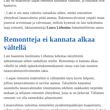
Laki on määritellyt laajan remontin kuitenkin vaikeasti, ja tulkinnat ovat
haastavia.
– Laki ei siis anna valmiita vastauksia siihen, minkä remonttien
yhteydessä latausvalmius pitää asentaa. Rakennusvalvonnat ympäri maan
joutuvat arvioimaan ja valvomaan, milloin kyseessä on lain tarkoittama
laaja remontti, lakiasiantuntija
Laura Lithenius
Isännöintiliitosta sanoo.
Remontteja
ei kannata alkaa
vältellä
Lain haasteista huolimatta Lithenius kehottaa taloyhtiöitä
suhtautumaan
siihen
rauhallisin mielin.
Remontteja
ei kannata alkaa
vältellä
tai tehdä
epä
tarkoituksenmuka
isesti
osissa vain
lain tuom
ien
latausvalmius
velvoitteiden takia.
–
Laajan remontin
määritelmä ei välttämättä täyty kovin helposti
,
jolloin
latausvalmiutta ei tarvitse asentaa.
Taloyhtiön kannattaa
suunnitella latausvalmiuden toteuttamista edelleen osakkaiden tarpeiden
mukaan ja sellaisen remontin yhteydessä, jossa se on järkevää. Tällainen
remontti voi olla esimerkiksi piharemontti
.
Latausvalmiu
s
tarkoittaa esimerkiksi pysäköintipaikkojen kaapelointia,