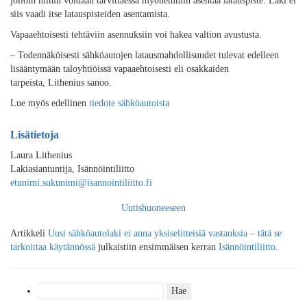
jolloin niihin voidaan tarvittaessa myöhemmin asentaa latauspiste.
Laki ei
siis vaadi
itse
latauspis
teide
n asentamista.
Vapaaehtoisesti tehtäviin asennuksiin voi hakea valtion avustusta.
–
Todennäköisesti sähköautojen lataus
mahdollisuudet
tulevat edelleen
lisääntymään taloyhtiöissä
vapaaehtoisesti eli
osakkaiden
tarpeista
, Lithenius sanoo
.
Lue myös edellinen
tiedote sähköautoista
Lisätietoja
Laura Lithenius
Lakiasiantuntija, Isännöintiliitto
etunimi.sukunimi@isannointiliitto.fi
Uutishuoneeseen
Artikkeli
Uusi sähköautolaki ei anna yksiselitteisiä vastauksia – tätä se
tarkoittaa käytännössä
julkaistiin ensimmäisen kerran
Isännöintiliitto
.
Haku: