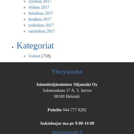
syyskuu 2017
elokuu 2017
heinäkuu 2017
kesäkuu 2017
toukokuu 2017
tammikuu 2017
Kategoriat
Uutiset
(718)
Yhteystiedot
Isännöitsijätoimisto Siljamäki Oy
Salomonkatu 17 A, 5. kerros
00100 Helsinki
Puhelin
044-777 8282
Aukioloajat
ma-pe 9:00-14:00
info(a)siljamaki.fi