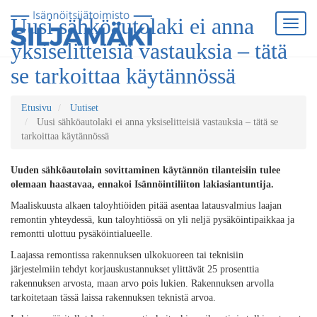
Uusi sähköautolaki ei anna
yksiselitteisiä vastauksia – tätä
se tarkoittaa käytännössä
Etusivu
Uutiset
Uusi sähköautolaki ei anna yksiselitteisiä vastauksia – tätä se
tarkoittaa käytännössä
Uu
den sähköautolain sovittaminen käytän
nön tilanteisiin
tulee
olemaan
haastavaa, ennakoi Isännöintiliiton lakiasiantuntija
.
Maaliskuusta alkaen taloyhtiöiden pitää asentaa latausvalmius laajan
remontin yhteydessä, kun taloyhtiössä on yli neljä pysäköintipaikkaa ja
remontti ulottuu pysäköintialueelle.
Laajassa remontissa rakennuksen
ulkokuoree
n tai teknisiin
järjestelmiin tehdyt korjauskustannukset ylittävät 25 prosenttia
rakennuksen arvosta, maan arvo pois lukien. Rakennuksen arvolla
tarkoitetaan tässä laissa rakennuksen teknistä arvoa.