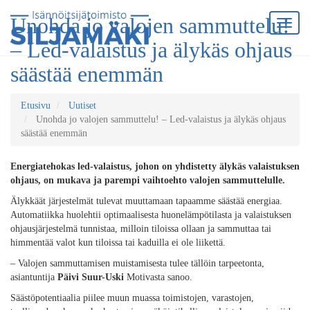
Unohda jo valojen sammuttelu!
– Led-valaistus ja älykäs ohjaus
säästää enemmän
Etusivu
Uutiset
Unohda jo valojen sammuttelu! – Led-valaistus ja älykäs ohjaus
säästää enemmän
Energiatehokas led-valaistus, johon on yhdistetty älykäs valaistuksen
ohjaus, on mukava ja parempi vaihtoehto valojen sammuttelulle.
Älykkäät järjestelmät tulevat muuttamaan tapaamme säästää energiaa.
Automatiikka huolehtii optimaalisesta huonelämpötilasta ja valaistuksen
ohjausjärjestelmä tunnistaa, milloin tiloissa ollaan ja sammuttaa tai
himmentää valot kun tiloissa tai kaduilla ei ole liikettä.
– Valojen sammuttamisen muistamisesta tulee tällöin tarpeetonta,
asiantuntija
Päivi Suur-Uski
Motivasta sanoo.
Säästöpotentiaalia piilee muun muassa toimistojen, varastojen,