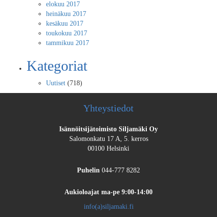
elokuu 2017
heinäkuu 2017
kesäkuu 2017
toukokuu 2017
tammikuu 2017
Kategoriat
Uutiset
(718)
Yhteystiedot
Isännöitsijätoimisto Siljamäki Oy
Salomonkatu 17 A, 5. kerros
00100 Helsinki
Puhelin
044-777 8282
Aukioloajat
ma-pe 9:00-14:00
info(a)siljamaki.fi