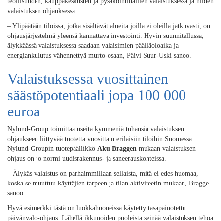
teollisuuden, kauppakeskusten ja pysäköintihallien valaistuksessa ja niiden
valaistuksen ohjauksessa.
– Ylipäätään tiloissa, jotka sisältävät alueita joilla ei oleilla jatkuvasti, on
ohjausjärjestelmä yleensä kannattava investointi. Hyvin suunnitellussa,
älykkäässä valaistuksessa saadaan valaisimien päälläoloaika ja
energiankulutus vähennettyä murto-osaan, Päivi Suur-Uski sanoo.
Valaistuksessa vuosittainen
säästöpotentiaali jopa 100 000
euroa
Nylund-Group toimittaa useita kymmeniä tuhansia valaistuksen
ohjaukseen liittyvää tuotetta vuosittain erilaisiin tiloihin Suomessa.
Nylund-Groupin tuotepäällikkö
Aku Braggen
mukaan valaistuksen
ohjaus on jo normi uudisrakennus- ja saneerauskohteissa.
– Älykäs valaistus on parhaimmillaan sellaista, mitä ei edes huomaa,
koska se muuttuu käyttäjien tarpeen ja tilan aktiviteetin mukaan, Bragge
sanoo.
Hyvä esimerkki tästä on luokkahuoneissa käytetty tasapainotettu
päivänvalo-ohjaus. Lähellä ikkunoiden puoleista seinää valaistuksen tehoa