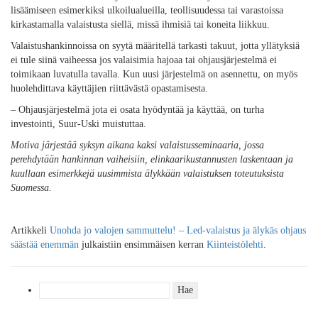
lisäämiseen esimerkiksi ulkoilualueilla, teollisuudessa tai varastoissa
kirkastamalla valaistusta siellä, missä ihmisiä tai koneita liikkuu.
Valaistushankinnoissa on syytä määritellä tarkasti takuut, jotta yllätyksiä
ei tule siinä vaiheessa jos valaisimia hajoaa tai ohjausjärjestelmä ei
toimikaan luvatulla tavalla. Kun uusi järjestelmä on asennettu, on myös
huolehdittava käyttäjien riittävästä opastamisesta.
– Ohjausjärjestelmä jota ei osata hyödyntää ja käyttää, on turha
investointi, Suur-Uski muistuttaa.
Motiva järjestää syksyn aikana kaksi valaistusseminaaria, jossa
perehdytään hankinnan vaiheisiin, elinkaarikustannusten laskentaan ja
kuullaan esimerkkejä uusimmista älykkään valaistuksen toteutuksista
Suomessa.
Artikkeli
Unohda jo valojen sammuttelu! – Led-valaistus ja älykäs ohjaus
säästää enemmän
julkaistiin ensimmäisen kerran
Kiinteistölehti
.
Haku: