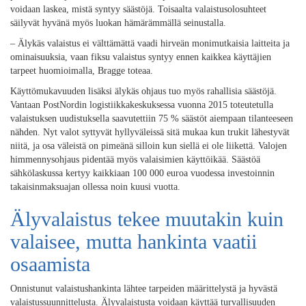
voidaan laskea, mistä syntyy säästöjä. Toisaalta valaistusolosuhteet
säilyvät hyvänä myös luokan hämärämmällä seinustalla.
– Älykäs valaistus ei välttämättä vaadi hirveän monimutkaisia laitteita ja
ominaisuuksia, vaan fiksu valaistus syntyy ennen kaikkea käyttäjien
tarpeet huomioimalla, Bragge toteaa.
Käyttömukavuuden lisäksi älykäs ohjaus tuo myös rahallisia säästöjä.
Vantaan PostNordin logistiikkakeskuksessa vuonna 2015 toteutetulla
valaistuksen uudistuksella saavutettiin 75 % säästöt aiempaan tilanteeseen
nähden. Nyt valot syttyvät hyllyväleissä sitä mukaa kun trukit lähestyvät
niitä, ja osa väleistä on pimeänä silloin kun siellä ei ole liikettä. Valojen
himmennysohjaus pidentää myös valaisimien käyttöikää. Säästöä
sähkölaskussa kertyy kaikkiaan 100 000 euroa vuodessa investoinnin
takaisinmaksuajan ollessa noin kuusi vuotta.
Älyvalaistus tekee muutakin kuin
valaisee, mutta hankinta vaatii
osaamista
Onnistunut valaistushankinta lähtee tarpeiden määrittelystä ja hyvästä
valaistussuunnittelusta. Älyvalaistusta voidaan käyttää turvallisuuden