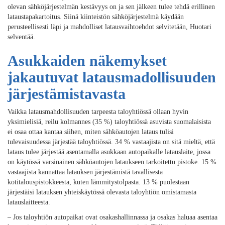
olevan sähköjärjestelmän kestävyys on ja sen jälkeen tulee tehdä erillinen
lataustapakartoitus. Siinä kiinteistön sähköjärjestelmä käydään
perusteellisesti läpi ja mahdolliset latausvaihtoehdot selvitetään, Huotari
selventää.
Asukkaiden näkemykset
jakautuvat latausmadollisuuden
järjestämistavasta
Vaikka latausmahdollisuuden tarpeesta taloyhtiössä ollaan hyvin
yksimielisiä, reilu kolmannes (35 %) taloyhtiössä asuvista suomalaisista
ei osaa ottaa kantaa siihen, miten sähköautojen lataus tulisi
tulevaisuudessa järjestää taloyhtiössä. 34 % vastaajista on sitä mieltä, että
lataus tulee järjestää asentamalla asukkaan autopaikalle latauslaite, jossa
on käytössä varsinainen sähköautojen lataukseen tarkoitettu pistoke. 15 %
vastaajista kannattaa latauksen järjestämistä tavallisesta
kotitalouspistokkeesta, kuten lämmitystolpasta. 13 % puolestaan
järjestäisi latauksen yhteiskäytössä olevasta taloyhtiön omistamasta
latauslaitteesta.
– Jos taloyhtiön autopaikat ovat osakashallinnassa ja osakas haluaa asentaa