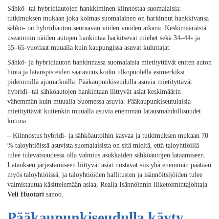
Sähkö- tai hybridiautojen hankkiminen kiinnostaa suomalaisia:
tutkimuksen mukaan joka kolmas suomalainen on harkinnut hankkivansa
sähkö- tai hybridiauton seuraavan viiden vuoden aikana. Keskimääräistä
useammin näiden autojen hankintaa harkitsevat miehet sekä 34–44- ja
55–65-vuotiaat muualla kuin kaupungissa asuvat kuluttajat.
Sähkö- ja hybridiauton hankinnassa suomalaisia mietityttävät eniten auton
hinta ja latauspisteiden saatavuus kodin ulkopuolella esimerkiksi
pidemmillä ajomatkoilla. Pääkaupunkiseudulla asuvia mietityttävät
hybridi- tai sähköautojen hankintaan liittyvät asiat keskimäärin
vähemmän kuin muualla Suomessa asuvia. Pääkaupunkiseutulaisia
mietityttävät kuitenkin muualla asuvia enemmän latausmahdollisuudet
kotona.
– Kiinnostus hybridi- ja sähköautoihin kasvaa ja tutkimuksen mukaan 70
% taloyhtiöissä asuvista suomalaisista on sitä mieltä, että taloyhtiöillä
tulee tulevaisuudessa olla valmius asukkaiden sähköautojen lataamiseen.
Latauksen järjestämiseen liittyvät asiat nostavat siis yhä enemmän päätään
myös taloyhtiöissä, ja taloyhtiöiden hallitusten ja isännöitsijöiden tulee
valmistautua käsittelemään asiaa, Realia Isännöinnin liiketoimintajohtaja
Veli Huotari
sanoo.
Pääkaupunkiseudulla käyty