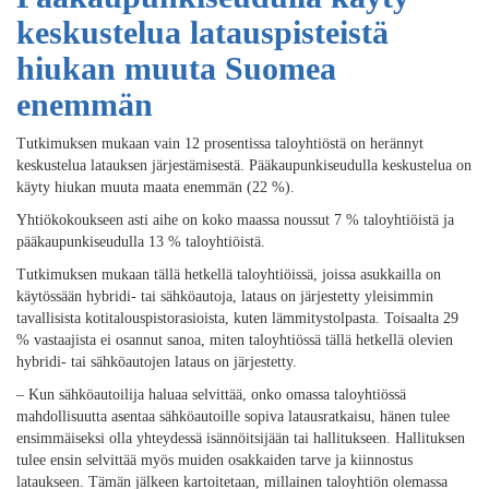
keskustelua latauspisteistä
hiukan muuta Suomea
enemmän
Tutkimuksen mukaan vain 12 prosentissa taloyhtiöstä on herännyt
keskustelua latauksen järjestämisestä. Pääkaupunkiseudulla keskustelua on
käyty hiukan muuta maata enemmän (22 %).
Yhtiökokoukseen asti aihe on koko maassa noussut 7 % taloyhtiöistä ja
pääkaupunkiseudulla 13 % taloyhtiöistä.
Tutkimuksen mukaan tällä hetkellä taloyhtiöissä, joissa asukkailla on
käytössään hybridi- tai sähköautoja, lataus on järjestetty yleisimmin
tavallisista kotitalouspistorasioista, kuten lämmitystolpasta. Toisaalta 29
% vastaajista ei osannut sanoa, miten taloyhtiössä tällä hetkellä olevien
hybridi- tai sähköautojen lataus on järjestetty.
– Kun sähköautoilija haluaa selvittää, onko omassa taloyhtiössä
mahdollisuutta asentaa sähköautoille sopiva latausratkaisu, hänen tulee
ensimmäiseksi olla yhteydessä isännöitsijään tai hallitukseen. Hallituksen
tulee ensin selvittää myös muiden osakkaiden tarve ja kiinnostus
lataukseen. Tämän jälkeen kartoitetaan, millainen taloyhtiön olemassa