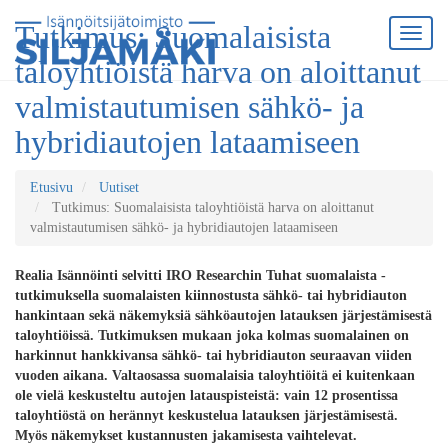
Tutkimus: Suomalaisista
taloyhtiöistä harva on aloittanut
valmistautumisen sähkö- ja
hybridiautojen lataamiseen
Etusivu
Uutiset
Tutkimus: Suomalaisista taloyhtiöistä harva on aloittanut
valmistautumisen sähkö- ja hybridiautojen lataamiseen
Realia Isännöinti selvitti IRO Researchin Tuhat suomalaista -
tutkimuksella suomalaisten kiinnostusta sähkö- tai hybridiauton
hankintaan sekä näkemyksiä sähköautojen latauksen järjestämisestä
taloyhtiöissä. Tutkimuksen mukaan joka kolmas suomalainen on
harkinnut hankkivansa sähkö- tai hybridiauton seuraavan viiden
vuoden aikana. Valtaosassa suomalaisia taloyhtiöitä ei kuitenkaan
ole vielä keskusteltu autojen latauspisteistä: vain 12 prosentissa
taloyhtiöstä on herännyt keskustelua latauksen järjestämisestä.
Myös näkemykset kustannusten jakamisesta vaihtelevat.