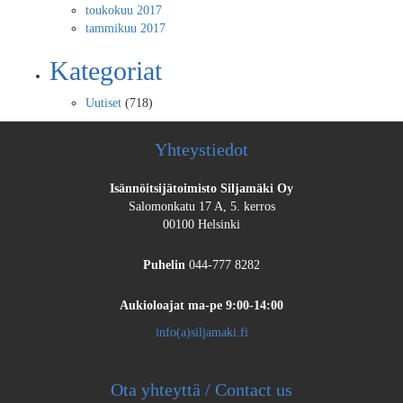
toukokuu 2017
tammikuu 2017
Kategoriat
Uutiset
(718)
Yhteystiedot
Isännöitsijätoimisto Siljamäki Oy
Salomonkatu 17 A, 5. kerros
00100 Helsinki
Puhelin
044-777 8282
Aukioloajat
ma-pe 9:00-14:00
info(a)siljamaki.fi
Ota yhteyttä / Contact us