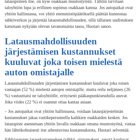
latauspisteen itse, on kyse osakkaan muutostyöstä. Tällöin tarvitaan
taloyhtiön lupa ja erillinen sopimus osakkaan kanssa. Jos autopaikat ovat
yhtiön hallinnassa, voi yhtiö enemmistöpäätöksellä päättää kunnostaa
sähköverkon ja järjestää latausmahdollisuuden, sillä tällaisen uudistuksen
katsotaan nykyään olevan tavanomaista tasoa, Huotari sanoo.
Latausmahdollisuuden
järjestämisen kustannukset
kuuluvat joka toisen mielestä
auton omistajalle
Latausmahdollisuuden järjestämisen kustannukset kuuluvat joka toisen
vastaajan (52 %) mielestä autojen omistajille, mutta reilu neljännes (26
%) vastuuttaisi ne taloyhtiölle, erityisesti pääkaupunkiseudulla asuvat.
Joka viides (22 %) ei osannut ottaa kantaa asiaan.
– Jos autopaikat ovat yhtiön hallinnassa, voidaan latausjärjestelmän
kustannukset jakaa vastikeperusteella kaikkien osakkaiden kesken. Jos
latauspiste asennetaan yhtiön luvalla osakkaan omana muutostyönä, vastaa
hän lähtökohtaisesti itse aiheutuvista kustannuksista, Huotari selventää.
Sähköautojen latauskustannukset (sähkö, siirtomaksut, verot) kuuluvat