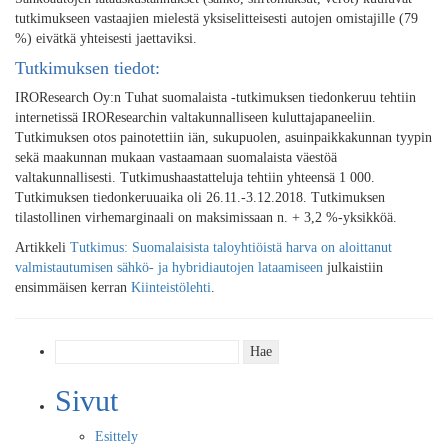
tutkimukseen vastaajien mielestä yksiselitteisesti autojen omistajille (79
%) eivätkä yhteisesti jaettaviksi.
Tutkimuksen tiedot:
IROResearch Oy:n Tuhat suomalaista -tutkimuksen tiedonkeruu tehtiin
internetissä IROResearchin valtakunnalliseen kuluttajapaneeliin.
Tutkimuksen otos painotettiin iän, sukupuolen, asuinpaikkakunnan tyypin
sekä maakunnan mukaan vastaamaan suomalaista väestöä
valtakunnallisesti. Tutkimushaastatteluja tehtiin yhteensä 1 000.
Tutkimuksen tiedonkeruuaika oli 26.11.-3.12.2018. Tutkimuksen
tilastollinen virhemarginaali on maksimissaan n. + 3,2 %-yksikköä.
Artikkeli
Tutkimus: Suomalaisista taloyhtiöistä harva on aloittanut
valmistautumisen sähkö- ja hybridiautojen lataamiseen
julkaistiin
ensimmäisen kerran
Kiinteistölehti
.
Haku:
Sivut
Esittely