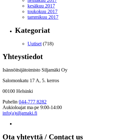
heinäkuu 2017
kesäkuu 2017
toukokuu 2017
tammikuu 2017
Kategoriat
Uutiset
(718)
Yhteystiedot
Isännöitsijätoimisto Siljamäki Oy
Salomonkatu 17 A, 5. kerros
00100 Helsinki
Puhelin
044-777 8282
Aukioloajat
ma-pe 9:00-14:00
info(a)siljamaki.fi
Ota yhteyttä / Contact us