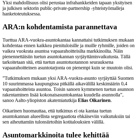
Yksi mahdollisuus olisi perustaa infrahankkeiden tapaan yksityisen
ja julkisen sektorin public-private-partnership -yhteistyömalleja
hanketoteutuksessa.
ARA:n kohdentamista parannettava
Tuettua ARA-vuokra-asuntokantaa kannattaisi tutkimuksen mukaan
kohdentaa ennen kaikkea pienituloisille ja muille ryhmille, joiden on
vaikea vuokrata asuntoa vapaarahoitteisilta markkinoilta. Näin
pienennettäisiin tuetun asuntokannan syrjäyttämisvaikutusta. Tällä
tarkoitetaan sitä, että tuetun asuntotuotannon seurauksena
vapaarahoitteinen asuntotarjonta on pienempi kuin se muutoin olisi.
”Tutkimuksen mukaan yksi ARA-vuokra-asunto syrjäyttää Suomen
10 suurimmassa kaupungissa pitkällä aikavälillä keskimäärin 0,4
vapaarahoitteista asuntoa. Toisin sanoen kymmenen tuetun asunnon
rakentaminen lisää kokonaisasuntokantaa kuudella asunnolla”,
sanoo Aalto-yliopiston akatemiatutkija
Elias Oikarinen
.
Oikarinen huomauttaa, että tutkimus ei ota kantaa tuetun
asuntokannan alueellista segregaatiota ehkäiseviin vaikutuksiin tai
sen aiheuttamiin tulonsiirtoihin kotitalouksien välillä.
Asuntomarkkinoita tulee kehittää