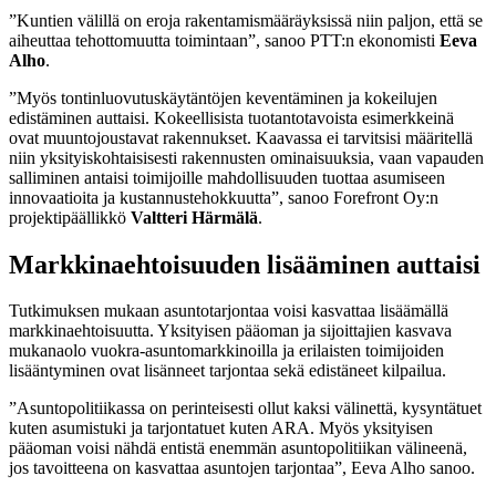
”Kuntien välillä on eroja rakentamismääräyksissä niin paljon, että se
aiheuttaa tehottomuutta toimintaan”, sanoo PTT:n ekonomisti
Eeva
Alho
.
”Myös tontinluovutuskäytäntöjen keventäminen ja kokeilujen
edistäminen auttaisi. Kokeellisista tuotantotavoista esimerkkeinä
ovat muuntojoustavat rakennukset. Kaavassa ei tarvitsisi määritellä
niin yksityiskohtaisisesti rakennusten ominaisuuksia, vaan vapauden
salliminen antaisi toimijoille mahdollisuuden tuottaa asumiseen
innovaatioita ja kustannustehokkuutta”, sanoo Forefront Oy:n
projektipäällikkö
Valtteri Härmälä
.
Markkinaehtoisuuden lisääminen auttaisi
Tutkimuksen mukaan asuntotarjontaa voisi kasvattaa lisäämällä
markkinaehtoisuutta. Yksityisen pääoman ja sijoittajien kasvava
mukanaolo vuokra-asuntomarkkinoilla ja erilaisten toimijoiden
lisääntyminen ovat lisänneet tarjontaa sekä edistäneet kilpailua.
”Asuntopolitiikassa on perinteisesti ollut kaksi välinettä, kysyntätuet
kuten asumistuki ja tarjontatuet kuten ARA. Myös yksityisen
pääoman voisi nähdä entistä enemmän asuntopolitiikan välineenä,
jos tavoitteena on kasvattaa asuntojen tarjontaa”, Eeva Alho sanoo.