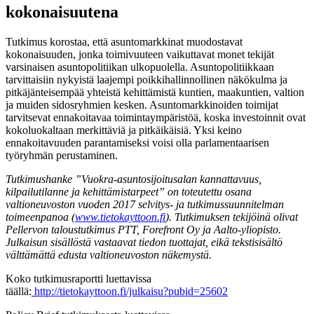
kokonaisuutena
Tutkimus korostaa, että asuntomarkkinat muodostavat
kokonaisuuden, jonka toimivuuteen vaikuttavat monet tekijät
varsinaisen asuntopolitiikan ulkopuolella. Asuntopolitiikkaan
tarvittaisiin nykyistä laajempi poikkihallinnollinen näkökulma ja
pitkäjänteisempää yhteistä kehittämistä kuntien, maakuntien, valtion
ja muiden sidosryhmien kesken. Asuntomarkkinoiden toimijat
tarvitsevat ennakoitavaa toimintaympäristöä, koska investoinnit ovat
kokoluokaltaan merkittäviä ja pitkäikäisiä. Yksi keino
ennakoitavuuden parantamiseksi voisi olla parlamentaarisen
työryhmän perustaminen.
Tutkimushanke ”Vuokra-asuntosijoitusalan kannattavuus,
kilpailutilanne ja kehittämistarpeet” on toteutettu osana
valtioneuvoston vuoden 2017 selvitys- ja tutkimussuunnitelman
toimeenpanoa (
www.tietokayttoon.fi
). Tutkimuksen tekijöinä olivat
Pellervon taloustutkimus PTT, Forefront Oy ja Aalto-yliopisto.
Julkaisun sisällöstä vastaavat tiedon tuottajat, eikä tekstisisältö
välttämättä edusta valtioneuvoston näkemystä.
Koko tutkimusraportti luettavissa
täällä:
http://tietokayttoon.fi/julkaisu?pubid=25602