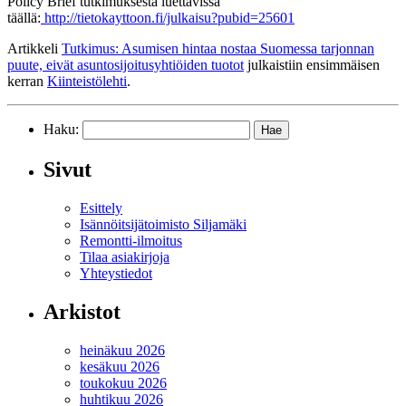
Policy Brief tutkimuksesta luettavissa
täällä:
http://tietokayttoon.fi/julkaisu?pubid=25601
Artikkeli
Tutkimus: Asumisen hintaa nostaa Suomessa tarjonnan
puute, eivät asuntosijoitusyhtiöiden tuotot
julkaistiin ensimmäisen
kerran
Kiinteistölehti
.
Haku:
Sivut
Esittely
Isännöitsijätoimisto Siljamäki
Remontti-ilmoitus
Tilaa asiakirjoja
Yhteystiedot
Arkistot
heinäkuu 2026
kesäkuu 2026
toukokuu 2026
huhtikuu 2026