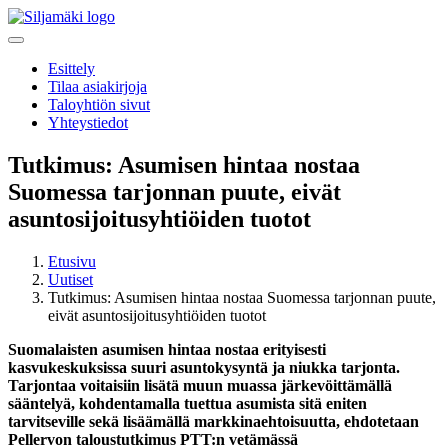
Esittely
Tilaa asiakirjoja
Taloyhtiön sivut
Yhteystiedot
Tutkimus: Asumisen hintaa nostaa
Suomessa tarjonnan puute, eivät
asuntosijoitusyhtiöiden tuotot
Etusivu
Uutiset
Tutkimus: Asumisen hintaa nostaa Suomessa tarjonnan puute,
eivät asuntosijoitusyhtiöiden tuotot
Suomalaisten asumisen hintaa nostaa erityisesti
kasvukeskuksissa suuri asuntokysyntä ja niukka tarjonta.
Tarjontaa voitaisiin lisätä muun muassa järkevöittämällä
sääntelyä, kohdentamalla tuettua asumista sitä eniten
tarvitseville sekä lisäämällä markkinaehtoisuutta, ehdotetaan
Pellervon taloustutkimus PTT:n vetämässä