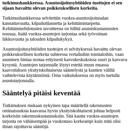
tutkimushankkeessa. Asuntosijoitusyhtiöiden tuottojen ei sen
sijaan havaittu olevan poikkeuksellisen korkeita.
Tutkimushankkeessa selvitettiin vuokra-asuntosijoitusalan
kannattavuutta, kilpailutilannetta ja kehittämistarpeita.
Kehittämisehdotusten tavoitteena on hillitä asumiskustannusten
nousua, lisätä vuokra-asuntojen tarjontaa sekä työvoiman
liikkuvuutta ja talouden kilpailukykyä.
Asuntosijoitusyhtiöiden tuottojen ei selvityksessä havaittu olevan
poikkeuksellisen korkeita suhteessa vertailuihin toimialoihin, vaan
asumisen hintaa nostaa erityisesti kasvukeskuksissa suuri ja kasvava
kysyntä. Asuntojen tarjonnalle löytyi esteitä muun muassa
kaavoituksen yksityiskohtaisesta sääntelystä ja kuntien välillä
vaihtelevista käytännöistä. Oma vaikutuksensa on myös tuetulla
asuntotarjonnalla.
Sääntelyä pitäisi keventää
Tutkimuksen mukaan nykyinen tapa määritellä rakennusten
ominaisuuksia kaavassa hyvin yksityiskohtaisesti johtaa helposti
korkeisiin rakennuskustannuksiin. Sitä kautta vuokra-asuntojen
tarjonta on vähäisempää ja vuokrataso korkeampi kuin mitä olisi
ilman rajoittavia sääntöjä.