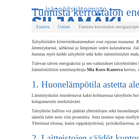
Tunnista kerrostalon en
Etusivu
Uutiset
Tunnista kerrostalon energiasyöpö
Taloyhtiöiden kiinteistökustannukset ovat rajussa nousussa.
lämmityksessä, sähkössä ja lämpimän veden kulutuksessa. Isä
haastaa myös kaikki taloyhtiöt sekä koko isännöintialan muk
Tulevan talven energiakriisi ja sen vaikutukset taloyhtiöide
Isännöintiliiton toimitusjohtaja
Mia Koro-Kanerva
kertoo, m
1. Huonelämpötila astetta a
Lämmityskulut muodostavat kaksi kolmasosaa taloyhtiön hoito
kulupaineisiin merkittävästi.
Taloyhtiön hallitus voi päättää yhteistilojen sekä huonelämpöt
säästöä tulee noin viisi prosenttia. Jotta muutos sujuu mielly
Yhteisissä tiloissa, kuten rappukäytävissä, pyöräkellareissa, au
2. Laitteistojen säädöt kunto