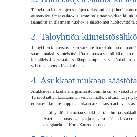
Taloyhtiön laitteistojen säätöjen tarkistaminen ja huoltamine
esimerkiksi ilmanvaihto- ja lämmityslaitteet voidaan hillitä 
isännöitsijän tilaamaan huolto- ja säätötoimet huoltoyhtiöltä ta
3. Taloyhtiön kiinteistösähk
Taloyhtiön kiinteistösähkön vaikutus hoitokuluihin on noin 
suuremmaksi. Kiinteistösähkön kulutusta voi hillitä muun m
lämpiävissä kerrostaloissa lämpöpumppujen sähkönkulutus va
vähentää myös sähkönkulutusta.
4. Asukkaat mukaan säästöta
Asukkaiden arkisilla energiansäästötoimilla on iso vaikutu
Termostaattien kääntäminen viileämmälle, viileämmät ja lyh
erityisesti kulutushuippujen aikaan arki-iltaisin auttavat sääs
–
Taloyhtiön kannattaa viestiä näistä toimista asukkai
Astetta alemmas -kampanjaan, viestimään asiasta omie
energiatekoja, Koro-Kanerva sanoo.