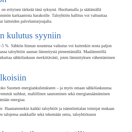
n on erityisen tärkeää tänä syksynä. Huoltamalla ja säätämällä
lämmön karkaamista harakoille. Taloyhtiön hallitus voi valtuuttaa
i laitteiden palveluntarjoajalta.
ön kulutus syyniin
4–5 %. Sähkön hinnan noustessa vaikutus voi kuitenkin nosta paljon
uassa taloyhtiön saunan lämmitystä pienentämällä. Maalämmöllä
ikuttaa sähkölaskuun merkittävästi, joten lämmityksen vähentäminen
lkoisiin
s koko Suomen energiankulutukseen – ja myös omaan sähkölaskuunsa.
yemmät suihkut, maltillinen saunominen sekä energiansäästäminen
tämään energiaa.
lle. Haastammekin kaikki taloyhtiöt ja isännöintialan toimijat mukaan
n talojensa asukkaille sekä tekemään omia, taloyhtiötason