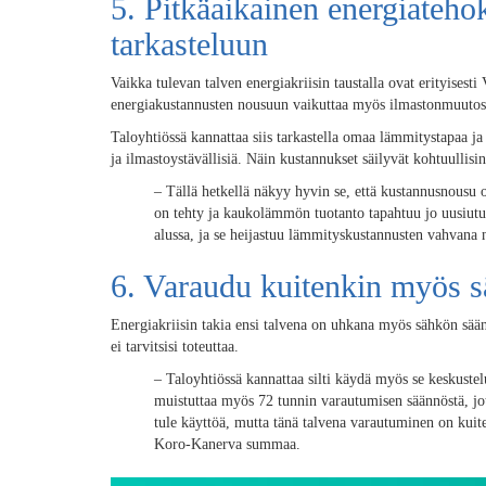
5. Pitkäaikainen energiateho
tarkasteluun
Vaikka tulevan talven energiakriisin taustalla ovat erityises
energiakustannusten nousuun vaikuttaa myös ilmastonmuutos ja 
Taloyhtiössä kannattaa siis tarkastella omaa lämmitystapaa ja 
ja ilmastoystävällisiä. Näin kustannukset säilyvät kohtuullisi
–
Tällä hetkellä näkyy hyvin se, että kustannusnousu 
on tehty ja kaukolämmön tuotanto tapahtuu jo uusiutu
alussa, ja se heijastuu lämmityskustannusten vahvan
6. Varaudu kuitenkin myös 
Energiakriisin takia ensi talvena on uhkana myös sähkön sään
ei tarvitsisi toteuttaa.
–
Taloyhtiössä kannattaa silti käydä myös se keskustelu
muistuttaa myös 72 tunnin varautumisen säännöstä, jota
tule käyttöä, mutta tänä talvena varautuminen on kuit
Koro-Kanerva summaa.