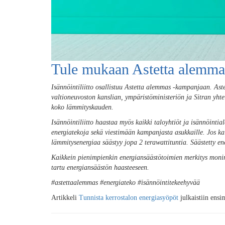
Tule mukaan Astetta alemma
Isännöintiliitto osallistuu Astetta alemmas -kampanjaan.
Ast
valtioneuvoston kanslian, ympäristöministeriön ja Sitran yh
koko lämmityskauden.
Isännöintiliitto haastaa myös kaikki taloyhtiöt ja isännöin
energiatekoja sekä viestimään kampanjasta asukkaille. Jos ka
lämmitysenergiaa säästyy jopa 2 terawattituntia. Säästetty e
Kaikkein pienimpienkin energiansäästötoimien merkitys monin
tartu energiansäästön haasteeseen.
#astettaalemmas #energiateko #isännöintitekeehyvää
Artikkeli
Tunnista kerrostalon energiasyöpöt
julkaistiin ens