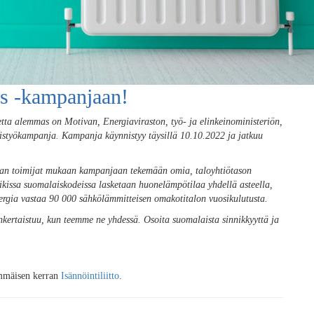
s -kampanjaan!
etta alemmas on Motivan, Energiaviraston, työ- ja elinkeinoministeriön,
teistyökampanja. Kampanja käynnistyy täysillä 10.10.2022 ja jatkuu
tialan toimijat mukaan kampanjaan tekemään omia, taloyhtiötason
ikissa suomalaiskodeissa lasketaan huonelämpötilaa yhdellä asteella,
nergia vastaa 90 000 sähkölämmitteisen omakotitalon vuosikulutusta.
kertaistuu, kun teemme ne yhdessä. Osoita suomalaista sinnikkyyttä ja
immäisen kerran
Isännöintiliitto
.