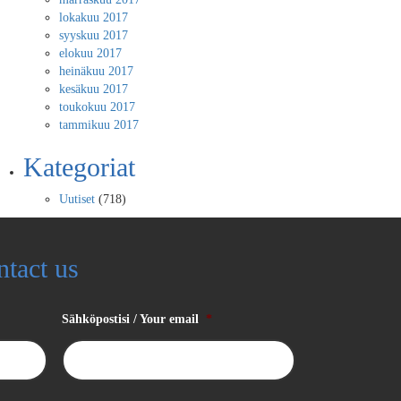
lokakuu 2017
syyskuu 2017
elokuu 2017
heinäkuu 2017
kesäkuu 2017
toukokuu 2017
tammikuu 2017
Kategoriat
Uutiset
(718)
ntact us
Sähköpostisi / Your email
*