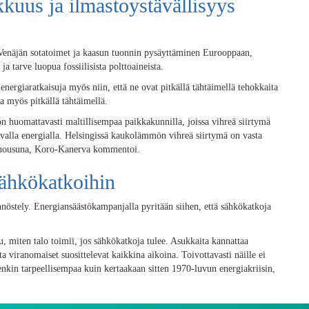
kkuus ja ilmastoystävällisyys
ti Venäjän sotatoimet ja kaasun tuonnin pysäyttäminen Eurooppaan,
tarve luopua fossiilisista polttoaineista.
energiaratkaisuja myös niin, että ne ovat pitkällä tähtäimellä tehokkaita
na myös pitkällä tähtäimellä.
on huomattavasti maltillisempaa paikkakunnilla, joissa vihreä siirtymä
valla energialla. Helsingissä kaukolämmön vihreä siirtymä on vasta
a nousuna, Koro-Kanerva kommentoi.
sähkökatkoihin
nöstely. Energiansäästökampanjalla pyritään siihen, että sähkökatkoja
, miten talo toimii, jos sähkökatkoja tulee. Asukkaita kannattaa
 viranomaiset suosittelevat kaikkina aikoina. Toivottavasti näille ei
enkin tarpeellisempaa kuin kertaakaan sitten 1970-luvun energiakriisin,