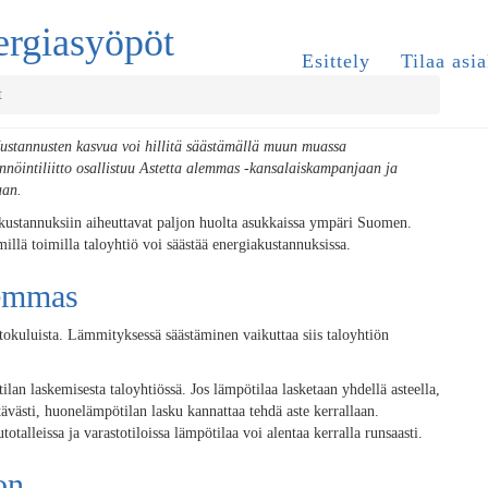
ergiasyöpöt
Esittely
Tilaa asia
t
 Kustannusten kasvua voi hillitä säästämällä muun muassa
nnöintiliitto osallistuu Astetta alemmas -kansalaiskampanjaan ja
aan.
n kustannuksiin aiheuttavat paljon huolta asukkaissa ympäri Suomen.
illä toimilla taloyhtiö voi säästää energiakustannuksissa.
lemmas
kuluista. Lämmityksessä säästäminen vaikuttaa siis taloyhtiön
ilan laskemisesta taloyhtiössä. Jos lämpötilaa lasketaan yhdellä asteella,
ttävästi, huonelämpötilan lasku kannattaa tehdä aste kerrallaan.
totalleissa ja varastotiloissa lämpötilaa voi alentaa kerralla runsaasti.
on