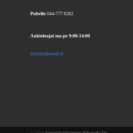
Puhelin
044-777 8282
Aukioloajat
ma-pe 9:00-14:00
info(a)siljamaki.fi
© 2026
Isännöitsijätoimisto Siljamäki Oy