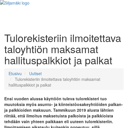
Tulorekisteriin ilmoitettava
taloyhtiön maksamat
hallituspalkkiot ja palkat
Etusivu
Uutiset
Tulorekisteriin ilmoitettava taloyhtiön maksamat
hallituspalkkiot ja palkat
Ensi vuoden alussa käyttöön tuleva tulorekisteri tuo
muutoksia myös asunto- ja kiinteistöosakeyhtiöiden palkan-
ja palkkioiden maksuun. Tammikuun 2019 alusta lähtien
riittää, että ilmoitus maksetuista palkoista ja palkkioista
tehdään vain yhteen paikkaan eli uuteen tulorekisteriin.
Ilmoittamisen aikataulu kuitenkin nopeutuu, sillä