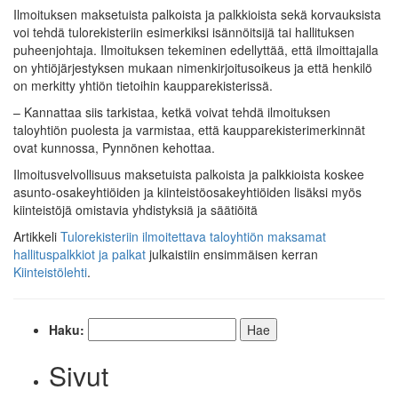
Ilmoituksen maksetuista palkoista ja palkkioista sekä korvauksista
voi tehdä tulorekisteriin esimerkiksi isännöitsijä tai hallituksen
puheenjohtaja. Ilmoituksen tekeminen edellyttää, että ilmoittajalla
on yhtiöjärjestyksen mukaan nimenkirjoitusoikeus ja että henkilö
on merkitty yhtiön tietoihin kaupparekisterissä.
– Kannattaa siis tarkistaa, ketkä voivat tehdä ilmoituksen
taloyhtiön puolesta ja varmistaa, että kaupparekisterimerkinnät
ovat kunnossa, Pynnönen kehottaa.
Ilmoitusvelvollisuus maksetuista palkoista ja palkkioista koskee
asunto-osakeyhtiöiden ja kiinteistöosakeyhtiöiden lisäksi myös
kiinteistöjä omistavia yhdistyksiä ja säätiöitä
Artikkeli
Tulorekisteriin ilmoitettava taloyhtiön maksamat
hallituspalkkiot ja palkat
julkaistiin ensimmäisen kerran
Kiinteistölehti
.
Haku:
Sivut