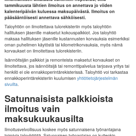
tammikuusta lähtien ilmoitus on annettava jo viiden
kalenteripäivän kuluessa maksupäivästä. Ilmoitus on
pääsääntöisesti annettava sähköisesti.
Taloyhtiön on ilmoitettava tulorekisteriin myös taloyhtiön
hallituksen jäsenille maksetut kokouspalkkiot. Jos taloyhtiö
maksaa hallituksen jäsenille kustannusten korvauksia esimerkiksi
oman puhelimen käytöstä tai kilometrikorvauksia, myös nämä
korvaukset on ilmoitettava tulorekisteriin.
Isännöitsijän palkkiot ja remonteista maksetut korvaukset on
ilmoitettava, jos isännöitsijä tai remonttipalvelua tarjoava yritys tai
henkilö ei ole ennakkoperintärekisterissä. Taloyhtiö voi tarkastaa
ennakkoperintärekisteriin kuulumisen
yhtiötietojärjestelmän
sivuilta
.
Satunnaisista palkkioista
ilmoitus vain
maksukuukausilta
Ilmoitusvelvollisuus koskee myös satunnaisena työnantajana
toimivia taloyhtiöitä. Satunnaisen työnantajan on kuitenkin