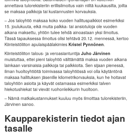
annettava tulorekisteriin erillisilmoitus vain niiltä kuukausilta, joilta
se maksaa palkkoja tai kustannusten korvauksia.
– Jos taloyhtiö maksaa koko vuoden hallituspalkkiot esimerkiksi
15. joulukuuta, eikä muita palkka- tai ansiotuloja ole vuoden
aikana maksettu, yhtiön tulee tehdä ainoastaan yksi ilmoitus.
Tässä tapauksessa ilmoitus olisi tehtävä 20.12. mennessä, kertoo
Kiinteistöliiton apulaispäälakimies
Kristel Pynnönen
.
Kiinteistöliiton talous- ja veroasiantuntija
Juho Järvinen
muistuttaa, ettei pieni taloyhtiö välttämättä maksa vuoden aikana
lainkaan varsinaisia palkkoja tai palkkioita. Sen sijaan pienessä,
ilman huoltoyhtiöitä toimivassa taloyhtiössä voi olla käytäntönä
maksaa hallituksen jäsenille kilometrikorvauksia, kun he hoitavat
taloyhtiön asioita ja käyvät ostamassa esimerkiksi talven
hiekotushiekat tai vievät ruohonleikkurin huoltoon.
– Nämä matkakustannukset kuuluu myös ilmoittaa tulorekisteriin,
Järvinen sanoo.
Kaupparekisterin tiedot ajan
tasalle