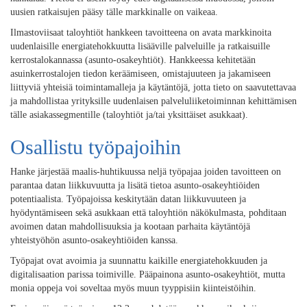
uusien ratkaisujen pääsy tälle markkinalle on vaikeaa.
Ilmastoviisaat taloyhtiöt hankkeen tavoitteena on avata markkinoita
uudenlaisille energiatehokkuutta lisääville palveluille ja ratkaisuille
kerrostalokannassa (asunto-osakeyhtiöt). Hankkeessa kehitetään
asuinkerrostalojen tiedon keräämiseen, omistajuuteen ja jakamiseen
liittyviä yhteisiä toimintamalleja ja käytäntöjä, jotta tieto on saavutettavaa
ja mahdollistaa yrityksille uudenlaisen palveluliiketoiminnan kehittämisen
tälle asiakassegmentille (taloyhtiöt ja/tai yksittäiset asukkaat).
Osallistu työpajoihin
Hanke järjestää maalis-huhtikuussa neljä työpajaa joiden tavoitteen on
parantaa datan liikkuvuutta ja lisätä tietoa asunto-osakeyhtiöiden
potentiaalista. Työpajoissa keskitytään datan liikkuvuuteen ja
hyödyntämiseen sekä asukkaan että taloyhtiön näkökulmasta, pohditaan
avoimen datan mahdollisuuksia ja kootaan parhaita käytäntöjä
yhteistyöhön asunto-osakeyhtiöiden kanssa.
Työpajat ovat avoimia ja suunnattu kaikille energiatehokkuuden ja
digitalisaation parissa toimiville. Pääpainona asunto-osakeyhtiöt, mutta
monia oppeja voi soveltaa myös muun tyyppisiin kiinteistöihin.