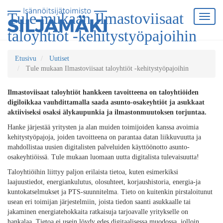
Tule mukaan Ilmastoviisaat
taloyhtiöt -kehitystyöpajoihin
Etusivu
Uutiset
Tule mukaan Ilmastoviisaat taloyhtiöt -kehitystyöpajoihin
Ilmastoviisaat taloyhtiöt hankkeen tavoitteena on taloyhtiöiden
digiloikkaa vauhdittamalla saada asunto-osakeyhtiöt ja asukkaat
aktiiviseksi osaksi älykaupunkia ja ilmastonmuutoksen torjuntaa.
Hanke järjestää yritysten ja alan muiden toimijoiden kanssa avoimia
kehitystyöpajoja, joiden tavoitteena on parantaa datan liikkuvuutta ja
mahdollistaa uusien digitalisten palveluiden käyttöönotto asunto-
osakeyhtiöissä. Tule mukaan luomaan uutta digitalista tulevaisuutta!
Taloyhtiöihin liittyy paljon erilaista tietoa, kuten esimerkiksi
laajuustiedot, energiankulutus, olosuhteet, korjaushistoria, energia-ja
kuntokatselmukset ja PTS-suunnitelma. Tieto on kuitenkin pirstaloitunut
usean eri toimijan järjestelmiin, joista tiedon saanti asukkaalle tai
jakaminen energiatehokkaita ratkaisuja tarjoavalle yritykselle on
hankalaa. Tietoa ei usein löydy edes digitaalisessa muodossa, jolloin