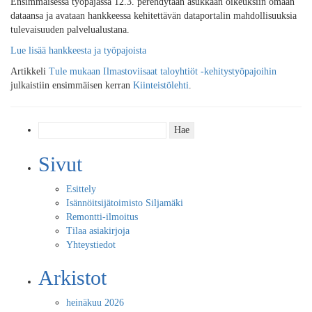
Ensimmäisessä työpajassa 12.3. perehdytään asukkaan oikeuksiin omaan
dataansa ja avataan hankkeessa kehitettävän dataportalin mahdollisuuksia
tulevaisuuden palvelualustana.
Lue lisää hankkeesta ja työpajoista
Artikkeli
Tule mukaan Ilmastoviisaat taloyhtiöt -kehitystyöpajoihin
julkaistiin ensimmäisen kerran
Kiinteistölehti
.
Haku:
Sivut
Esittely
Isännöitsijätoimisto Siljamäki
Remontti-ilmoitus
Tilaa asiakirjoja
Yhteystiedot
Arkistot
heinäkuu 2026