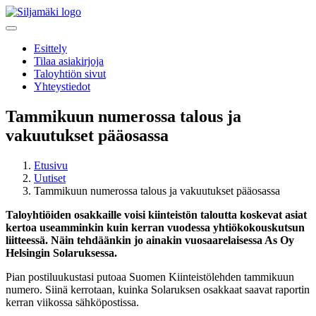
Esittely
Tilaa asiakirjoja
Taloyhtiön sivut
Yhteystiedot
Tammikuun numerossa talous ja
vakuutukset pääosassa
Etusivu
Uutiset
Tammikuun numerossa talous ja vakuutukset pääosassa
Taloyhtiöiden osakkaille voisi kiinteistön taloutta koskevat asiat
kertoa useamminkin kuin kerran vuodessa yhtiökokouskutsun
liitteessä. Näin tehdäänkin jo ainakin vuosaarelaisessa As Oy
Helsingin Solaruksessa.
Pian postiluukustasi putoaa Suomen Kiinteistölehden tammikuun
numero. Siinä kerrotaan, kuinka Solaruksen osakkaat saavat raportin
kerran viikossa sähköpostissa.