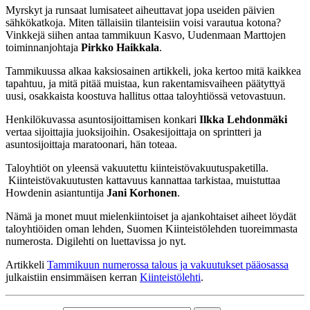
Myrskyt ja runsaat lumisateet aiheuttavat jopa useiden päivien
sähkökatkoja. Miten tällaisiin tilanteisiin voisi varautua kotona?
Vinkkejä siihen antaa tammikuun Kasvo, Uudenmaan Marttojen
toiminnanjohtaja
Pirkko Haikkala
.
Tammikuussa alkaa kaksiosainen artikkeli, joka kertoo mitä kaikkea
tapahtuu, ja mitä pitää muistaa, kun rakentamisvaiheen päätyttyä
uusi, osakkaista koostuva hallitus ottaa taloyhtiössä vetovastuun.
Henkilökuvassa asuntosijoittamisen konkari
Ilkka Lehdonmäki
vertaa sijoittajia juoksijoihin. Osakesijoittaja on sprintteri ja
asuntosijoittaja maratoonari, hän toteaa.
Taloyhtiöt on yleensä vakuutettu kiinteistövakuutuspaketilla.
Kiinteistövakuutusten kattavuus kannattaa tarkistaa, muistuttaa
Howdenin asiantuntija
Jani Korhonen
.
Nämä ja monet muut mielenkiintoiset ja ajankohtaiset aiheet löydät
taloyhtiöiden oman lehden, Suomen Kiinteistölehden tuoreimmasta
numerosta. Digilehti on luettavissa jo nyt.
Artikkeli
Tammikuun numerossa talous ja vakuutukset pääosassa
julkaistiin ensimmäisen kerran
Kiinteistölehti
.