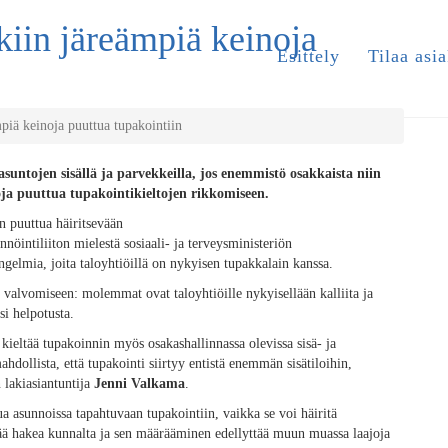
akiin järeämpiä keinoja
Esittely
Tilaa asia
mpiä keinoja puuttua tupakointiin
 asuntojen sisällä ja parvekkeilla, jos enemmistö osakkaista niin
ja puuttua tupakointikieltojen rikkomiseen.
 puuttua häiritsevään
ännöintiliiton mielestä sosiaali- ja terveysministeriön
ngelmia, joita taloyhtiöillä on nykyisen tupakkalain kanssa.
 valvomiseen: molemmat ovat taloyhtiöille nykyisellään kalliita ja
si helpotusta.
 kieltää tupakoinnin myös osakashallinnassa olevissa sisä- ja
ahdollista, että tupakointi siirtyy entistä enemmän sisätiloihin,
n lakiasiantuntija
Jenni Valkama
.
tua asunnoissa tapahtuvaan tupakointiin, vaikka se voi häiritä
tää hakea kunnalta ja sen määrääminen edellyttää muun muassa laajoja