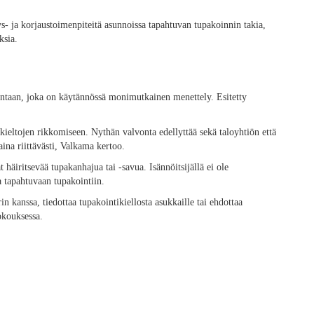
tys- ja korjaustoimenpiteitä asunnoissa tapahtuvan tupakoinnin takia,
ksia.
ontaan, joka on käytännössä monimutkainen menettely. Esitetty
kieltojen rikkomiseen. Nythän valvonta edellyttää sekä taloyhtiön että
aina riittävästi, Valkama kertoo.
 häiritsevää tupakanhajua tai -savua. Isännöitsijällä ei ole
a tapahtuvaan tupakointiin.
 kanssa, tiedottaa tupakointikiellosta asukkaille tai ehdottaa
okouksessa.