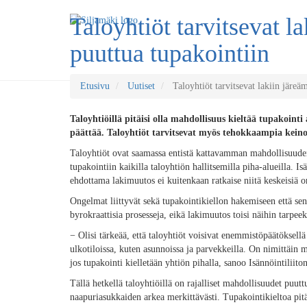
Taloyhtiöt tarvitsevat l
puuttua tupakointiin
Etusivu
Uutiset
Taloyhtiöt tarvitsevat lakiin järeä
Taloyhtiöillä pitäisi olla mahdollisuus kieltää tupakointi
päättää. Taloyhtiöt tarvitsevat myös tehokkaampia keino
Taloyhtiöt ovat saamassa entistä kattavamman mahdollisuuden
tupakointiin kaikilla taloyhtiön hallitsemilla piha-alueilla. Is
ehdottama lakimuutos ei kuitenkaan ratkaise niitä keskeisiä o
Ongelmat liittyvät sekä tupakointikiellon hakemiseen että sen
byrokraattisia prosesseja, eikä lakimuutos toisi näihin tarpeek
−
Olisi tärkeää, että taloyhtiöt voisivat enemmistöpäätöksellä
ulkotiloissa, kuten asunnoissa ja parvekkeilla. On nimittäin m
jos tupakointi kielletään yhtiön pihalla, sanoo Isännöintiliito
Tällä hetkellä taloyhtiöillä on rajalliset mahdollisuudet puut
naapuriasukkaiden arkea merkittävästi. Tupakointikieltoa pi