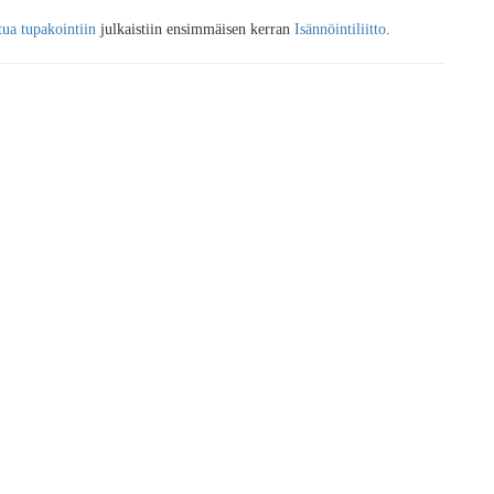
tua tupakointiin
julkaistiin ensimmäisen kerran
Isännöintiliitto
.