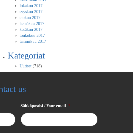
lokakuu 2017
syyskuu 2017
elokuu 2017
heinäkuu 2017
kesäkuu 2017
toukokuu 2017
tammikuu 2017
Kategoriat
Uutiset
(718)
ntact us
Sähköpostisi / Your email
*