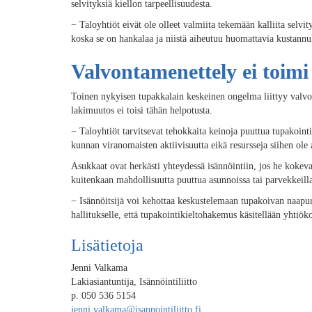
selvityksiä kiellon tarpeellisuudesta.
−
Taloyhtiöt eivät ole olleet valmiita tekemään kalliita selvi
koska se on hankalaa ja niistä aiheutuu huomattavia kustannu
Valvontamenettely ei toimi
Toinen nykyisen tupakkalain keskeinen ongelma liittyy valv
lakimuutos ei toisi tähän helpotusta.
−
Taloyhtiöt tarvitsevat tehokkaita keinoja puuttua tupakointi
kunnan viranomaisten aktiivisuutta eikä resursseja siihen ole 
Asukkaat ovat herkästi yhteydessä isännöintiin, jos he kokevat
kuitenkaan mahdollisuutta puuttua asunnoissa tai parvekkeill
−
Isännöitsijä voi kehottaa keskustelemaan tupakoivan naapurin
hallitukselle, että tupakointikieltohakemus käsitellään yhtiök
Lisätietoja
Jenni Valkama
Lakiasiantuntija, Isännöintiliitto
p. 050 536 5154
jenni.valkama@isannointiliitto.fi