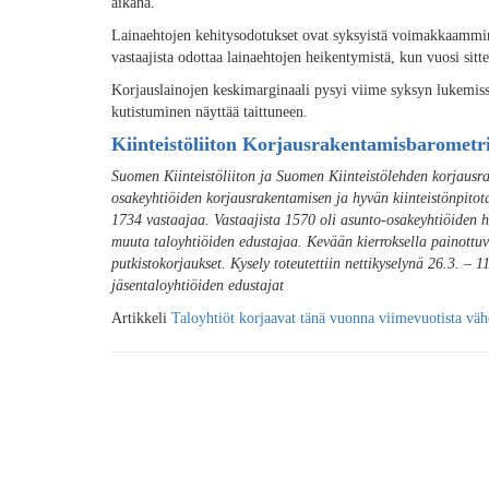
aikana.
Lainaehtojen kehitysodotukset ovat syksyistä voimakkaamm
vastaajista odottaa lainaehtojen heikentymistä, kun vuosi sitt
Korjauslainojen keskimarginaali pysyi viime syksyn lukemissa
kutistuminen näyttää taittuneen.
Kiinteistöliiton Korjausrakentamisbarometr
Suomen Kiinteistöliiton ja Suomen Kiinteistölehden korjausr
osakeyhtiöiden korjausrakentamisen ja hyvän kiinteistönpitot
1734 vastaajaa. Vastaajista 1570 oli asunto-osakeyhtiöiden ha
muuta taloyhtiöiden edustajaa. Kevään kierroksella painottuva
putkistokorjaukset. Kysely toteutettiin nettikyselynä 26.3. –
jäsentaloyhtiöiden edustajat
Artikkeli
Taloyhtiöt korjaavat tänä vuonna viimevuotista v