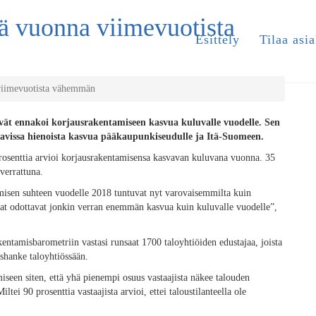
nä vuonna viimevuotista
Esittely
Tilaa asia
 viimevuotista vähemmän
ivät ennakoi korjausrakentamiseen kasvua kuluvalle vuodelle. Sen
ttavissa hienoista kasvua pääkaupunkiseudulle ja Itä-Suomeen.
prosenttia arvioi korjausrakentamisensa kasvavan kuluvana vuonna. 35
verrattuna.
amisen suhteen vuodelle 2018 tuntuvat nyt varovaisemmilta kuin
jat odottavat jonkin verran enemmän kasvua kuin kuluvalle vuodelle”,
kentamisbarometriin vastasi runsaat 1700 taloyhtiöiden edustajaa, joista
shanke taloyhtiössään.
iseen siten, että yhä pienempi osuus vastaajista näkee talouden
tei 90 prosenttia vastaajista arvioi, ettei taloustilanteella ole