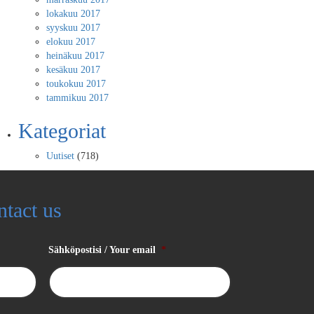
lokakuu 2017
syyskuu 2017
elokuu 2017
heinäkuu 2017
kesäkuu 2017
toukokuu 2017
tammikuu 2017
Kategoriat
Uutiset
(718)
ntact us
Sähköpostisi / Your email
*