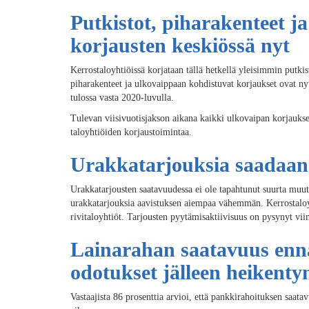
Putkistot, piharakenteet ja
korjausten keskiössä nyt
Kerrostaloyhtiöissä korjataan tällä hetkellä yleisimmin putkist
piharakenteet ja ulkovaippaan kohdistuvat korjaukset ovat ny
tulossa vasta 2020-luvulla.
Tulevan viisivuotisjakson aikana kaikki ulkovaipan korjaukset
taloyhtiöiden korjaustoimintaa.
Urakkatarjouksia saadaan
Urakkatarjousten saatavuudessa ei ole tapahtunut suurta muut
urakkatarjouksia aavistuksen aiempaa vähemmän. Kerrostaloy
rivitaloyhtiöt. Tarjousten pyytämisaktiivisuus on pysynyt vii
Lainarahan saatavuus enna
odotukset jälleen heikenty
Vastaajista 86 prosenttia arvioi, että pankkirahoituksen saa