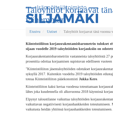
Taloyhtiöt korjaavat tä
vähemmän
Etusivu
Uutiset
Taloyhtiöt korjaavat tänä vuonna
Kiinteistöliiton korjausrakentamisbarometrin tulokset e
sijaan vuodelle 2019 taloyhtiöiden korjauksiin on odote
Korjausrakentamisbarometriin vastanneista taloyhtiöistä 27 
prosenttia odottaa korjaamisen supistuvan edelliseen vuoteen 
”Kiinteistöliiton jäsentaloyhtiöiden odotukset korjausrakent
syksyllä 2017. Kuitenkin vuodelta 2019 taloyhtiöiden edusta
toteaa Kiinteistöliiton pääekonomisti
Jukka Kero
.
Kiinteistöliiton kaksi kertaa vuodessa toteuttamaan korjausra
lähes joka kuudennella oli alkuvuonna 2018 käynnissä korjau
Elpynyt taloustilanne vaikuttaa taloyhtiöiden korjausrakentam
vaikuttavan negatiivisesti korjaushankkeiden toteutumiseen. Mil
vaikutusta heidän yhtiönsä korjaushankkeiden toteutumiseen.