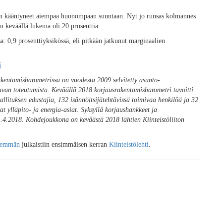
in kääntyneet aiempaa huonompaan suuntaan. Nyt jo runsas kolmannes
en keväällä lukema oli 20 prosenttia.
: 0,9 prosenttiyksikössä, eli pitkään jatkunut marginaalien
i
akentamisbarometrissa on vuodesta 2009 selvitetty asunto-
avan toteutumista. Keväällä 2018 korjausrakentamisbarometri tavoitti
llituksen edustajia, 132 isännöitsijätehtävissä toimivaa henkilöä ja 32
t ylläpito- ja energia-asiat. Syksyllä korjaushankkeet ja
 11.4.2018. Kohdejoukkona on keväästä 2018 lähtien Kiinteistöliiton
ähemmän
julkaistiin ensimmäisen kerran
Kiinteistölehti
.