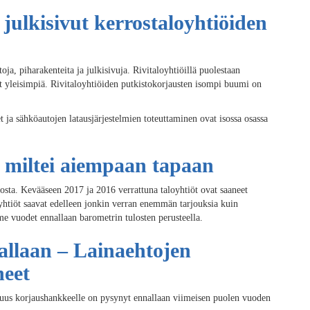
 julkisivut kerrostaloyhtiöiden
oja, piharakenteita ja julkisivuja. Rivitaloyhtiöillä puolestaan
t yleisimpiä. Rivitaloyhtiöiden putkistokorjausten isompi buumi on
 ja sähköautojen latausjärjestelmien toteuttaminen ovat isossa osassa
 miltei aiempaan tapaan
osta. Kevääseen 2017 ja 2016 verrattuna taloyhtiöt ovat saaneet
htiöt saavat edelleen jonkin verran enemmän tarjouksia kuin
me vuodet ennallaan barometrin tulosten perusteella.
llaan – Lainaehtojen
neet
tavuus korjaushankkeelle on pysynyt ennallaan viimeisen puolen vuoden