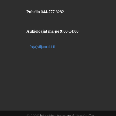
Puhelin
044-777 8282
Aukioloajat
ma-pe 9:00-14:00
info(a)siljamaki.fi
© 2026
Isännöitsijätoimisto Siljamäki Oy