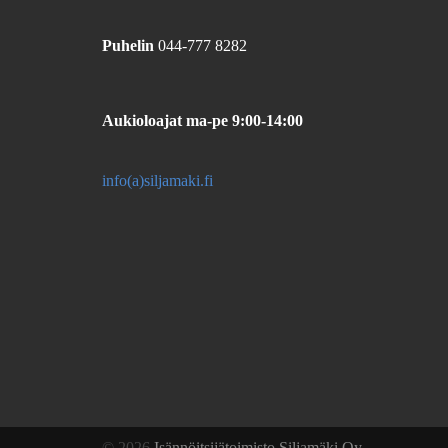
Puhelin
044-777 8282
Aukioloajat
ma-pe 9:00-14:00
info(a)siljamaki.fi
© 2026
Isännöitsijätoimisto Siljamäki Oy