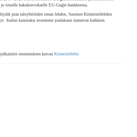
 jo toiselle hakukierrokselle EU-Gugle-hankkeessa.
 löydät pian taloyhtiöiden oman lehden, Suomen Kiinteistölehden
 nyt. Joulun kunniaksi avasimme joulukuun numeron kaikkien
julkaistiin ensimmäisen kerran
Kiinteistölehti
.