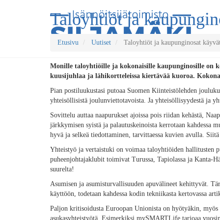
Taloyhtiöt ja kaupungin
Etusivu
Uutiset
Taloyhtiöt ja kaupunginosat käyvät
Monille taloyhtiöille ja kokonaisille kaupunginosille on 
kuusijuhlaa ja lähikortteleissa kiertävää kuoroa. Kokona
Pian postiluukustasi putoaa Suomen Kiinteistölehden joulu
yhteisöllisistä joulunviettotavoista. Ja yhteisöllisyydestä ja
Sovittelu auttaa naapurukset ajoissa pois riidan kehästä, Na
järkkymisen syistä ja palautuskeinoista kerrotaan kahdessa mu
hyvä ja selkeä tiedottaminen, tarvittaessa kuvien avulla. Si
Yhteistyö ja vertaistuki on voimaa taloyhtiöiden hallitusten 
puheenjohtajaklubit toimivat Turussa, Tapiolassa ja Kanta-Hä
suurelta!
Asumisen ja asumisturvallisuuden apuvälineet kehittyvät. Tärk
käyttöön, todetaan kahdessa kodin tekniikasta kertovassa artik
Paljon kritisoidusta Euroopan Unionista on hyötyäkin, myös 
asukasyhteistyötä. Esimerkiksi mySMARTLife tarjoaa vuosi