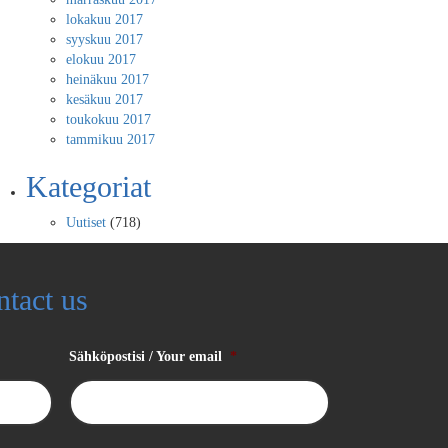
lokakuu 2017
syyskuu 2017
elokuu 2017
heinäkuu 2017
kesäkuu 2017
toukokuu 2017
tammikuu 2017
Kategoriat
Uutiset
(718)
ntact us
Sähköpostisi / Your email
*