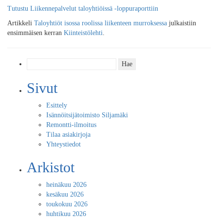
Tutustu Liikennepalvelut taloyhtiöissä -loppuraporttiin
Artikkeli
Taloyhtiöt isossa roolissa liikenteen murroksessa
julkaistiin
ensimmäisen kerran
Kiinteistölehti
.
Haku:
Sivut
Esittely
Isännöitsijätoimisto Siljamäki
Remontti-ilmoitus
Tilaa asiakirjoja
Yhteystiedot
Arkistot
heinäkuu 2026
kesäkuu 2026
toukokuu 2026
huhtikuu 2026