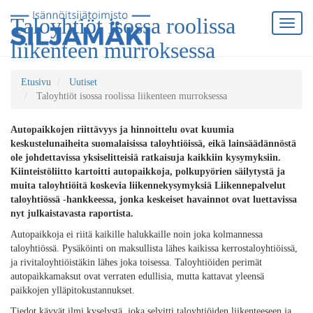
Taloyhtiöt isossa roolissa
liikenteen murroksessa
Etusivu
Uutiset
Taloyhtiöt isossa roolissa liikenteen murroksessa
Autopaikkojen riittävyys ja hinnoittelu ovat kuumia
keskustelunaiheita suomalaisissa taloyhtiöissä, eikä lainsäädännöstä
ole johdettavissa yksiselitteisiä ratkaisuja kaikkiin kysymyksiin.
Kiinteistöliitto kartoitti autopaikkoja, polkupyörien säilytystä ja
muita taloyhtiöitä koskevia liikennekysymyksiä Liikennepalvelut
taloyhtiössä -hankkeessa, jonka keskeiset havainnot ovat luettavissa
nyt julkaistavasta raportista.
Autopaikkoja ei riitä kaikille halukkaille noin joka kolmannessa
taloyhtiössä. Pysäköinti on maksullista lähes kaikissa kerrostaloyhtiöissä,
ja rivitaloyhtiöistäkin lähes joka toisessa. Taloyhtiöiden perimät
autopaikkamaksut ovat verraten edullisia, mutta kattavat yleensä
paikkojen ylläpitokustannukset.
Tiedot käyvät ilmi kyselystä, joka selvitti taloyhtiöiden liikenteeseen ja