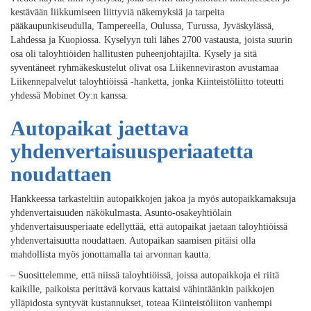
kestävään liikkumiseen liittyviä näkemyksiä ja tarpeita
pääkaupunkiseudulla, Tampereella, Oulussa, Turussa, Jyväskylässä,
Lahdessa ja Kuopiossa. Kyselyyn tuli lähes 2700 vastausta, joista suurin
osa oli taloyhtiöiden hallitusten puheenjohtajilta. Kysely ja sitä
syventäneet ryhmäkeskustelut olivat osa Liikenneviraston avustamaa
Liikennepalvelut taloyhtiöissä -hanketta, jonka Kiinteistöliitto toteutti
yhdessä Mobinet Oy:n kanssa.
Autopaikat jaettava
yhdenvertaisuusperiaatetta
noudattaen
Hankkeessa tarkasteltiin autopaikkojen jakoa ja myös autopaikkamaksuja
yhdenvertaisuuden näkökulmasta. Asunto-osakeyhtiölain
yhdenvertaisuusperiaate edellyttää, että autopaikat jaetaan taloyhtiöissä
yhdenvertaisuutta noudattaen. Autopaikan saamisen pitäisi olla
mahdollista myös jonottamalla tai arvonnan kautta.
– Suosittelemme, että niissä taloyhtiöissä, joissa autopaikkoja ei riitä
kaikille, paikoista perittävä korvaus kattaisi vähintäänkin paikkojen
ylläpidosta syntyvät kustannukset, toteaa Kiinteistöliiton vanhempi