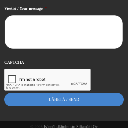
Viestisi / Your message
*
CAPTCHA
© 2026
Isännöitsijätoimisto Siljamäki Oy