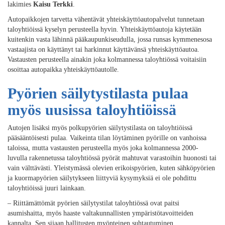
lakimies
Kaisu Terkki
.
Autopaikkojen tarvetta vähentävät yhteiskäyttöautopalvelut tunnetaan
taloyhtiöissä kyselyn perusteella hyvin. Yhteiskäyttöautoja käytetään
kuitenkin vasta lähinnä pääkaupunkiseudulla, jossa runsas kymmenesosa
vastaajista on käyttänyt tai harkinnut käyttävänsä yhteiskäyttöautoa.
Vastausten perusteella ainakin joka kolmannessa taloyhtiössä voitaisiin
osoittaa autopaikka yhteiskäyttöautolle.
Pyörien säilytystilasta pulaa
myös uusissa taloyhtiöissä
Autojen lisäksi myös polkupyörien säilytystilasta on taloyhtiöissä
pääsääntöisesti pulaa. Vaikeinta tilan löytäminen pyörille on vanhoissa
taloissa, mutta vastausten perusteella myös joka kolmannessa 2000-
luvulla rakennetussa taloyhtiössä pyörät mahtuvat varastoihin huonosti tai
vain välttävästi. Yleistymässä olevien erikoispyörien, kuten sähköpyörien
ja kuormapyörien säilytykseen liittyviä kysymyksiä ei ole pohdittu
taloyhtiöissä juuri lainkaan.
– Riittämättömät pyörien säilytystilat taloyhtiössä ovat paitsi
asumishaitta, myös haaste valtakunnallisten ympäristötavoitteiden
kannalta. Sen sijaan hallitusten myönteinen suhtautuminen