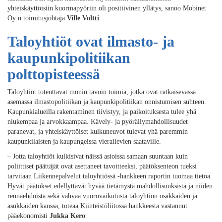
yhteiskäyttöisiin kuormapyöriin oli positiivinen yllätys, sanoo Mobinet
Oy:n toimitusjohtaja
Ville Voltti
.
Taloyhtiöt ovat ilmasto- ja
kaupunkipolitiikan
polttopisteessä
Taloyhtiöt toteuttavat monin tavoin toimia, jotka ovat ratkaisevassa
asemassa ilmastopolitiikan ja kaupunkipolitiikan onnistumisen suhteen.
Kaupunkialueilla rakentaminen tiivistyy, ja paikoituksesta tulee yhä
niukempaa ja arvokkaampaa. Kävely- ja pyöräilymahdollisuudet
paranevat, ja yhteiskäyttöiset kulkuneuvot tulevat yhä paremmin
kaupunkilaisten ja kaupungeissa vierailevien saataville.
– Jotta taloyhtiöt kulkisivat näissä asioissa samaan suuntaan kuin
poliittiset päättäjät ovat asettaneet tavoitteeksi, päätöksenteon tueksi
tarvitaan Liikennepalvelut taloyhtiössä -hankkeen raportin tuomaa tietoa.
Hyvät päätökset edellyttävät hyvää tietämystä mahdollisuuksista ja niiden
reunaehdoista sekä vahvaa vuorovaikutusta taloyhtiön osakkaiden ja
asukkaiden kanssa, toteaa Kiinteistöliitossa hankkeesta vastannut
pääekonomisti
Jukka Kero
.