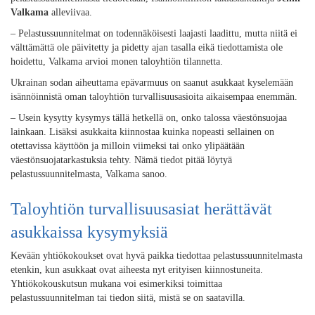
Valkama
alleviivaa.
–
Pelastussuunnitelmat on todennäköisesti laajasti laadittu, mutta niitä ei
välttämättä ole päivitetty ja pidetty ajan tasalla eikä tiedottamista ole
hoidettu, Valkama arvioi monen taloyhtiön tilannetta.
Ukrainan sodan aiheuttama epävarmuus on saanut asukkaat kyselemään
isännöinnistä oman taloyhtiön turvallisuusasioita aikaisempaa enemmän.
–
Usein kysytty kysymys tällä hetkellä on, onko talossa väestönsuojaa
lainkaan. Lisäksi asukkaita kiinnostaa kuinka nopeasti sellainen on
otettavissa käyttöön ja milloin viimeksi tai onko ylipäätään
väestönsuojatarkastuksia tehty. Nämä tiedot pitää löytyä
pelastussuunnitelmasta, Valkama sanoo.
Taloyhtiön turvallisuusasiat herättävät
asukkaissa kysymyksiä
Kevään yhtiökokoukset ovat hyvä paikka tiedottaa pelastussuunnitelmasta
etenkin, kun asukkaat ovat aiheesta nyt erityisen kiinnostuneita.
Yhtiökokouskutsun mukana voi esimerkiksi toimittaa
pelastussuunnitelman tai tiedon siitä, mistä se on saatavilla.