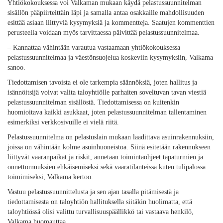
Yhtiökokouksessa voi Valkaman mukaan käydä pelastussuunnitelman
sisällön pääpiirteittäin läpi ja samalla antaa osakkaille mahdollisuuden
esittää asiaan liittyviä kysymyksiä ja kommentteja. Saatujen kommenttien
perusteella voidaan myös tarvittaessa päivittää pelastussuunnitelmaa.
–
Kannattaa vähintään varautua vastaamaan yhtiökokouksessa
pelastussuunnitelmaa ja väestönsuojelua koskeviin kysymyksiin, Valkama
sanoo.
Tiedottamisen tavoista ei ole tarkempia säännöksiä, joten hallitus ja
isännöitsijä voivat valita taloyhtiölle parhaiten soveltuvan tavan viestiä
pelastussuunnitelman sisällöstä. Tiedottamisessa on kuitenkin
huomioitava kaikki asukkaat, joten pelastussuunnitelman tallentaminen
esimerkiksi verkkosivuille ei vielä riitä.
Pelastussuunnitelma on pelastuslain mukaan laadittava asuinrakennuksiin,
joissa on vähintään kolme asuinhuoneistoa. Siinä esitetään rakennukseen
liittyvät vaaranpaikat ja riskit, annetaan toimintaohjeet tapaturmien ja
onnettomuuksien ehkäisemiseksi sekä vaaratilanteissa kuten tulipalossa
toimimiseksi, Valkama kertoo.
Vastuu pelastussuunnittelusta ja sen ajan tasalla pitämisestä ja
tiedottamisesta on taloyhtiön hallituksella siitäkin huolimatta, että
taloyhtiössä olisi valittu turvallisuuspäällikkö tai vastaava henkilö,
Valkama huomauttaa.