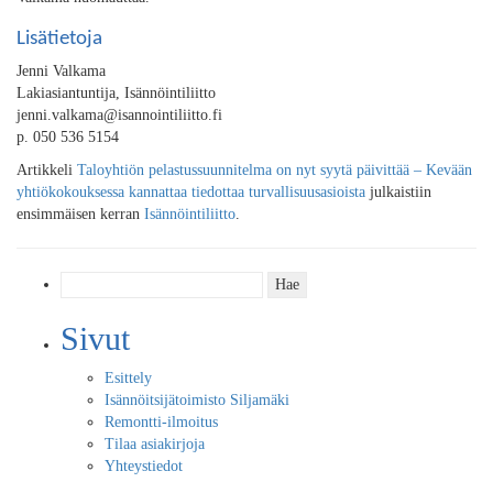
Lisätietoja
Jenni Valkama
Lakiasiantuntija, Isännöintiliitto
jenni.valkama@isannointiliitto.fi
p. 050 536 5154
Artikkeli
Taloyhtiön pelastussuunnitelma on nyt syytä päivittää – Kevään
yhtiökokouksessa kannattaa tiedottaa turvallisuusasioista
julkaistiin
ensimmäisen kerran
Isännöintiliitto
.
Haku:
Sivut
Esittely
Isännöitsijätoimisto Siljamäki
Remontti-ilmoitus
Tilaa asiakirjoja
Yhteystiedot