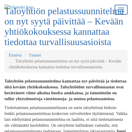
Taloyhtiön pelastussuunnitelma
on nyt syytä päivittää – Kevään
yhtiökokouksessa kannattaa
tiedottaa turvallisuusasioista
Etusivu
Uutiset
Taloyhtiön pelastussuunnitelma on nyt syytä päivittää – Kevään
yhtiökokouksessa kannattaa tiedottaa turvallisuusasioista
Taloyhtiön pelastussuunnitelma kannattaa nyt päivittää ja tiedottaa
siitä kevään yhtiökokouksessa. Taloyhtiöiden turvallisuusasiat ovat
herättäneet viime aikoina huolta asukkaissa, ja isännöintiin on
tullut yhteydenottoja väestönsuoja- ja muissa pelastusasioissa.
Tiedottaminen pelastussuunnitelmasta on usein taloyhtiössä heikoin
lenkki pelastussuunnitelmaa koskevien velvoitteiden täyttämisessä. Vaikka
lain edellyttämä pelastussuunnitelma on laadittu, ei siitä tiedottamisesta
ole välttämättä huolehdittu. On taloyhtiön hallituksen vastuulla, että
pelastussuunnitelmasta tiedotetaan, Isännöintiliiton lakiasiantuntija
Jenni