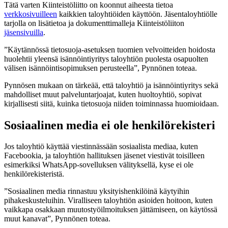
Tätä varten Kiinteistöliitto on koonnut aiheesta tietoa
verkkosivuilleen
kaikkien taloyhtiöiden käyttöön. Jäsentaloyhtiölle
tarjolla on lisätietoa ja dokumenttimalleja Kiinteistöliiton
jäsensivuilla
.
”Käytännössä tietosuoja-asetuksen tuomien velvoitteiden hoidosta
huolehtii yleensä isännöintiyritys taloyhtiön puolesta osapuolten
välisen isännöintisopimuksen perusteella”, Pynnönen toteaa.
Pynnösen mukaan on tärkeää, että taloyhtiö ja isännöintiyritys sekä
mahdolliset muut palveluntarjoajat, kuten huoltoyhtiö, sopivat
kirjallisesti siitä, kuinka tietosuoja niiden toiminnassa huomioidaan.
Sosiaalinen media ei ole henkilörekisteri
Jos taloyhtiö käyttää viestinnässään sosiaalista mediaa, kuten
Facebookia, ja taloyhtiön hallituksen jäsenet viestivät toisilleen
esimerkiksi WhatsApp-sovelluksen välityksellä, kyse ei ole
henkilörekisteristä.
”Sosiaalinen media rinnastuu yksityishenkilöinä käytyihin
pihakeskusteluihin. Viralliseen taloyhtiön asioiden hoitoon, kuten
vaikkapa osakkaan muutostyöilmoituksen jättämiseen, on käytössä
muut kanavat”, Pynnönen toteaa.