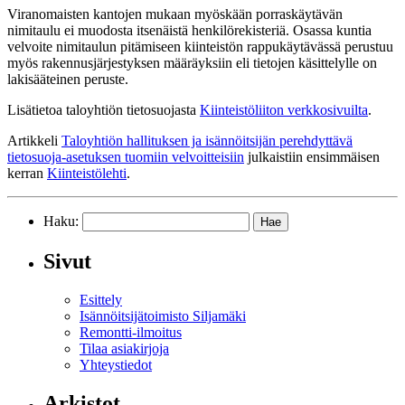
Viranomaisten kantojen mukaan myöskään porraskäytävän
nimitaulu ei muodosta itsenäistä henkilörekisteriä. Osassa kuntia
velvoite nimitaulun pitämiseen kiinteistön rappukäytävässä perustuu
myös rakennusjärjestyksen määräyksiin eli tietojen käsittelylle on
lakisääteinen peruste.
Lisätietoa taloyhtiön tietosuojasta
Kiinteistöliiton verkkosivuilta
.
Artikkeli
Taloyhtiön hallituksen ja isännöitsijän perehdyttävä
tietosuoja-asetuksen tuomiin velvoitteisiin
julkaistiin ensimmäisen
kerran
Kiinteistölehti
.
Haku:
Sivut
Esittely
Isännöitsijätoimisto Siljamäki
Remontti-ilmoitus
Tilaa asiakirjoja
Yhteystiedot
Arkistot