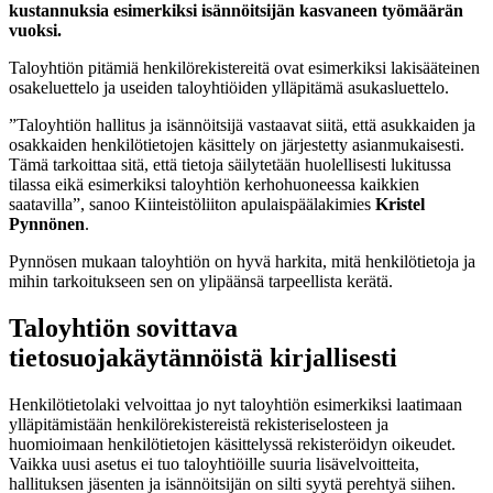
kustannuksia esimerkiksi isännöitsijän kasvaneen työmäärän
vuoksi.
Taloyhtiön pitämiä henkilörekistereitä ovat esimerkiksi lakisääteinen
osakeluettelo ja useiden taloyhtiöiden ylläpitämä asukasluettelo.
”Taloyhtiön hallitus ja isännöitsijä vastaavat siitä, että asukkaiden ja
osakkaiden henkilötietojen käsittely on järjestetty asianmukaisesti.
Tämä tarkoittaa sitä, että tietoja säilytetään huolellisesti lukitussa
tilassa eikä esimerkiksi taloyhtiön kerhohuoneessa kaikkien
saatavilla”, sanoo Kiinteistöliiton apulaispäälakimies
Kristel
Pynnönen
.
Pynnösen mukaan taloyhtiön on hyvä harkita, mitä henkilötietoja ja
mihin tarkoitukseen sen on ylipäänsä tarpeellista kerätä.
Taloyhtiön sovittava
tietosuojakäytännöistä kirjallisesti
Henkilötietolaki velvoittaa jo nyt taloyhtiön esimerkiksi laatimaan
ylläpitämistään henkilörekistereistä rekisteriselosteen ja
huomioimaan henkilötietojen käsittelyssä rekisteröidyn oikeudet.
Vaikka uusi asetus ei tuo taloyhtiöille suuria lisävelvoitteita,
hallituksen jäsenten ja isännöitsijän on silti syytä perehtyä siihen.