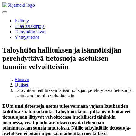
Esittely
Tilaa asiakirjoja
Taloyhtiön sivut
Yhteystiedot
Taloyhtiön hallituksen ja isännöitsijän
perehdyttävä tietosuoja-asetuksen
tuomiin velvoitteisiin
Etusivu
Uutiset
Taloyhtiön hallituksen ja isännöitsijän perehdyttävä tietosuoja-
asetuksen tuomiin velvoitteisiin
EU:n uusi tietosuoja-asetus tulee voimaan vajaan kuukauden
kuluttua 25. toukokuuta. Taloyhtiöistä ne, jotka ovat hoitaneet
tietosuojaan liittyvät velvoitteensa huolellisesti tähänkin
mennessä, eivät joudu asetuksen myötä tekemään
toiminnassaan suuria muutoksia. Näille taloyhtiöille tietosuoja-
asetuksen ei pitäisi myöskään aiheuttaa merkittäviä